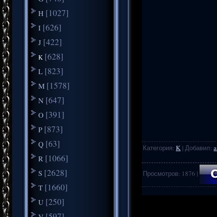
[1027]
H
[626]
I
[422]
J
[628]
K
[823]
L
[1578]
M
[647]
N
[391]
O
[873]
P
[63]
Q
Категория
:
K
|
Добавил
:
a
[1066]
R
[2628]
S
Просмотров
:
1876
|
[1660]
T
.
..
[250]
U
[597]
V