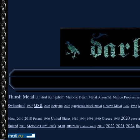
Thrash Metal
United Kingdom
Melodic Death Metal
Argentīnā
Mexico
Progressive
usa
Switzerland
1997
2008
Belgium
2007
symphonic black metal
Groove Metal
1982
1983
M
2020
2018
United States
Greece
Metal
2010
Poland
1996
1989
1994
1991
1980
1995
austria
2022
2021
2024
finland
Melodic Hard Rock
AOR
australia
2017
fla
2001
classic rock