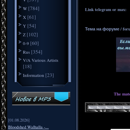
[784]
W
Link telegram or max:
_
[61]
X
[54]
Y
Тема на форуме / for
[102]
Z
[60]
0-9
[354]
Rus
V/A Various Artists
[18]
[23]
Information
The mate
[01.08.2026]
Bloodshed Walhalla -...