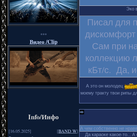
Эко 
Писал для п
дискомфорт 
***
Видео /Clip
Сам при на
коллекцию л
кБт/с. Да, 
А это он молодец
моему тракту твои рипы дл
Info/Инфо
А чем собственно не нрав
[16.05.2025]
[
BAND W
]
Да караоке какое-то... А