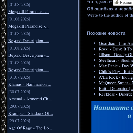
*от админа*
Нравит
[01.08.2026]
Об ошибках и нераб
Megakill Paranoise -...
Write to the author of t
[01.08.2026]
Megakill Paranoise -...
Похожие новости
:
[01.08.2026]
Beyond Description -...
Guardian - Fire A
[01.08.2026]
Roxxi - Drive It T
Jillson - Deadly Gi
Beyond Description -...
Steelheart - Steel
[01.08.2026]
Max Panic - Day 
Beyond Description -...
Child's Play - Rat
[31.07.2026]
A'La Rock - Indulg
McQueen Street - 
Khanus - Flammarion ...
Ratt - Detonator (
[30.07.2026]
Reckless - Disorde
Arsenal - Armored Ch...
[29.07.2026]
Krampus - Shadows Of...
[29.07.2026]
Age Of Rage - The Lo...