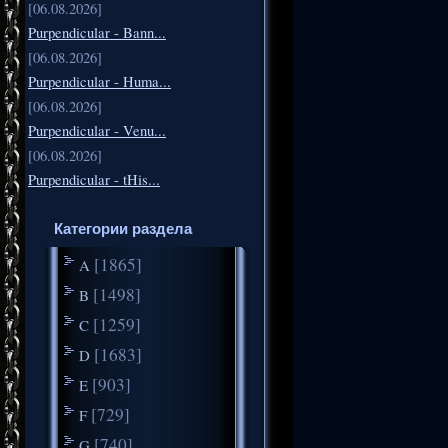
[06.08.2026]
Purpendicular - Bann...
[06.08.2026]
Purpendicular - Huma...
[06.08.2026]
Purpendicular - Venu...
[06.08.2026]
Purpendicular - tHis...
Категории раздела
[1865]
A
[1498]
B
[1259]
C
[1683]
D
[903]
E
[729]
F
[740]
G