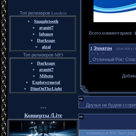
Топ релизеров Lossless
Snaggletooth
avant67
Всего комментариев
:
labanov
Darksage
alzal
1
Эхнатон
(24.04.2020 11:
1
Топ релизеров MP3
Отличный Рок! Спас
Darksage
avant67
Mibota
Добавл
Explorermetal
DimOnTheLight
Друзья не будем ссорит
***
Концерты /Live
помница в 80х был рад