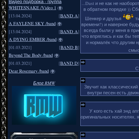
Видео подборка - группа
...Dast и не как не наобор
0
WHITESNAKE /Video 1
(
)
в обратном порядке )) Сбо
[13.04.2024]
[
BAND A
]
Шенкер и друзья
ти
0
A FAYLENE SKY /band
(
)
времени?) и наверное буду
всегда были у меня в пр
[13.04.2024]
[
BAND A
]
что впряглись и как бы те
0
A DYING EMBER /band
(
)
и нормалёк что другим 
[01.03.2021]
[
BAND B
]
смыс
0
Beyond The Body /band
(
)
[01.03.2021]
[
BAND D
]
С
0
Dear Rosemary /band
(
)
Блог RMW
Звучит как классический
внутри песен есть движ
У кого есть хай энд а
оригинальных носителях, 