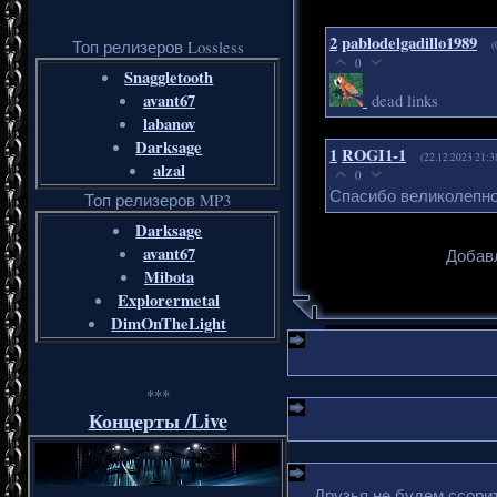
2
pablodelgadillo1989
Топ релизеров Lossless
(
0
Snaggletooth
avant67
dead links
labanov
Darksage
1
ROGI1-1
(22.12.2023 21:3
alzal
0
Спасибо великолепно
Топ релизеров MP3
Darksage
avant67
Добавл
Mibota
Explorermetal
DimOnTheLight
***
Концерты /Live
Друзья не будем ссорит