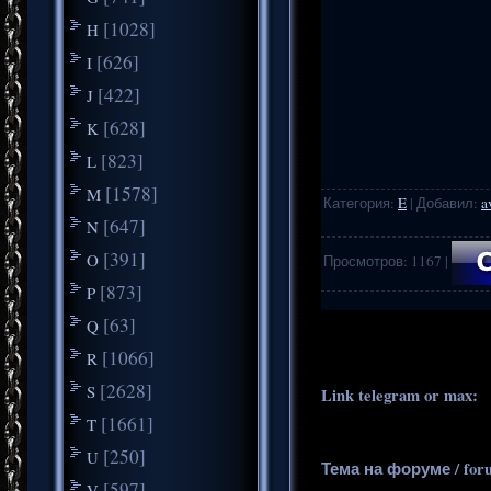
[1028]
H
[626]
I
[422]
J
[628]
K
[823]
L
[1578]
M
Категория
:
E
|
Добавил
:
a
[647]
N
[391]
O
Просмотров
:
1167
|
[873]
P
.
..
[63]
Q
[1066]
R
[2628]
S
Link telegram or max:
_
[1661]
T
[250]
U
Тема на форуме / for
[597]
V