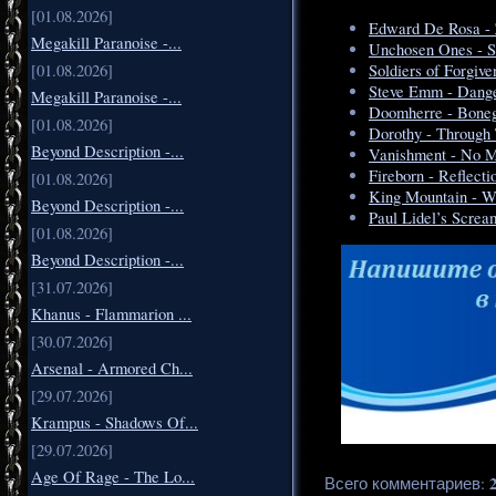
[01.08.2026]
Edward De Rosa - Z
Megakill Paranoise -...
Unchosen Ones - S
[01.08.2026]
Soldiers of Forgiv
Steve Emm - Dang
Megakill Paranoise -...
Doomherre - Bone
[01.08.2026]
Dorothy - Through
Beyond Description -...
Vanishment - No M
Fireborn - Reflect
[01.08.2026]
King Mountain - W
Beyond Description -...
Paul Lidel’s Scre
[01.08.2026]
Beyond Description -...
[31.07.2026]
Khanus - Flammarion ...
[30.07.2026]
Arsenal - Armored Ch...
[29.07.2026]
Krampus - Shadows Of...
[29.07.2026]
Age Of Rage - The Lo...
Всего комментариев
: