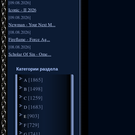
[09.08.2026]
Iconic - II 2026
[09.08.2026]
Newman - Your Next M...
[08.08.2026]
Fireflame - Force Ag...
[08.08.2026]
Scholar Of Sin - Ome...
Категории раздела
[1865]
A
[1498]
B
[1259]
C
[1683]
D
[903]
E
[729]
F
[741]
G