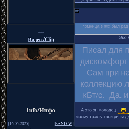
помница в 80х был рад
***
Эко 
Видео /Clip
Писал для п
дискомфорт 
Сам при на
коллекцию л
кБт/с. Да, 
Info/Инфо
А это он молодец
моему тракту твои рипы дл
[16.05.2025]
[
BAND W
]