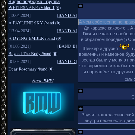
Видео подборка - группа
0
WHITESNAKE /Video 1
(
)
[13.04.2024]
[
BAND A
]
А чем собственно не нрав
0
A FAYLENE SKY /band
(
)
Да караоке какое-то... А
[13.04.2024]
[
BAND A
]
...Dast и не как не наобор
0
A DYING EMBER /band
(
)
в обратном порядке )) Сбо
[01.03.2021]
[
BAND B
]
Шенкер и друзья
ти
0
Beyond The Body /band
(
)
времени?) и наверное буду
всегда были у меня в пр
[01.03.2021]
[
BAND D
]
что впряглись и как бы те
0
Dear Rosemary /band
(
)
и нормалёк что другим 
смыс
Блог RMW
С
Звучит как классический
внутри песен есть движ