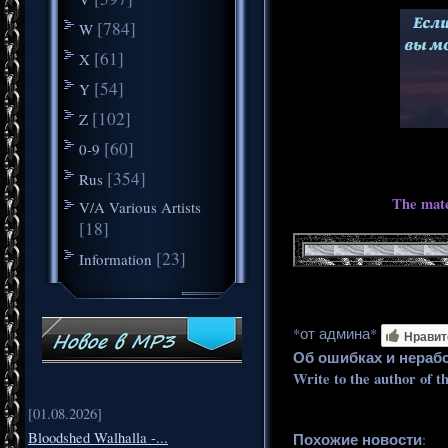
[784]
W
[61]
X
[54]
Y
[102]
Z
[60]
0-9
[354]
Rus
The mate
V/A Various Artists
[18]
[23]
Information
*от админа*
Нравит
Об ошибках и нераб
Write to the author of t
[01.08.2026]
Bloodshed Walhalla -...
Похожие новости
: