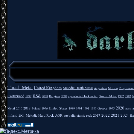
Thrash Metal
United Kingdom
Melodic Death Metal
Argentīnā
Mexico
Progressive
usa
Switzerland
1997
2008
Belgium
2007
symphonic black metal
Groove Metal
1982
1983
M
2020
2018
United States
Greece
Metal
2010
Poland
1996
1989
1994
1991
1980
1995
austria
2022
2021
2024
finland
Melodic Hard Rock
AOR
australia
2017
fla
2001
classic rock