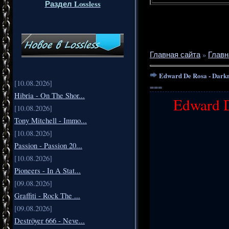
Раздел Lossless
Главная сайта
»
Главн
Edward De Rosa - Darkne
[10.08.2026]
===
Hibria - On The Shor...
Edward D
[10.08.2026]
Tony Mitchell - Immo...
[10.08.2026]
Passion - Passion 20...
[10.08.2026]
Pioneers - In A Stat...
[09.08.2026]
Graffiti - Rock The ...
[09.08.2026]
Deströyer 666 - Neve...