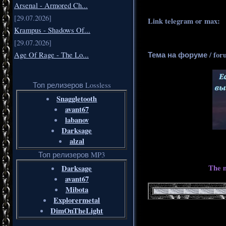
Arsenal - Armored Ch...
[29.07.2026]
Link telegram or max:
_
Krampus - Shadows Of...
[29.07.2026]
Тема на форуме / for
Age Of Rage - The Lo...
Топ релизеров Lossless
Snaggletooth
avant67
labanov
Darksage
alzal
Топ релизеров MP3
The m
Darksage
avant67
Mibota
Explorermetal
DimOnTheLight