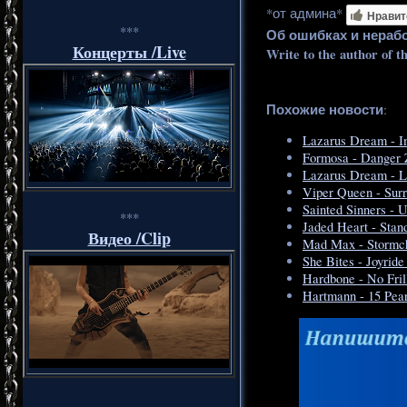
*от админа*
Нравит
***
Об ошибках и нераб
Концерты /Live
Write to the author of t
Похожие новости
:
Lazarus Dream - I
Formosa - Danger Z
Lazarus Dream - Li
Viper Queen - Surr
Sainted Sinners - 
***
Jaded Heart - Stan
Видео /Clip
Mad Max - Stormch
She Bites - Joyride
Hardbone - No Fril
Hartmann - 15 Pea