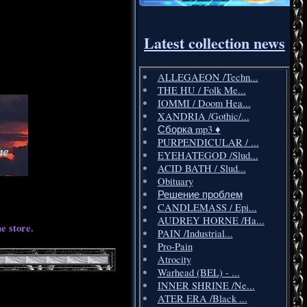
Latest collection news
ALLEGAEON /Techn...
THE HU / Folk Me...
IOMMI / Doom Hea...
XANDRIA /Gothic/...
Сборка mp3 ♦️
PURPENDICULAR / ...
EYEHATEGOD /Slud...
ACID BATH / Slud...
Obituary
Решение проблем
CANDLEMASS / Epi...
AUDREY HORNE /Ha...
e store.
PAIN /Industrial...
Pro-Pain
Atrocity
Warhead (BEL) - ...
INNER SHRINE /Ne...
ATER ERA /Black ...