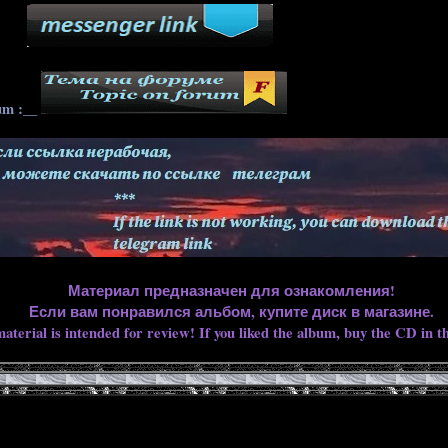
____
um :__
Материал предназначен для ознакомления!
Если вам понравился альбом, купите диск в магазине.
aterial is intended for review! If you liked the album, buy the CD in th