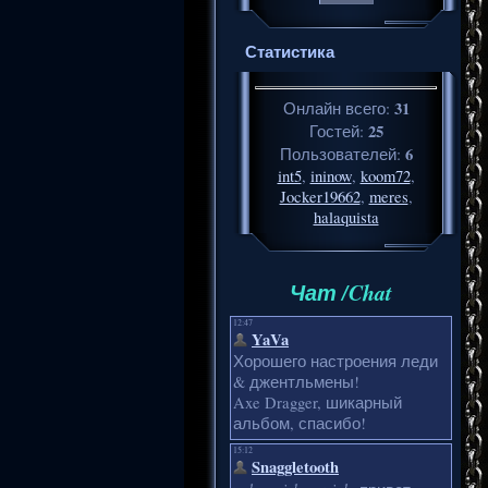
Статистика
31
Онлайн всего:
25
Гостей:
6
Пользователей:
int5
,
ininow
,
koom72
,
Jocker19662
,
meres
,
halaquista
Чат /Chat