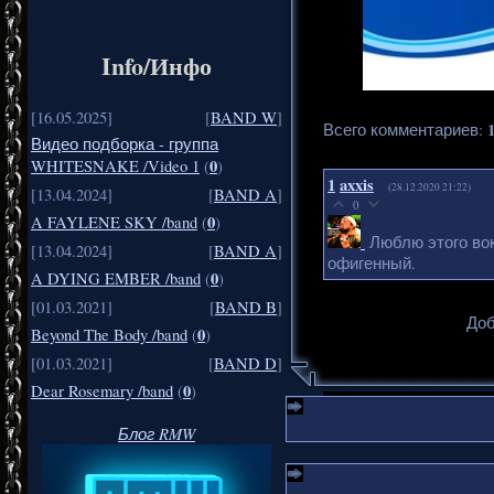
Info/Инфо
[16.05.2025]
[
BAND W
]
Всего комментариев
:
Видео подборка - группа
0
WHITESNAKE /Video 1
(
)
1
axxis
(28.12.2020 21:22)
[13.04.2024]
[
BAND A
]
0
0
A FAYLENE SKY /band
(
)
Люблю этого вока
[13.04.2024]
[
BAND A
]
офигенный.
0
A DYING EMBER /band
(
)
[01.03.2021]
[
BAND B
]
Доб
0
Beyond The Body /band
(
)
[01.03.2021]
[
BAND D
]
0
Dear Rosemary /band
(
)
Блог RMW