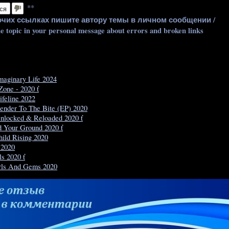
**
ся
очих ссылках пишите автору темы в личном сообщении /
he topic in your personal message about errors and broken links
maginary Life 2024
one - 2020 ť
feline 2022
ender To The Bite (EP) 2020
Unlocked & Reloaded 2020 ť
d Your Ground 2020 ť
ild Rising 2020
 2020
ls 2020 ť
rls And Gems 2020