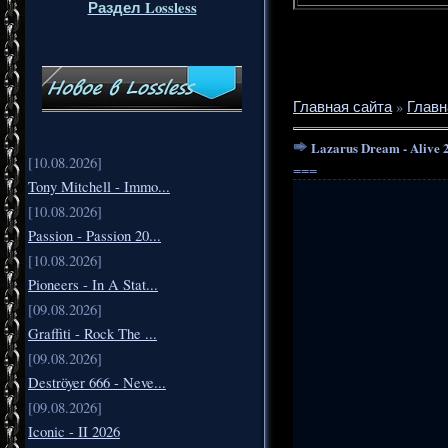
Раздел Lossless
Главная сайта
»
Главн
Lazarus Dream - Alive 
[10.08.2026]
===
Tony Mitchell - Immo...
[10.08.2026]
Passion - Passion 20...
[10.08.2026]
Pioneers - In A Stat...
[09.08.2026]
Graffiti - Rock The ...
[09.08.2026]
Deströyer 666 - Neve...
[09.08.2026]
Iconic - II 2026