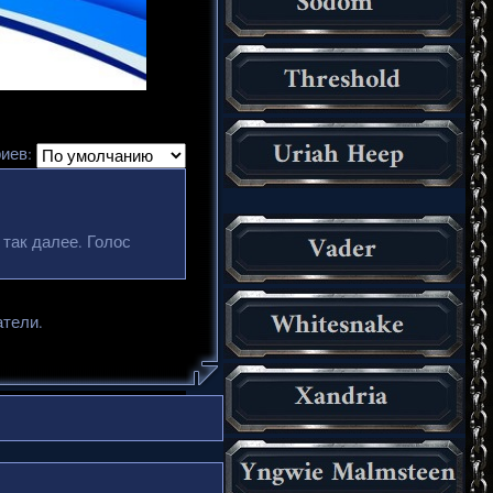
иев:
 так далее. Голос
атели.