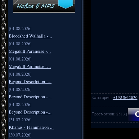
[01.08.2026]
Bloodshed Walhalla -...
[01.08.2026]
Megakill Paranoise -...
[01.08.2026]
Megakill Paranoise -...
[01.08.2026]
Beyond Description -...
[01.08.2026]
Beyond Description -...
Категория
:
ALBUM 2020
[01.08.2026]
Beyond Description -...
Просмотров
:
2513
|
[31.07.2026]
Khanus - Flammarion ...
.
..
[30.07.2026]