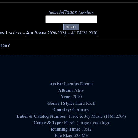
Search/Поиск Lossless
ая Lossless
»
Альбомы 2020-2024
»
ALBUM 2020
2020 ť
Artist:
Lazarus Dream
Album:
Alive
Year:
2020
Genre | Style:
Hard Rock
Country:
Germany
Label & Catalog Number:
Pride & Joy Music (PJM12364)
Codec & Type:
FLAC (image+.cue+log)
Running Time:
70:42
File Size:
538 Mb