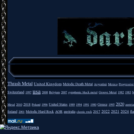
Thrash Metal
United Kingdom
Melodic Death Metal
Argentīnā
Mexico
Progressive
usa
Switzerland
1997
2008
Belgium
2007
symphonic black metal
Groove Metal
1982
1983
M
2020
2018
United States
Greece
Metal
2010
Poland
1996
1989
1994
1991
1980
1995
austria
2022
2021
2024
finland
Melodic Hard Rock
AOR
australia
2017
fla
2001
classic rock