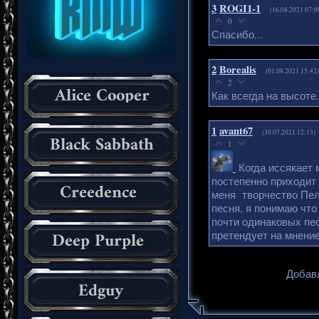
3
ROGI1-1
(16.08.2021 07:0
0
Спасибо...
2
Borealis
(01.08.2021 15:42)
2
Как всегда на высоте.
1
avant67
(30.07.2021 12:13)
1
Когда иссякает 
постепенно приходит
меня творчество Пелл
песня, я понимаю что 
почти одинаковых пе
претендует на мнени
Добавл