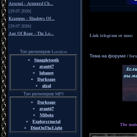
Arsenal - Armored Ch...
[29.07.2026]
.
..
Krampus - Shadows Of...
[29.07.2026]
Age Of Rage - The Lo...
Link telegram or max:
_
Топ релизеров Lossless
Тема на форуме / for
Snaggletooth
avant67
labanov
Darksage
alzal
Топ релизеров MP3
Darksage
avant67
Mibota
Explorermetal
The mate
DimOnTheLight