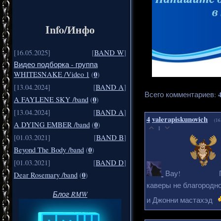
Info/Инфо
[16.05.2025]
[
BAND W
]
Видео подборка - группа
0
WHITESNAKE /Video 1
(
)
[13.04.2024]
[
BAND A
]
Всего комментариев
:
0
A FAYLENE SKY /band
(
)
[13.04.2024]
[
BAND A
]
4
valerapiskunovich
(16
0
A DYING EMBER /band
(
)
1
[01.03.2021]
[
BAND B
]
0
Beyond The Body /band
(
)
[01.03.2021]
[
BAND D
]
Вау!
П
0
Dear Rosemary /band
(
)
каверы не благородно
Блог RMW
и Джонни мастахэд