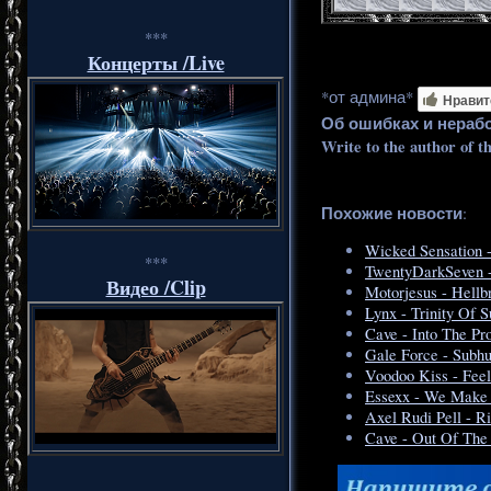
***
Концерты /Live
*от админа*
Нравит
Об ошибках и нераб
Write to the author of t
Похожие новости
:
Wicked Sensation -
***
TwentyDarkSeven -
Видео /Clip
Motorjesus - Hellb
Lynx - Trinity Of 
Cave - Into The P
Gale Force - Subh
Voodoo Kiss - Fee
Essexx - We Make 
Axel Rudi Pell - R
Cave - Out Of The