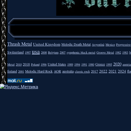
Thrash Metal
United Kingdom
Melodic Death Metal
Argentīnā
Mexico
Progressive
usa
Switzerland
1997
2008
Belgium
2007
symphonic black metal
Groove Metal
1982
1983
M
2020
2018
United States
Greece
Metal
2010
Poland
1996
1989
1994
1991
1980
1995
austria
2022
2021
2024
finland
Melodic Hard Rock
AOR
australia
2017
fla
2001
classic rock