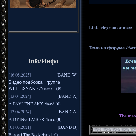
.
..
Link telegram or max:
_
Тема на форуме / for
Info/Инфо
[16.05.2025]
[
BAND W
]
Видео подборка - группа
0
WHITESNAKE /Video 1
(
)
[13.04.2024]
[
BAND A
]
0
A FAYLENE SKY /band
(
)
[13.04.2024]
[
BAND A
]
The mate
0
A DYING EMBER /band
(
)
[01.03.2021]
[
BAND B
]
0
Beyond The Body /band
(
)