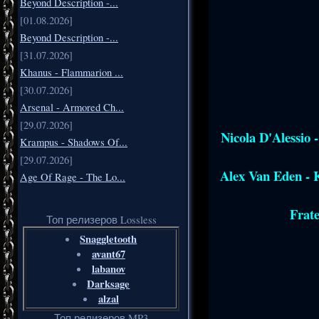
Beyond Description -...
[01.08.2026]
Beyond Description -...
[31.07.2026]
Khanus - Flammarion ...
[30.07.2026]
Arsenal - Armored Ch...
[29.07.2026]
Nicola D'Alessio 
Krampus - Shadows Of...
[29.07.2026]
Alex Van Eden - K
Age Of Rage - The Lo...
Frate
Топ релизеров Lossless
Snaggletooth
avant67
labanov
Darksage
alzal
Топ релизеров MP3