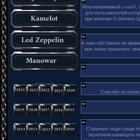
Многоуважаемый avant67, 
для пользователей кото
при наличии 32-битного Ц
А чем собственно не нрав
мне лично прокатило, мн
_________
Спасибо за ознако
Странные люди среди по
звукозаписывающего ле