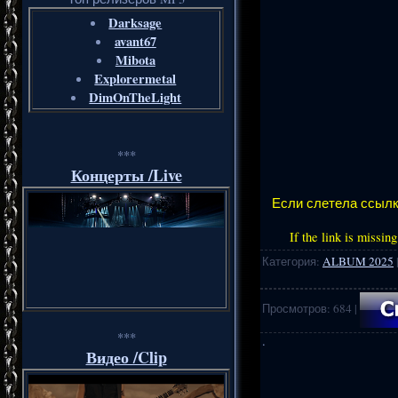
Darksage
avant67
Mibota
Explorermetal
DimOnTheLight
***
Концерты /Live
Если слетела ссылка
If the link is missin
Категория
:
ALBUM 2025
Просмотров
:
684
|
***
·
Видео /Clip