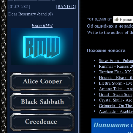
[01.03.2021]
[
BAND D
]
0
Dear Rosemary /band
(
)
*от админа*
Нравит
Блог RMW
Об ошибках и нераб
Write to the author of t
Похожие новости
:
Steve Emm - Pulsa
Rimmar - Raises 
Tarchon Fist - XX
Hounds - Rise of 
Elettra Storm - Ev
Arcane Tales - An
Graal - Swan Song
Crystal Skull - Ar
Grimorio - On The
Axeblade - Axebla