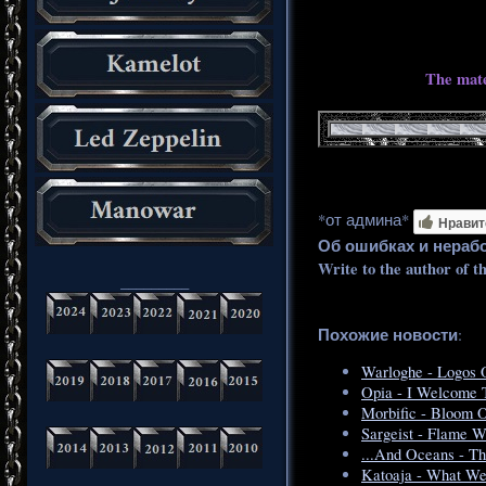
The mate
*от админа*
Нравит
Об ошибках и нераб
Write to the author of t
_________
Похожие новости
:
Warloghe - Logos 
Opia - I Welcome T
Morbific - Bloom 
Sargeist - Flame W
...And Oceans - Th
Katoaja - What We