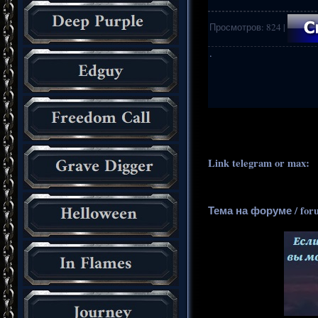
Просмотров
:
824
|
·
.
..
Link telegram or max:
_
Тема на форуме / for