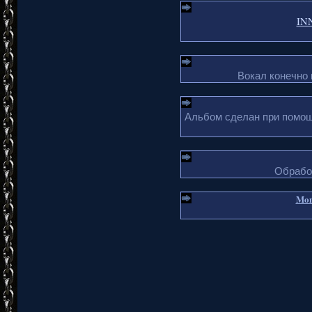
INN
Вокал конечно
Альбом сделан при помощи
Обработ
Mon