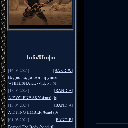
Info/Инфо
[16.05.2025]
[
BAND W
]
Видео подборка - группа
0
WHITESNAKE /Video 1
(
)
[13.04.2024]
[
BAND A
]
0
A FAYLENE SKY /band
(
)
[13.04.2024]
[
BAND A
]
0
A DYING EMBER /band
(
)
[01.03.2021]
[
BAND B
]
0
Beyond The Body /band
(
)