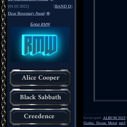
[01.03.2021]
[
BAND D
]
0
Dear Rosemary /band
(
)
Блог RMW
Категория
:
ALBUM 2025
Gothic_Doom_Metal
,
mp3