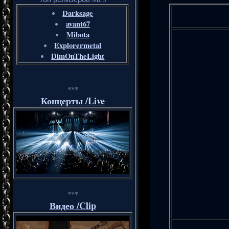
Darksage
avant67
Mibota
Explorermetal
DimOnTheLight
***
Концерты /Live
***
Видео /Clip