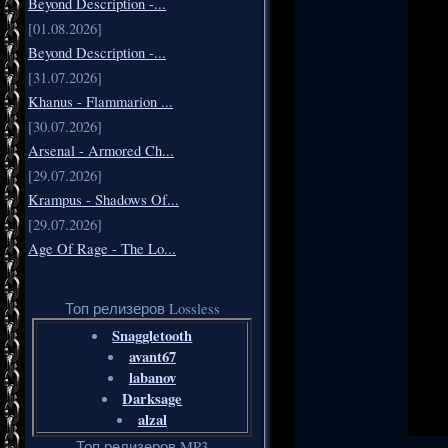
Beyond Description -...
[01.08.2026]
Beyond Description -...
[31.07.2026]
Khanus - Flammarion ...
[30.07.2026]
Arsenal - Armored Ch...
[29.07.2026]
Krampus - Shadows Of...
[29.07.2026]
Age Of Rage - The Lo...
Топ релизеров Lossless
Snaggletooth
avant67
labanov
Darksage
alzal
Топ релизеров MP3