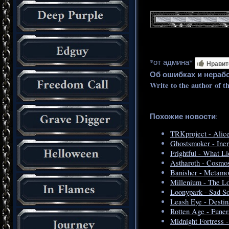
*от админа*
Нравит
Об ошибках и нераб
Write to the author of t
Похожие новости
:
TRKproject - Alic
Ghostsmoker - Iner
Frightful - What L
Astharoth - Cosmo
Banisher - Metamo
Millenium - The L
Loonypark - Sad S
Leash Eye - Desti
Rotten Age - Fune
Midnight Fortress 