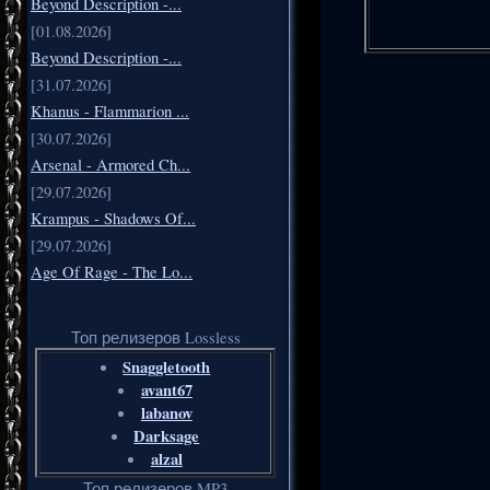
Beyond Description -...
[01.08.2026]
Beyond Description -...
[31.07.2026]
Khanus - Flammarion ...
[30.07.2026]
Arsenal - Armored Ch...
[29.07.2026]
Krampus - Shadows Of...
[29.07.2026]
Age Of Rage - The Lo...
Топ релизеров Lossless
Snaggletooth
avant67
labanov
Darksage
alzal
Топ релизеров MP3