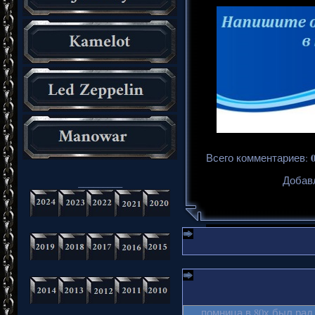
Всего комментариев
:
Добавл
_________
помница в 80х был рад