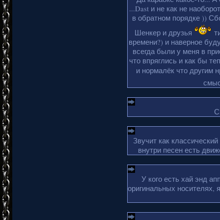
...Dast и не как не наобор
в обратном порядке )) Сбо
Шенкер и друзья
ти
времени?) и наверное буду
всегда были у меня в пр
что впряглись и как бы те
и нормалёк что другим 
смыс
С
Звучит как классический
внутри песен есть движ
У кого есть хай энд а
оригинальных носителях, 