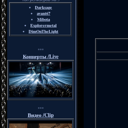
Darksage
avant67
Mibota
Explorermetal
DimOnTheLight
***
Концерты /Live
***
Видео /Clip