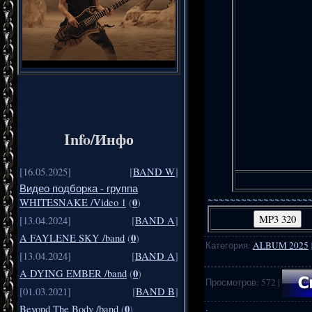
Info/Инфо
[16.05.2025]
[
BAND W
]
Видео подборка - группа
~~~~~~~~~~~~~~~~~~
0
WHITESNAKE /Video 1
(
)
[13.04.2024]
[
BAND A
]
0
A FAYLENE SKY /band
(
)
Категория
:
ALBUM 2025
[13.04.2024]
[
BAND A
]
0
A DYING EMBER /band
(
)
Просмотров
:
572
|
[01.03.2021]
[
BAND B
]
0
Beyond The Body /band
(
)
·