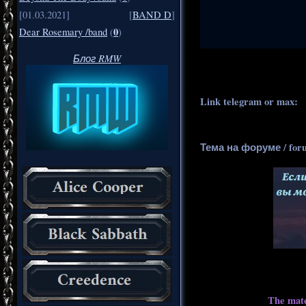
[01.03.2021]
[
BAND D
]
0
Dear Rosemary /band
(
)
.
..
Блог RMW
Link telegram or max:
_
Тема на форуме / for
The mate