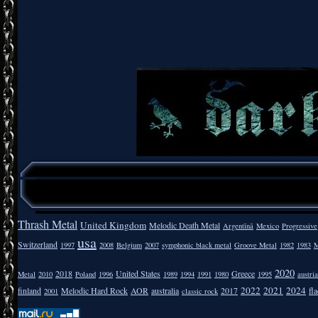
Thrash Metal
United Kingdom
Melodic Death Metal
Argentīnā
Mexico
Progressive
usa
Switzerland
1997
2008
Belgium
2007
symphonic black metal
Groove Metal
1982
1983
M
2020
2018
United States
Greece
Metal
2010
Poland
1996
1989
1994
1991
1980
1995
austria
2022
2021
2024
finland
Melodic Hard Rock
AOR
australia
2017
fla
2001
classic rock