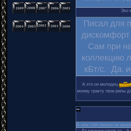
Эко 
Писал для п
дискомфорт 
Сам при на
коллекцию л
кБт/с. Да, 
А это он молодец
моему тракту твои рипы дл
А чем собственно не нрав
Да караоке какое-то... А