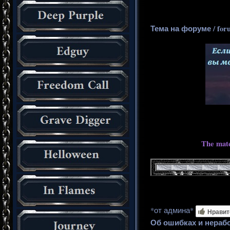
Тема на форуме / for
The mate
*от админа*
Нравит
Об ошибках и нераб