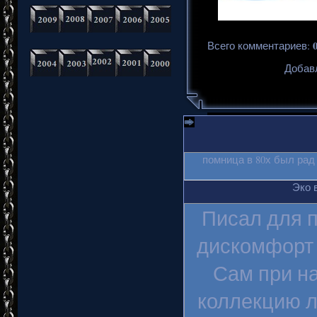
Всего комментариев
:
Добавл
помница в 80х был рад
Эко 
Писал для п
дискомфорт 
Сам при на
коллекцию л