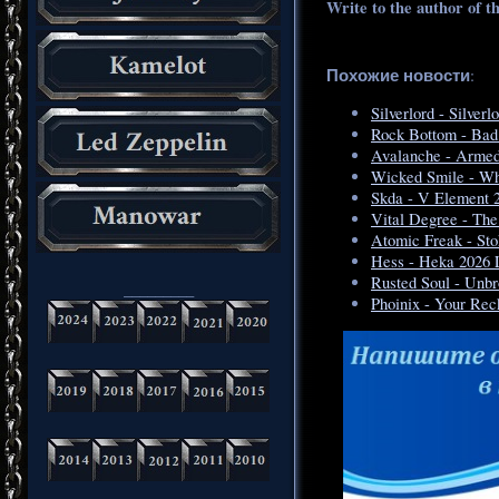
Write to the author of t
Похожие новости
:
Silverlord - Silve
Rock Bottom - Bad
Avalanche - Armed
Wicked Smile - Wh
Skda - V Element 
Vital Degree - Th
Atomic Freak - St
Hess - Heka 2026
Rusted Soul - Unb
_________
Phoinix - Your Re