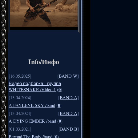
Info/Инфо
[16.05.2025]
[
BAND W
]
Видео подборка - группа
0
WHITESNAKE /Video 1
(
)
[13.04.2024]
[
BAND A
]
0
A FAYLENE SKY /band
(
)
[13.04.2024]
[
BAND A
]
0
A DYING EMBER /band
(
)
[01.03.2021]
[
BAND B
]
0
Beyond The Body /band
(
)