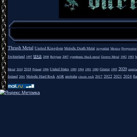
Thrash Metal
United Kingdom
Melodic Death Metal
Argentīnā
Mexico
Progressive
usa
Switzerland
1997
2008
Belgium
2007
symphonic black metal
Groove Metal
1982
1983
M
2020
2018
United States
Greece
Metal
2010
Poland
1996
1989
1994
1991
1980
1995
austria
2022
2021
2024
finland
Melodic Hard Rock
AOR
australia
2017
fla
2001
classic rock