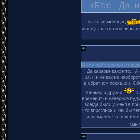
кБт/с. Да, 
А это он молодец
моему тракту твои рипы дл
А чем собственно не нрав
Да караоке какое-то... А
...Dast и не как не наобор
в обратном порядке )) Сбо
Шенкер и друзья
ти
времени?) и наверное буду
всегда были у меня в пр
что впряглись и как бы те
и нормалёк что другим 
смыс