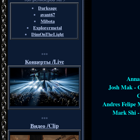
Darksage
avant67
Mibota
Explorermetal
DimOnTheLight
***
Концерты /Live
Anna 
Josh Mak - G
C
Andres Felipe 
Mark Shi -
***
Видео /Clip