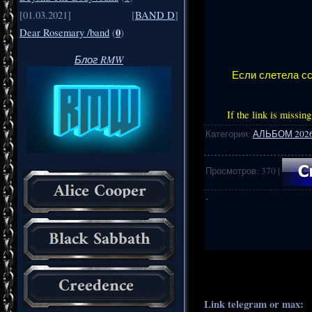
[01.03.2021]
[
BAND D
]
0
Dear Rosemary /band
(
)
Блог RMW
Если слетела сс
If the link is missin
Категория
:
АЛЬБОМ 202
Просмотров
:
370
|
·
.
..
Link telegram or max:
_