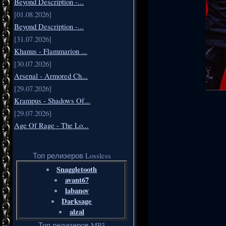
Beyond Description -...
[01.08.2026]
Beyond Description -...
[31.07.2026]
Khanus - Flammarion ...
[30.07.2026]
Arsenal - Armored Ch...
[29.07.2026]
Krampus - Shadows Of...
[29.07.2026]
Age Of Rage - The Lo...
Топ релизеров Lossless
Snaggletooth
avant67
labanov
Darksage
alzal
Топ релизеров MP3