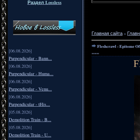
Раздел Lossless
Главная сайта
»
Главн
Fleshcrawl - Epitome O
[06.08.2026]
===
Purpendicular - Bann...
F
[06.08.2026]
Purpendicular - Huma...
[06.08.2026]
Purpendicular - Venu...
[06.08.2026]
Purpendicular - tHis...
[05.08.2026]
Demolition Train - B...
[05.08.2026]
Demolition Train - U...