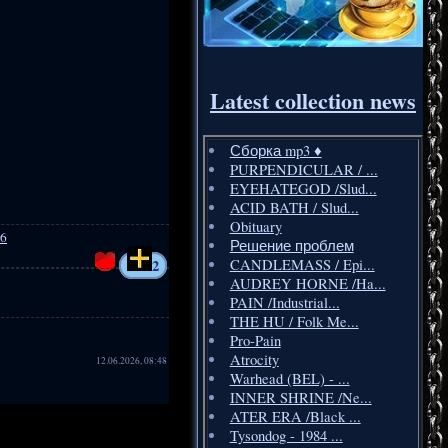
Latest collection news
Сборка mp3 ♦️
PURPENDICULAR / ...
EYEHATEGOD /Slud...
ACID BATH / Slud...
Obituary
6
Решение проблем
2
CANDLEMASS / Epi...
AUDREY HORNE /Ha...
PAIN /Industrial...
THE HU / Folk Me...
Pro-Pain
Atrocity
12.06.2026, 08:48
Warhead (BEL) - ...
INNER SHRINE /Ne...
ATER ERA /Black ...
Tysondog - 1984 ...