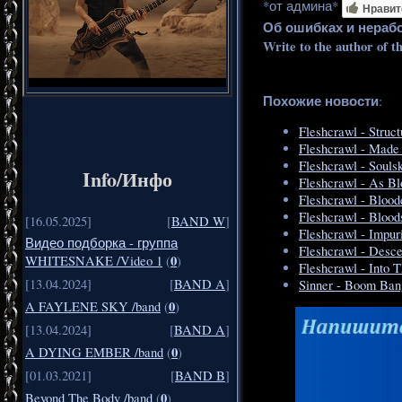
*от админа*
Нравит
Об ошибках и нераб
Write to the author of t
Похожие новости
:
Fleshcrawl - Struc
Fleshcrawl - Made 
Fleshcrawl - Soulsk
Info/Инфо
Fleshcrawl - As Bl
Fleshcrawl - Blood
Fleshcrawl - Blood
[16.05.2025]
[
BAND W
]
Fleshcrawl - Impuri
Видео подборка - группа
Fleshcrawl - Desce
0
WHITESNAKE /Video 1
(
)
Fleshcrawl - Into 
[13.04.2024]
[
BAND A
]
Sinner - Boom Ban
0
A FAYLENE SKY /band
(
)
[13.04.2024]
[
BAND A
]
0
A DYING EMBER /band
(
)
[01.03.2021]
[
BAND B
]
0
Beyond The Body /band
(
)