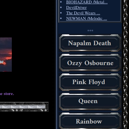
BIOHAZARD /Metal...
DevilDriver
The Devil Wears ...
NEWMAN /Melodic ...
***
e store.