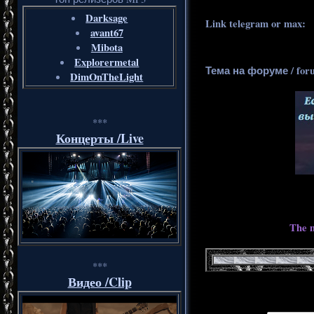
Darksage
Link telegram or max:
_
avant67
Mibota
Explorermetal
Тема на форуме / for
DimOnTheLight
***
Концерты /Live
The m
***
Видео /Clip