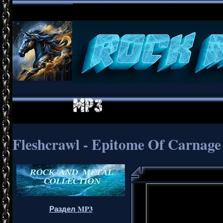
Fleshcrawl - Epitome Of Carnage
Раздел MP3