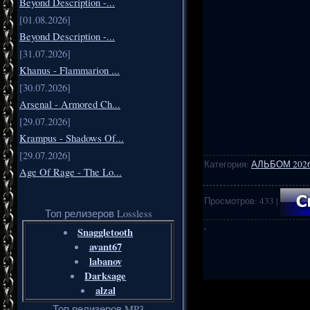
Beyond Description -...
[01.08.2026]
Beyond Description -...
[31.07.2026]
Khanus - Flammarion ...
[30.07.2026]
Arsenal - Armored Ch...
[29.07.2026]
Krampus - Shadows Of...
[29.07.2026]
Категория
:
АЛЬБОМ 202
Age Of Rage - The Lo...
Просмотров
:
433
|
Топ релизеров Lossless
·
Snaggletooth
avant67
labanov
Darksage
.
..
alzal
Топ релизеров MP3