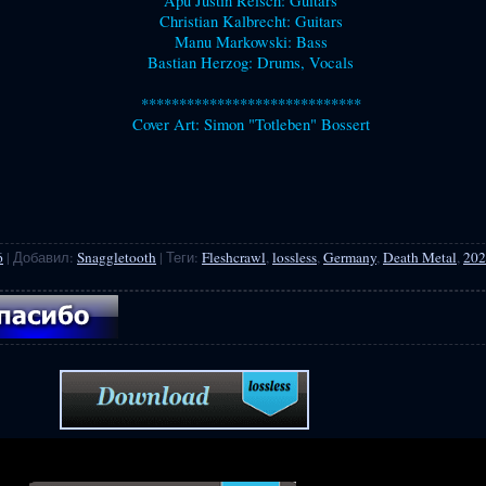
Apu Justin Reisch: Guitars
Christian Kalbrecht: Guitars
Manu Markowski: Bass
Bastian Herzog: Drums, Vocals
*****************************
Cover Art: Simon "Totleben" Bossert
6
|
Добавил
:
Snaggletooth
|
Теги
:
Fleshcrawl
,
lossless
,
Germany
,
Death Metal
,
202