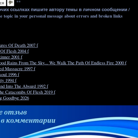
**
ся
очих ссылках пишите автору темы в личном сообщении /
he topic in your personal message about errors and broken links
tures Of Death 2007 ť
Of Flesh 2004 ť
inner 2001 ť
ood Rains From The Sky... We Walk The Path Of Endless Fire 2000 ť
ed Massacre 1997 ť
soul 1996 ť
ty 1994 ť
nd Into The Absurd 1992 ť
The Catacombs Of Flesh 2019 ť
g Goodbye 2026