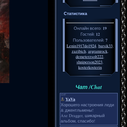
Статистика
19
Онлайн всего:
12
Гостей:
7
Пользователей:
Lenin1917do1924
,
barsik33
,
zazibich
,
argramrock
,
demeterzsolt222
,
shniperson2023
,
kosterkosterin
Чат /Chat