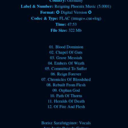
Country:
Germany
Label & Number:
Reigning Phoenix Music (5.0001)
Format:
✪ Digital Version ✪
Codec & Type:
FLAC (image+.cue+log)
Time:
47:53
File Size:
322 Mb
01. Blood Dominion
02. Chapel Of Guts
03. Grave Messiah
04. Embers Of Wrath
05. Committed To Suffer
06. Reign Forever
07. Chronicles Of Bloodshed
08. Rebuilt From Flesh
09. Orphan God
10. Path Of Thorns
11. Heralds Of Death
12. Of Fire And Flesh
Borisz Sarafutgyinov: Vocals