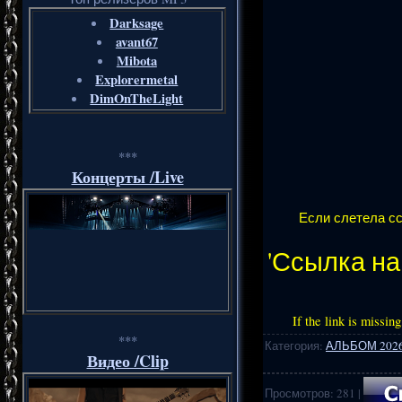
Darksage
avant67
Mibota
Explorermetal
DimOnTheLight
***
Концерты /Live
Если слетела сс
'Ссылка н
If the link is missin
***
Категория
:
АЛЬБОМ 202
Видео /Clip
Просмотров
:
281
|