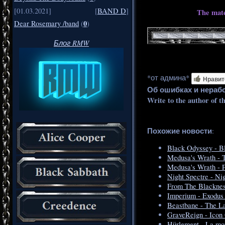
[01.03.2021]
[
BAND D
]
The mate
0
Dear Rosemary /band
(
)
Блог RMW
*от админа*
Нравит
Об ошибках и нераб
Write to the author of t
Похожие новости
:
Black Odyssey - B
Medusa's Wrath - 
Medusa's Wrath - 
Night Spectre - Ni
From The Blacknes
Imperium - Exodu
Beastbane - The L
GraveReign - Icon
Hürlement - La mo