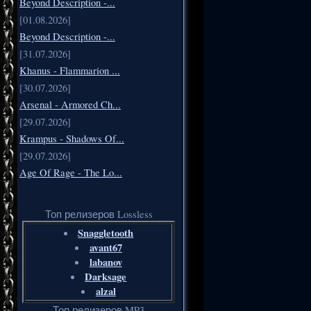
Beyond Description -...
[01.08.2026]
Beyond Description -...
[31.07.2026]
Khanus - Flammarion ...
[30.07.2026]
Arsenal - Armored Ch...
[29.07.2026]
Krampus - Shadows Of...
[29.07.2026]
Age Of Rage - The Lo...
Топ релизеров Lossless
Snaggletooth
avant67
labanov
Darksage
alzal
Топ релизеров MP3