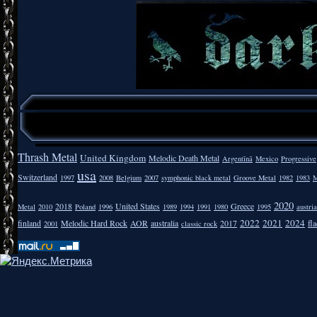
Thrash Metal
United Kingdom
Melodic Death Metal
Argentīnā
Mexico
Progressive
usa
Switzerland
1997
2008
Belgium
2007
symphonic black metal
Groove Metal
1982
1983
M
2020
2018
United States
Greece
Metal
2010
Poland
1996
1989
1994
1991
1980
1995
austria
2022
2021
2024
finland
Melodic Hard Rock
AOR
australia
2017
fla
2001
classic rock