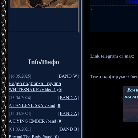
·
.
..
Link telegram or max:
_
Info/Инфо
[16.05.2025]
[
BAND W
]
Тема на форуме / for
Видео подборка - группа
0
WHITESNAKE /Video 1
(
)
[13.04.2024]
[
BAND A
]
0
A FAYLENE SKY /band
(
)
[13.04.2024]
[
BAND A
]
0
A DYING EMBER /band
(
)
[01.03.2021]
[
BAND B
]
0
Beyond The Body /band
(
)