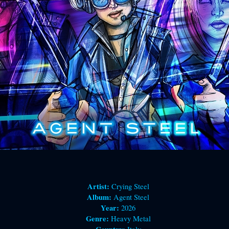
Artist:
Crying Steel
Album:
Agent Steel
Year:
2026
Genre:
Heavy Metal