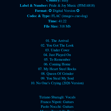
Country:
Italy
Label & Number:
Pride & Joy Music (PJM14818)
Format:
✪ Digital Version ✪
Codec & Type:
FLAC (image+.cue+log)
Time:
41:22
File Size:
318 Mb
01. The Arrival
02. You Got The Look
03. Under Cover
04. Just Played On
05. To Remember
06. Coming Home
07. My Heart Steel Rocks
08. Queen Of Grinder
09. You Steal My Soul
10. No One's Crying (2026 Version)
Tiziano Sbaragli: Vocals
Franco Nipoti: Guitars
Paolo Nocchi: Guitars