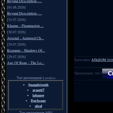
Beyond Description -...
[01.08.2026]
Beyond Description -...
[31.07.2026]
Khanus - Flammarion ...
[30.07.2026]
Arsenal - Armored Ch...
[29.07.2026]
Krampus - Shadows Of...
[29.07.2026]
Категория
:
АЛЬБОМ 202
Age Of Rage - The Lo...
Просмотров
:
360
|
Топ релизеров Lossless
·
Snaggletooth
avant67
labanov
Darksage
.
..
alzal
Топ релизеров MP3