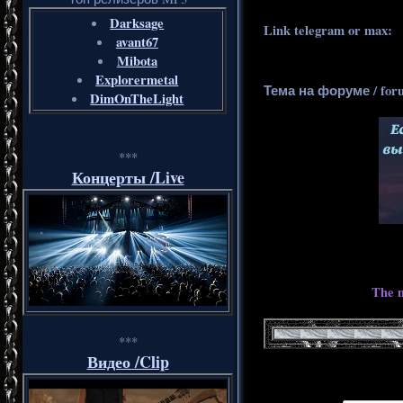
Darksage
Link telegram or max:
_
avant67
Mibota
Explorermetal
Тема на форуме / for
DimOnTheLight
***
Концерты /Live
The m
***
Видео /Clip