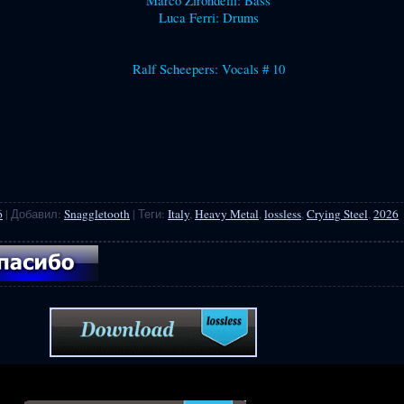
Marco Zirondelli: Bass
Luca Ferri: Drums
Ralf Scheepers: Vocals # 10
6
|
Добавил
:
Snaggletooth
|
Теги
:
Italy
,
Heavy Metal
,
lossless
,
Crying Steel
,
2026