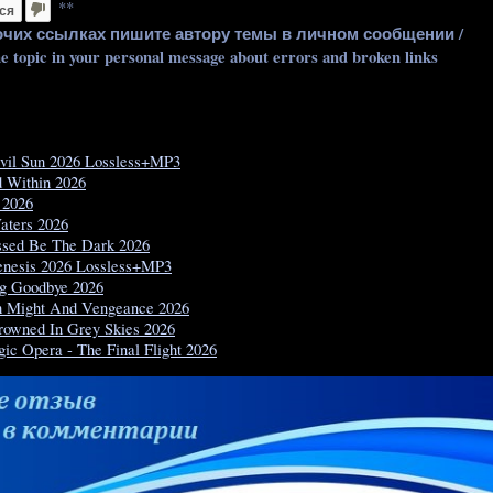
**
ся
очих ссылках пишите автору темы в личном сообщении /
he topic in your personal message about errors and broken links
Evil Sun 2026 Lossless+MP3
d Within 2026
 2026
aters 2026
ssed Be The Dark 2026
enesis 2026 Lossless+MP3
g Goodbye 2026
h Might And Vengeance 2026
rowned In Grey Skies 2026
c Opera - The Final Flight 2026