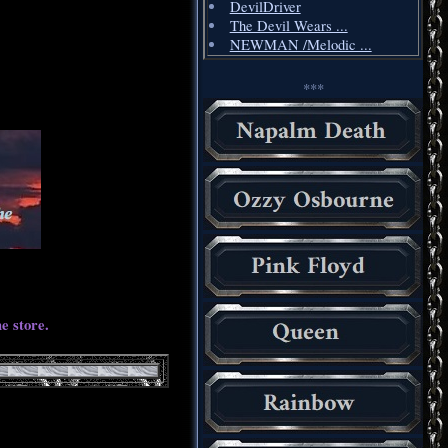
DevilDriver
The Devil Wears ...
NEWMAN /Melodic ...
***
e store.