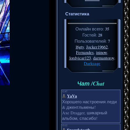
Статистика
35
Онлайн всего:
28
Гостей:
7
Пользователей:
l6gtv
,
Jocker19662
,
Fernandes
,
ininow
,
lordvicar123
,
darmantoroy
,
Darksage
Чат /Chat