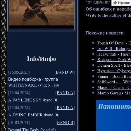
*от админа*
Нравит
Об ошибках и нераб
Write to the author of t
Похожие новости
:
Touch Of Devil - 
IronWill - Reforge
Heavenfall - Thorn
Info/Инфо
Konquest - Dark W
Demon Spell - Ble
Hyperion - Cyberg
[16.05.2025]
[
BAND W
]
Sinner - Boom Ban
Видео подборка - группа
SellSword - …Wit
0
WHITESNAKE /Video 1
(
)
Mace 'n' Chain - C
[13.04.2024]
[
BAND A
]
Marco Garau's Magi
0
A FAYLENE SKY /band
(
)
[13.04.2024]
[
BAND A
]
0
A DYING EMBER /band
(
)
[01.03.2021]
[
BAND B
]
0
Beyond The Body /band
(
)