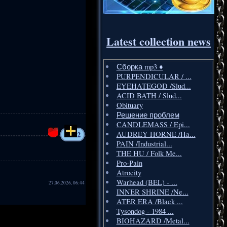
Latest collection news
Сборка mp3 ♦️
PURPENDICULAR / ...
EYEHATEGOD /Slud...
ACID BATH / Slud...
Obituary
Решение проблем
CANDLEMASS / Epi...
2
AUDREY HORNE /Ha...
PAIN /Industrial...
THE HU / Folk Me...
Pro-Pain
Atrocity
Warhead (BEL) - ...
27.06.2026, 06:44
INNER SHRINE /Ne...
ATER ERA /Black ...
Tysondog - 1984 ...
BIOHAZARD /Metal...