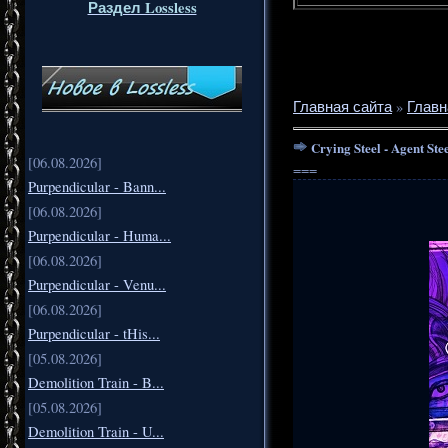
Раздел Lossless
Главная сайта
»
Главн
Crying Steel - Agent Ste
[06.08.2026]
===
Purpendicular - Bann...
[06.08.2026]
Purpendicular - Huma...
[06.08.2026]
Purpendicular - Venu...
[06.08.2026]
Purpendicular - tHis...
[05.08.2026]
Demolition Train - B...
[05.08.2026]
Demolition Train - U...