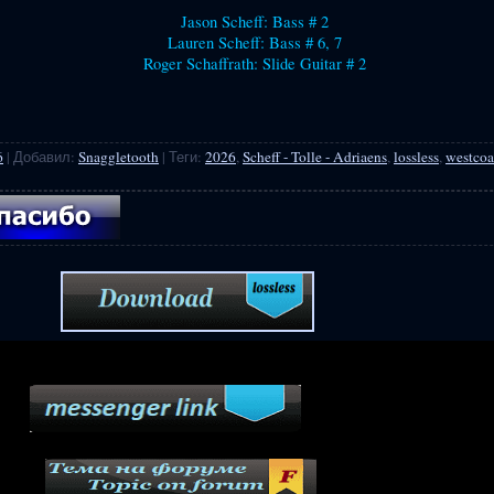
Jason Scheff: Bass # 2
Lauren Scheff: Bass # 6, 7
Roger Schaffrath: Slide Guitar # 2
6
|
Добавил
:
Snaggletooth
|
Теги
:
2026
,
Scheff - Tolle - Adriaens
,
lossless
,
westcoa
____