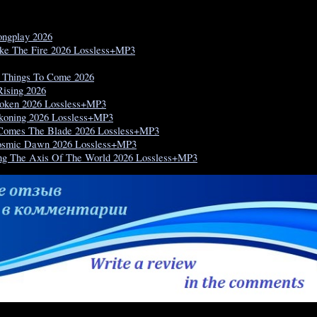
ongplay 2026
oke The Fire 2026 Lossless+MP3
f Things To Come 2026
Rising 2026
roken 2026 Lossless+MP3
ckoning 2026 Lossless+MP3
 Comes The Blade 2026 Lossless+MP3
Cosmic Dawn 2026 Lossless+MP3
ing The Axis Of The World 2026 Lossless+MP3