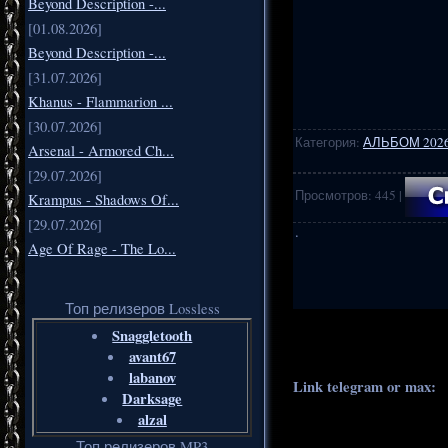
Beyond Description -...
[01.08.2026]
Beyond Description -...
[31.07.2026]
Khanus - Flammarion ...
[30.07.2026]
Категория
:
АЛЬБОМ 202
Arsenal - Armored Ch...
[29.07.2026]
Просмотров
:
445
|
Krampus - Shadows Of...
[29.07.2026]
·
Age Of Rage - The Lo...
Топ релизеров Lossless
.
..
Snaggletooth
avant67
labanov
Link telegram or max:
_
Darksage
alzal
Топ релизеров MP3