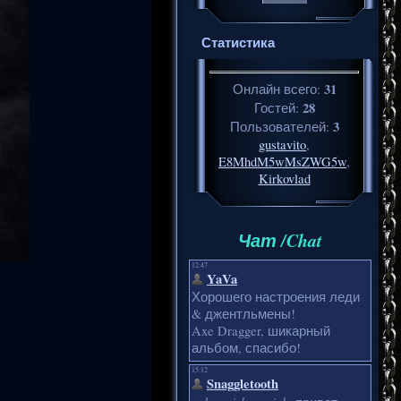
Статистика
31
Онлайн всего:
28
Гостей:
3
Пользователей:
gustavito
,
E8MhdM5wMsZWG5w
,
Kirkovlad
Чат /Chat