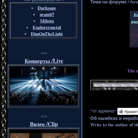
Тема на форуме / for
Darksage
avant67
Mibota
Explorermetal
DimOnTheLight
***
Концерты /Live
The m
*от админа*
Нравит
***
Об ошибках и нераб
Видео /Clip
Write to the author of t