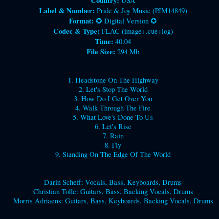
Country:
USA
Label & Number:
Pride & Joy Music (PJM14849)
Format:
✪ Digital Version ✪
Codec & Type:
FLAC (image+.cue+log)
Time:
40:04
File Size:
294 Mb
1. Headstone On The Highway
2. Let's Stop The World
3. How Do I Get Over You
4. Walk Through The Fire
5. What Love's Done To Us
6. Let's Rise
7. Rain
8. Fly
9. Standing On The Edge Of The World
Darin Scheff: Vocals, Bass, Keyboards, Drums
Christian Tolle: Guitars, Bass, Backing Vocals, Drums
Morris Adriaens: Guitars, Bass, Keyboards, Backing Vocals, Drums