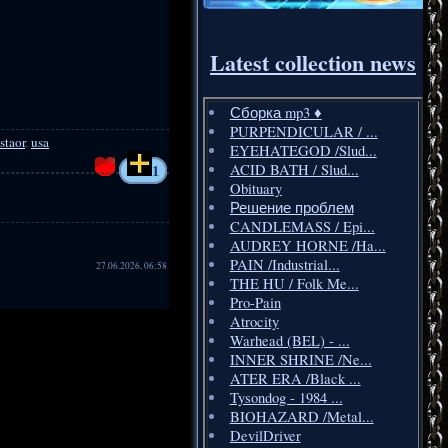
Latest collection news
Сборка mp3 ♦️
PURPENDICULAR / ...
staor
,
usa
EYEHATEGOD /Slud...
1
ACID BATH / Slud...
Obituary
Решение проблем
CANDLEMASS / Epi...
AUDREY HORNE /Ha...
PAIN /Industrial...
27.06.2026, 06:58
THE HU / Folk Me...
Pro-Pain
Atrocity
Warhead (BEL) - ...
INNER SHRINE /Ne...
ATER ERA /Black ...
Tysondog - 1984 ...
BIOHAZARD /Metal...
DevilDriver