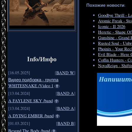
Похожие новости
:
Goodbye Thrill - L
Atomic Freak - St
Iconic - II 2026
Heretic - Shape O
Gunshine - Grand 
Rusted Soul - Unb
Phoinix - Your Re
Evil Blade - Here
Info/Инфо
Coffin Hunters - 
NovaReign - Shift
[16.05.2025]
[
BAND W
]
Видео подборка - группа
0
WHITESNAKE /Video 1
(
)
[13.04.2024]
[
BAND A
]
0
A FAYLENE SKY /band
(
)
[13.04.2024]
[
BAND A
]
0
A DYING EMBER /band
(
)
[01.03.2021]
[
BAND B
]
0
Beyond The Body /band
(
)