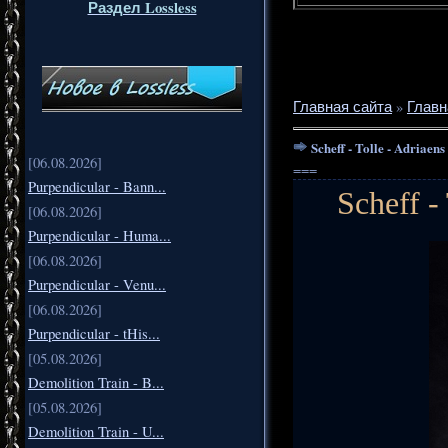
Раздел Lossless
Главная сайта
»
Главн
Scheff - Tolle - Adriaen
[06.08.2026]
===
Purpendicular - Bann...
Scheff -
[06.08.2026]
Purpendicular - Huma...
[06.08.2026]
Purpendicular - Venu...
[06.08.2026]
Purpendicular - tHis...
[05.08.2026]
Demolition Train - B...
[05.08.2026]
Demolition Train - U...