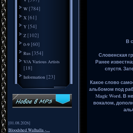
[784]
W
[61]
X
[54]
Y
[102]
Z
В 
[60]
0-9
[354]
Rus
Словенская гр
Ранее известная
V/A Various Artists
[18]
спустя. За
[23]
Information
Какое слово само
альбомом под рабо
Magic Word. В 
вокалом, допол
альб
[01.08.2026]
Bloodshed Walhalla -...