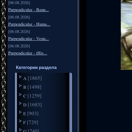
[06.08.2026]
Purpendicular - Bann...
[06.08.2026]
Purpendicular - Huma...
[06.08.2026]
Purpendicular - Venu...
[06.08.2026]
Purpendicular - tHis...
Категории раздела
[1865]
A
[1498]
B
[1259]
C
[1683]
D
[903]
E
[729]
F
[740]
G