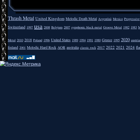
Thrash Metal
United Kingdom
Melodic Death Metal
Argentīnā
Mexico
Progressive
usa
Switzerland
1997
2008
Belgium
2007
symphonic black metal
Groove Metal
1982
1983
M
2020
2018
United States
Greece
Metal
2010
Poland
1996
1989
1994
1991
1980
1995
austria
2022
2021
2024
finland
Melodic Hard Rock
AOR
australia
2017
fla
2001
classic rock