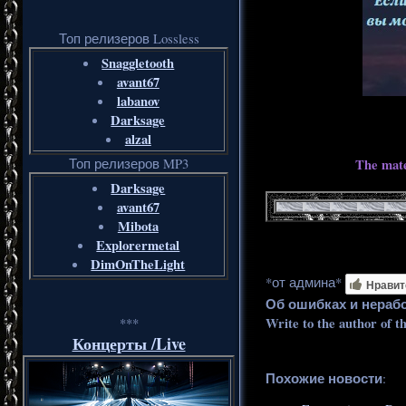
Топ релизеров Lossless
Snaggletooth
avant67
labanov
Darksage
alzal
The mate
Топ релизеров MP3
Darksage
avant67
Mibota
Explorermetal
DimOnTheLight
*от админа*
Нравит
Об ошибках и нераб
Write to the author of t
***
Концерты /Live
Похожие новости
: