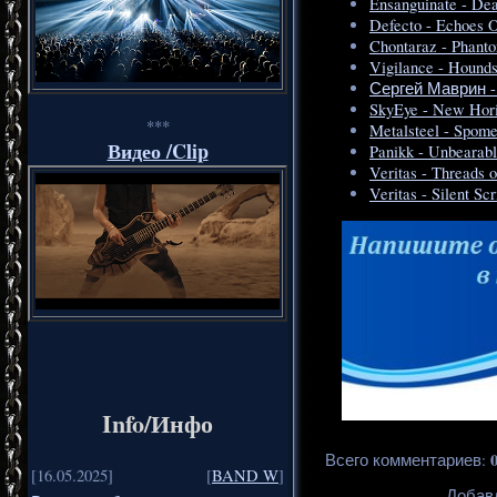
Ensanguinate - Dea
Defecto - Echoes 
Chontaraz - Phant
Vigilance - Hounds
Сергей Маврин -
SkyEye - New Hor
***
Metalsteel - Spome
Видео /Clip
Panikk - Unbearabl
Veritas - Threads o
Veritas - Silent Scr
Info/Инфо
Всего комментариев
:
[16.05.2025]
[
BAND W
]
Добавл