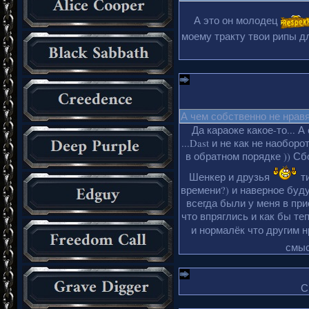
А это он молодец
моему тракту твои рипы дл
А чем собственно не нрав
Да караоке какое-то... А
...Dast и не как не наобор
в обратном порядке )) Сбо
Шенкер и друзья
ти
времени?) и наверное буду
всегда были у меня в пр
что впряглись и как бы те
и нормалёк что другим 
смыс
С