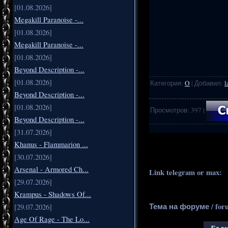
[01.08.2026]
Megakill Paranoise -...
[01.08.2026]
Megakill Paranoise -...
[01.08.2026]
Beyond Description -...
[01.08.2026]
Категория
:
O
|
Добавил
:
l
Beyond Description -...
[01.08.2026]
Просмотров
:
397
|
Beyond Description -...
[31.07.2026]
.
..
Khanus - Flammarion ...
[30.07.2026]
Arsenal - Armored Ch...
Link telegram or max:
_
[29.07.2026]
Krampus - Shadows Of...
Тема на форуме / for
[29.07.2026]
Age Of Rage - The Lo...