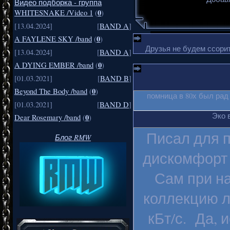
Видео подборка - группа
0
WHITESNAKE /Video 1
(
)
[13.04.2024]
[
BAND A
]
0
A FAYLENE SKY /band
(
)
Друзья не будем ссорит
[13.04.2024]
[
BAND A
]
0
A DYING EMBER /band
(
)
[01.03.2021]
[
BAND B
]
0
Beyond The Body /band
(
)
помница в 80х был рад
[01.03.2021]
[
BAND D
]
Эко 
0
Dear Rosemary /band
(
)
Писал для п
Блог RMW
дискомфорт 
Сам при на
коллекцию л
кБт/с. Да, 