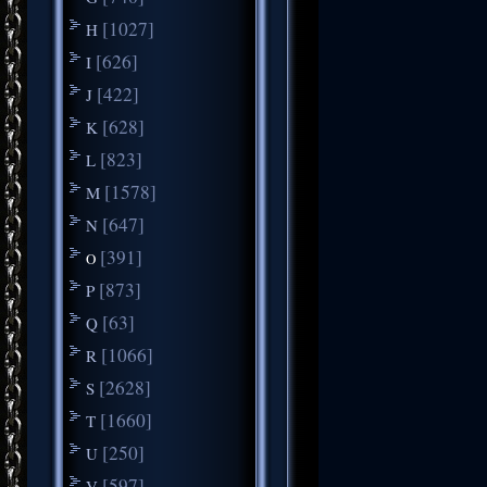
[1027]
H
[626]
I
[422]
J
[628]
K
[823]
L
[1578]
M
[647]
N
[391]
O
[873]
P
[63]
Q
[1066]
R
[2628]
S
[1660]
T
[250]
U
[597]
V