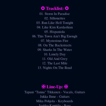
✪ Tracklist: ✪
01. Storm In Paradise
02. Silhouettes
03. Run Like Hell Tonight
04. Like Kim Kardashian
05. Hispaniola
06. This Town Ain't Big Enough
07. Mysterious Fire
08. On The Backstreets
09. Sharks In The Water
10. Lonely Day
11. Old And Grey
12. The Last Mile
13. Nights On The Road
✠ Line-Up: ✠
Tapani "Tanna" Tikkanen - Vocals, Guitars
Jukka Ihme - Guitars
Mika Pohjola - Keyboards
Jaakko Konttila - Bass