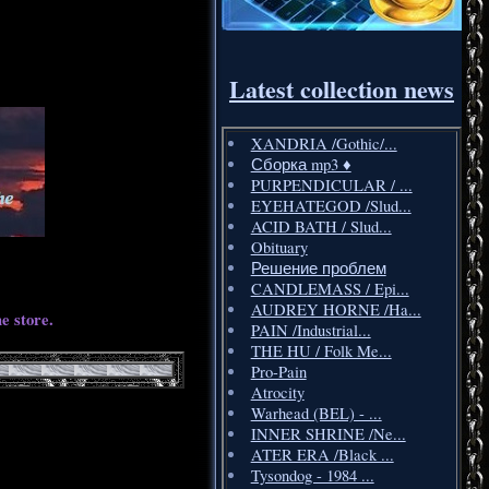
Latest collection news
XANDRIA /Gothic/...
Сборка mp3 ♦️
PURPENDICULAR / ...
EYEHATEGOD /Slud...
ACID BATH / Slud...
Obituary
Решение проблем
CANDLEMASS / Epi...
AUDREY HORNE /Ha...
e store.
PAIN /Industrial...
THE HU / Folk Me...
Pro-Pain
Atrocity
Warhead (BEL) - ...
INNER SHRINE /Ne...
ATER ERA /Black ...
Tysondog - 1984 ...