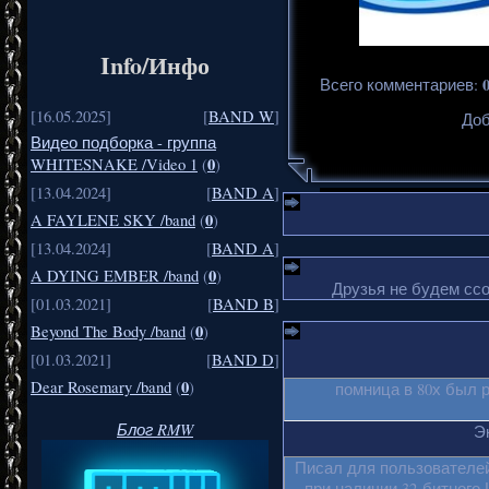
Info/Инфо
Всего комментариев
:
[16.05.2025]
[
BAND W
]
Доб
Видео подборка - группа
0
WHITESNAKE /Video 1
(
)
[13.04.2024]
[
BAND A
]
0
A FAYLENE SKY /band
(
)
[13.04.2024]
[
BAND A
]
0
A DYING EMBER /band
(
)
Друзья не будем ссо
[01.03.2021]
[
BAND B
]
0
Beyond The Body /band
(
)
[01.03.2021]
[
BAND D
]
0
Dear Rosemary /band
(
)
помница в 80х был 
Блог RMW
Эк
Писал для пользователей
при наличии 32-битного 