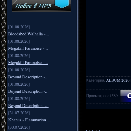
[01.08.2026]
Bloodshed Walhalla -...
[01.08.2026]
Megakill Paranoise -...
[01.08.2026]
Megakill Paranoise -...
[01.08.2026]
Beyond Description -...
Категория
:
ALBUM 2020
[01.08.2026]
Beyond Description -...
Просмотров
:
1589
|
[01.08.2026]
Beyond Description -...
.
..
[31.07.2026]
Khanus - Flammarion ...
[30.07.2026]