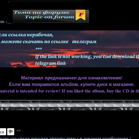
____
um :__
Материал предназначен для ознакомления!
Если вам понравился альбом, купите диск в магазине.
aterial is intended for review! If you liked the album, buy the CD in th
**
ся
очих ссылках пишите автору темы в личном сообщении /