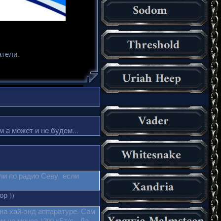
атели.
 а может и не будем...
ли по радио Севу если
р ))
на хай-энд аппаратуре. Сам
м не менее 1700 кБт/с. Да,