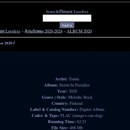
Search/Поиск Lossless
ая Lossless
»
Альбомы 2020-2024
»
ALBUM 2020
se 2020 ť
Artist:
Tanna
Album:
Storm In Paradise
Year:
2020
Genre | Style:
Melodic Rock
Country:
Finland
Label & Catalog Number:
Digital Album
Codec & Type:
FLAC (image+.cue+log)
Running Time:
62:21
File Size:
468 Mb