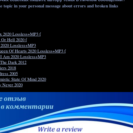
he topic in your personal message about errors and broken links
x 2020 Lossless+MP3 ť
 Or Hell 2020 ť
e 2020 Lossless+MP3
ueen Of Hearts 2020 Lossless+MP3 ť
 I Am 2020 Lossless+MP3
 The Dark 2012
diers 2018
dress 2005
mistic State Of Mind 2020
y Never 2020