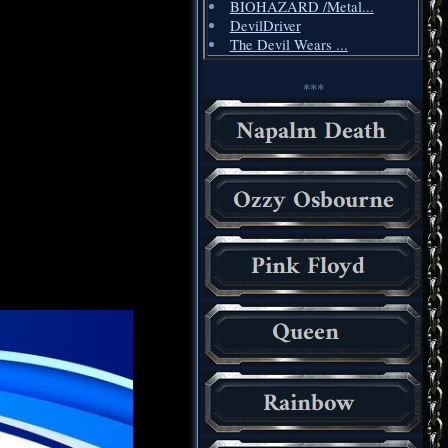
BIOHAZARD /Metal...
DevilDriver
The Devil Wears ...
***