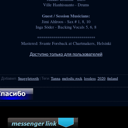
Ville Hanhisuanto - Drums
Guest / Session Musicians:
Jimi Ahlroos - Sax # 1, 8, 10
Inga Söder - Backing Vocals 5, 6, 8
*****************************
Mastered: Svante Forsback at Chartmakers, Helsinki
Доступно только для пользователей
|
Добавил
:
Snaggletooth
|
Теги
:
Tanna
,
melodic rock
,
lossless
,
2020
,
finland