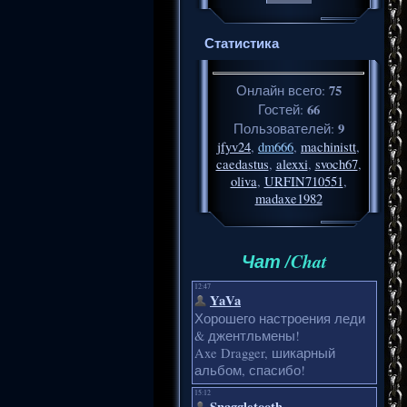
Статистика
75
Онлайн всего:
66
Гостей:
9
Пользователей:
jfyv24
,
dm666
,
machinistt
,
caedastus
,
alexxi
,
svoch67
,
oliva
,
URFIN710551
,
madaxe1982
Чат /Chat