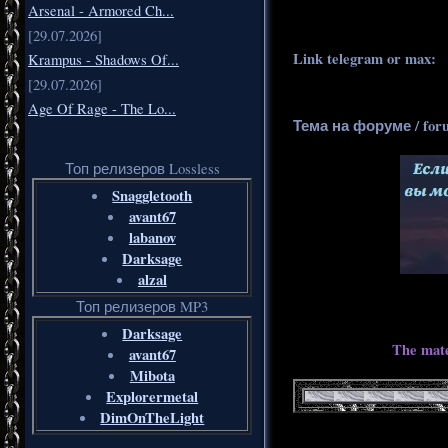
Arsenal - Armored Ch...
[29.07.2026]
Link telegram or max:
_
Krampus - Shadows Of...
[29.07.2026]
Age Of Rage - The Lo...
Тема на форуме / for
Топ релизеров Lossless
Snaggletooth
avant67
labanov
Darksage
alzal
Топ релизеров MP3
Darksage
The mate
avant67
Mibota
Explorermetal
DimOnTheLight