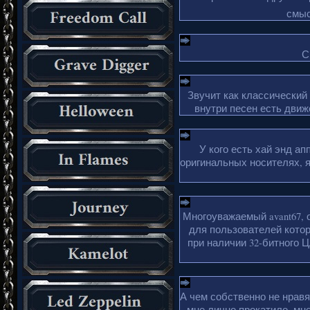
смыс
С
Звучит как классический
внутри песен есть движ
У кого есть хай энд а
оригинальных носителях, 
Многоуважаемый avant67, 
для пользователей кото
при наличии 32-битного Ц
А чем собственно не нрав
мне лично прокатило, мн