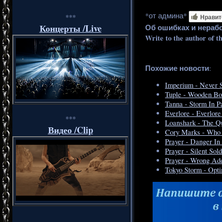
*от админа*
***
Нравит
Концерты /Live
Об ошибках и нераб
Write to the author of t
Похожие новости
:
Imperium - Never S
Tuple - Wooden Bo
Tanna - Storm In P
Everlore - Everlor
***
Loanshark - The Q
Видео /Clip
Cory Marks - Who
Prayer - Danger In
Prayer - Silent Sol
Prayer - Wrong Ad
Tokyo Storm - Opti