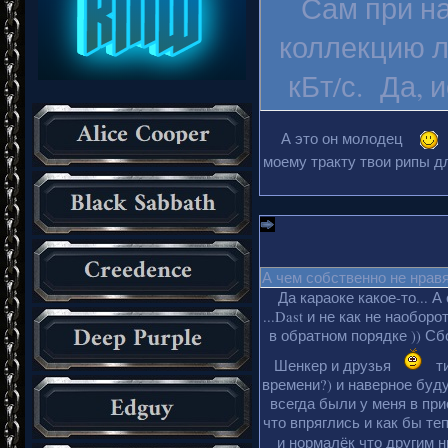
Сам при на
коллекцию л
кБт/с. Да, 
А это он молодец
моему тракту твои рипы дл
А чем собственно не нрав
Да караоке какое-то... А
...Dast и не как не наобор
в обратном порядке )) Сбо
Шенкер и друзья
ти
времени?) и наверное буду
всегда были у меня в пр
что впряглись и как бы те
и нормалёк что другим 