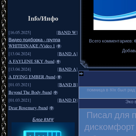
Info/Инфо
[16.05.2025]
[
BAND W
]
Видео подборка - группа
Всего комментариев
:
0
WHITESNAKE /Video 1
(
)
Добавл
[13.04.2024]
[
BAND A
]
0
A FAYLENE SKY /band
(
)
[13.04.2024]
[
BAND A
]
0
A DYING EMBER /band
(
)
[01.03.2021]
[
BAND B
]
помница в 80х был рад
0
Beyond The Body /band
(
)
[01.03.2021]
[
BAND D
]
Эко 
0
Dear Rosemary /band
(
)
Писал для п
Блог RMW
дискомфорт 