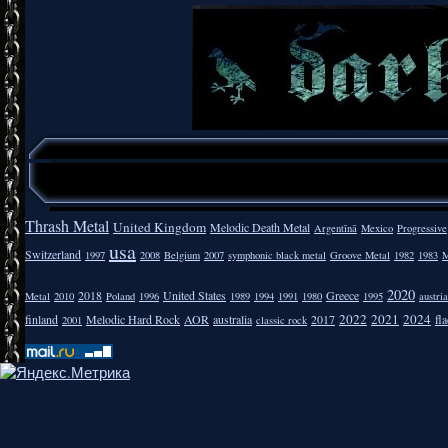
Thrash Metal
United Kingdom
Melodic Death Metal
Argentīnā
Mexico
Progressive
usa
Switzerland
1997
2008
Belgium
2007
symphonic black metal
Groove Metal
1982
1983
M
2020
2018
United States
Greece
Metal
2010
Poland
1996
1989
1994
1991
1980
1995
austria
2022
2021
2024
finland
Melodic Hard Rock
AOR
australia
2017
fla
2001
classic rock