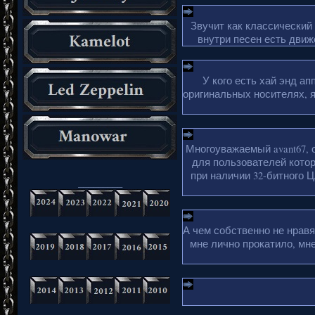
Звучит как классический
внутри песен есть движ
У кого есть хай энд а
оригинальных носителях, 
Многоуважаемый avant67, 
для пользователей кото
при наличии 32-битного Ц
_________
А чем собственно не нрав
мне лично прокатило, мн