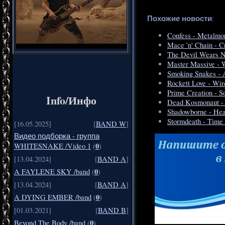
Похожие новости
:
Confess - Metalmo
Mace 'n' Chain - C
The Devil Wears N
Master Massive - 
Smoking Snakes - 
Rockett Love - Wir
Prime Creation - S
Info/Инфо
Dead Kosmonaut - 
Shadowborne - Heav
Stormdeath - Time
[16.05.2025]
[
BAND W
]
Видео подборка - группа
0
WHITESNAKE /Video 1
(
)
[13.04.2024]
[
BAND A
]
0
A FAYLENE SKY /band
(
)
[13.04.2024]
[
BAND A
]
0
A DYING EMBER /band
(
)
[01.03.2021]
[
BAND B
]
0
Beyond The Body /band
(
)