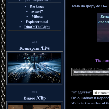
Тема на форуме / for
Darksage
avant67
Mibota
Explorermetal
DimOnTheLight
***
Концерты /Live
The mate
*от админа*
***
Нравит
Видео /Clip
Об ошибках и нераб
Write to the author of t