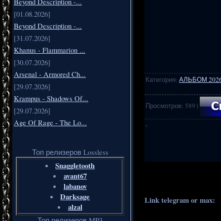
Beyond Description -...
[01.08.2026]
Beyond Description -...
[31.07.2026]
Khanus - Flammarion ...
[30.07.2026]
Arsenal - Armored Ch...
Категория
:
АЛЬБОМ 202
[29.07.2026]
Krampus - Shadows Of...
Просмотров
:
589
|
[29.07.2026]
Age Of Rage - The Lo...
·
Топ релизеров Lossless
Snaggletooth
.
..
avant67
labanov
Darksage
Link telegram or max:
_
alzal
Топ релизеров MP3