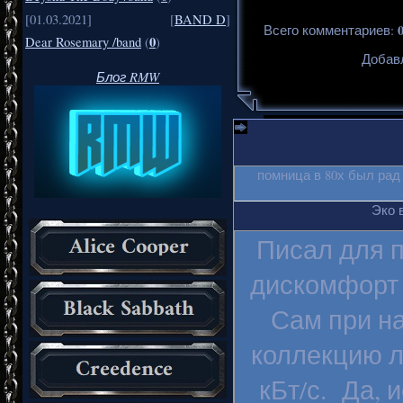
[01.03.2021]
[
BAND D
]
Всего комментариев
:
0
Dear Rosemary /band
(
)
Добавл
Блог RMW
помница в 80х был рад
Эко 
Писал для п
дискомфорт 
Сам при на
коллекцию л
кБт/с. Да, 