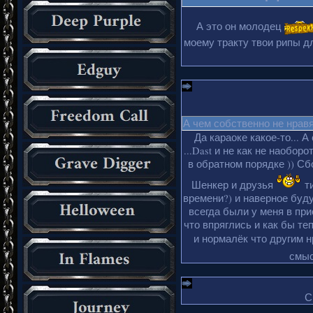
А это он молодец
моему тракту твои рипы дл
А чем собственно не нрав
Да караоке какое-то... А
...Dast и не как не наобор
в обратном порядке )) Сбо
Шенкер и друзья
ти
времени?) и наверное буду
всегда были у меня в пр
что впряглись и как бы те
и нормалёк что другим 
смыс
С