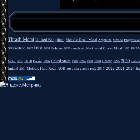
Thrash Metal
United Kingdom
Melodic Death Metal
Argentīnā
Mexico
Progressive
usa
Switzerland
1997
2008
Belgium
2007
symphonic black metal
Groove Metal
1982
1983
M
2020
2018
United States
Greece
Metal
2010
Poland
1996
1989
1994
1991
1980
1995
austria
2022
2021
2024
finland
Melodic Hard Rock
AOR
australia
2017
fla
2001
classic rock