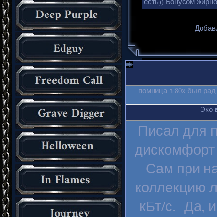
есть)) Бонусом жирно
Добавл
помница в 80х был рад
Эко 
Писал для п
дискомфорт 
Сам при на
коллекцию л
кБт/с. Да, 