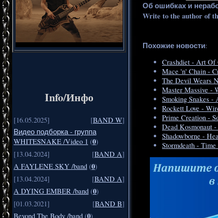
Об ошибках и нераб
Write to the author of t
Похожие новости
:
Crashdiet - Art Of
Mace 'n' Chain - C
The Devil Wears N
Master Massive - 
Info/Инфо
Smoking Snakes - 
Rockett Love - Wir
Prime Creation - S
[16.05.2025]
[
BAND W
]
Dead Kosmonaut - 
Видео подборка - группа
Shadowborne - Heav
0
WHITESNAKE /Video 1
(
)
Stormdeath - Time
[13.04.2024]
[
BAND A
]
0
A FAYLENE SKY /band
(
)
[13.04.2024]
[
BAND A
]
0
A DYING EMBER /band
(
)
[01.03.2021]
[
BAND B
]
0
Beyond The Body /band
(
)