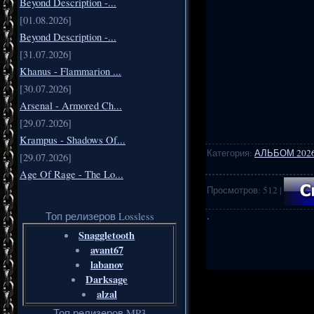
Beyond Description -...
[01.08.2026]
Beyond Description -...
[31.07.2026]
Khanus - Flammarion ...
[30.07.2026]
Arsenal - Armored Ch...
[29.07.2026]
Krampus - Shadows Of...
Категория
:
АЛЬБОМ 202
[29.07.2026]
Age Of Rage - The Lo...
Просмотров
:
512
|
Топ релизеров Lossless
·
Snaggletooth
avant67
labanov
.
..
Darksage
alzal
Топ релизеров MP3