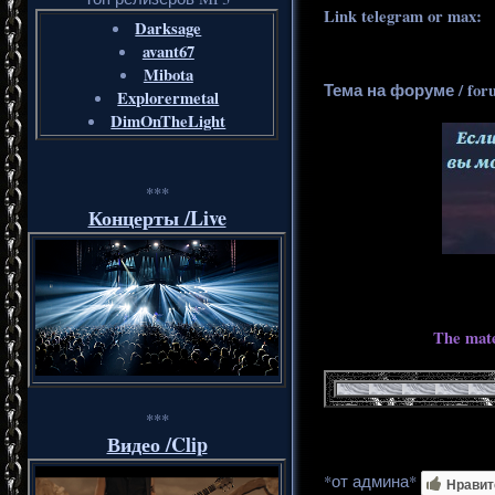
Link telegram or max:
_
Darksage
avant67
Mibota
Тема на форуме / for
Explorermetal
DimOnTheLight
***
Концерты /Live
The mate
***
Видео /Clip
*от админа*
Нравит