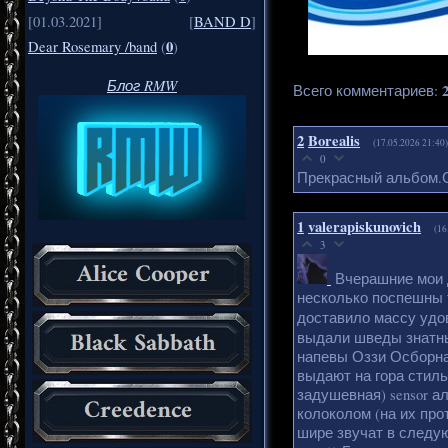
[01.03.2021]
[
BAND D
]
0
Dear Rosemary /band
(
)
Блог RMW
Всего комментариев
:
2
Borealis
(17.05.2026 21:40)
0
Прекрасный альбом.С
1
valerapiskunovich
(16
3
Вчерашние мои
несколько поспешны 
доставило массу удов
выдали шведы знатны
напевы Оззи Осборна п
выдают на гора стиль
задушевная) sensor а
колоколом (на их про
шире звучат в следующе