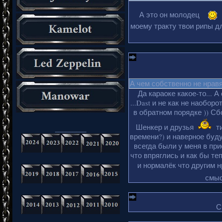
А это он молодец
моему тракту твои рипы дл
А чем собственно не нрав
Да караоке какое-то... А
...Dast и не как не наобор
в обратном порядке )) Сбо
Шенкер и друзья
ти
_________
времени?) и наверное буду
всегда были у меня в пр
что впряглись и как бы те
и нормалёк что другим 
смыс
С