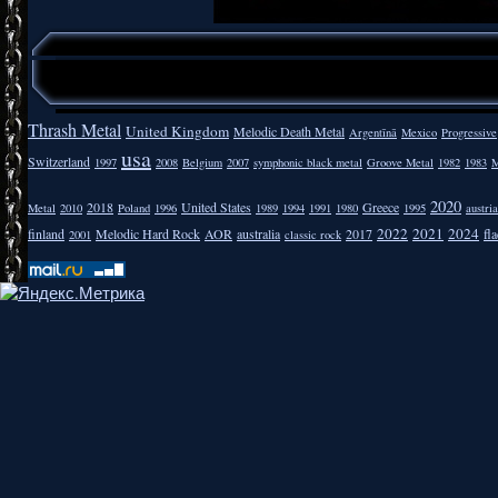
Thrash Metal
United Kingdom
Melodic Death Metal
Argentīnā
Mexico
Progressive
usa
Switzerland
1997
2008
Belgium
2007
symphonic black metal
Groove Metal
1982
1983
M
2020
2018
United States
Greece
Metal
2010
Poland
1996
1989
1994
1991
1980
1995
austria
2022
2021
2024
finland
Melodic Hard Rock
AOR
australia
2017
fla
2001
classic rock