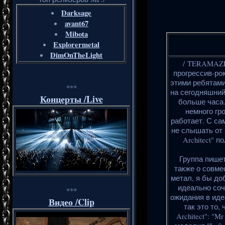
Darksage
avant67
Mibota
Explorermetal
DimOnTheLight
/ TERAMAZE 
прогрессив-рок/
этими ребятами
***
на сегодняшний
Концерты /Live
больше часа.
немного гр
работает. С са
не слышать от э
Architect" 
Группа пишет
также о совме
метал, я бы до
идеально соч
***
ожидания в иде
Видео /Clip
так это то,
Architect": "M