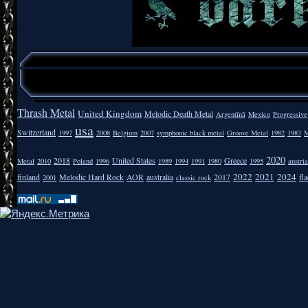
Thrash Metal
United Kingdom
Melodic Death Metal
Argentīnā
Mexico
Progressive
usa
Switzerland
1997
2008
Belgium
2007
symphonic black metal
Groove Metal
1982
1983
M
2020
2018
United States
Greece
Metal
2010
Poland
1996
1989
1994
1991
1980
1995
austria
2022
2021
2024
finland
Melodic Hard Rock
AOR
australia
2017
fla
2001
classic rock