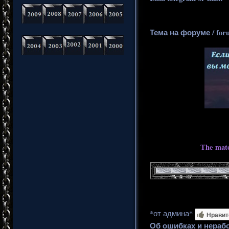
Тема на форуме / for
The mate
*от админа*
Нравит
Об ошибках и нераб