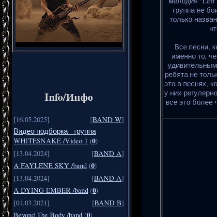
мелодия "Left 
группа не бои
только назван
чт
Все песни, 
именно то, ч
удивительным,
ребята не толь
это в песнях, 
у них регулярно
Info/Инфо
все это более
[16.05.2025]
[
BAND W
]
Видео подборка - группа
0
WHITESNAKE /Video 1
(
)
[13.04.2024]
[
BAND A
]
0
A FAYLENE SKY /band
(
)
[13.04.2024]
[
BAND A
]
0
A DYING EMBER /band
(
)
[01.03.2021]
[
BAND B
]
0
Beyond The Body /band
(
)