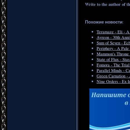
Write to the author of t
Похожие новости
:
Teramaze - Eli - A
Ayreon - 30th Anni
Sum of Seven - Ec
Periphery - A Pale
Mammon's Throne 
State of Flux - Sta
Fomora - The Trial
Parallel Minds - C
Green Carnation - 
Nine Orders - Ex 