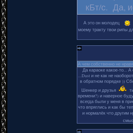
кБт/с. Да, 
А это он молодец
моему тракту твои рипы дл
А чем собственно не нрав
Да караоке какое-то... А
...Dast и не как не наобор
в обратном порядке )) Сбо
Шенкер и друзья
ти
времени?) и наверное буду
всегда были у меня в пр
что впряглись и как бы те
и нормалёк что другим 
смыс