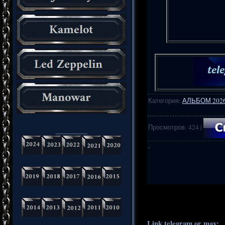
Категория
:
АЛЬБОМ 202
Просмотров
:
424
|
_________
·
.
..
Link telegram or max:
_