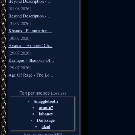
Beyond Description -...
[01.08.2026]
Beyond Description -...
[31.07.2026]
Khanus - Flammarion ...
[30.07.2026]
Arsenal - Armored Ch...
[29.07.2026]
Krampus - Shadows Of...
[29.07.2026]
Age Of Rage - The Lo...
Топ релизеров Lossless
Snaggletooth
avant67
labanov
Darksage
alzal
Топ релизеров MP3