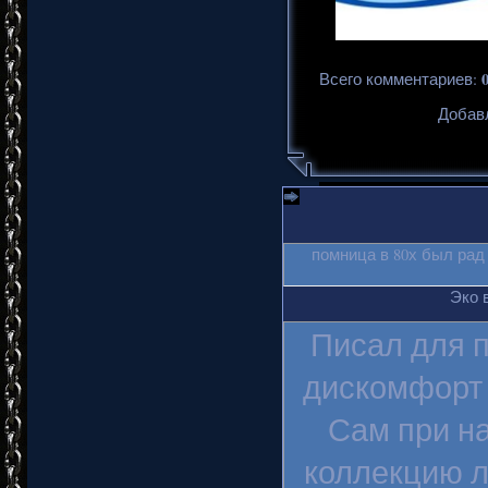
Всего комментариев
:
Добавл
помница в 80х был рад
Эко 
Писал для п
дискомфорт 
Сам при на
коллекцию л