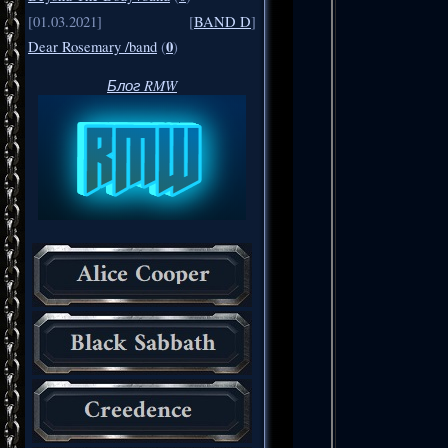
[01.03.2021]
[
BAND D
]
0
Dear Rosemary /band
(
)
Блог RMW