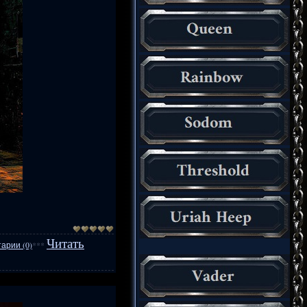
Читать
арии (0)
***