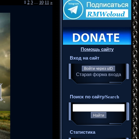
1
2
3
...
10
11
»
Помощь сайту
Вход на сайт
Войти через uID
Старая форма входа
Поиск по сайту/Search
Статистика