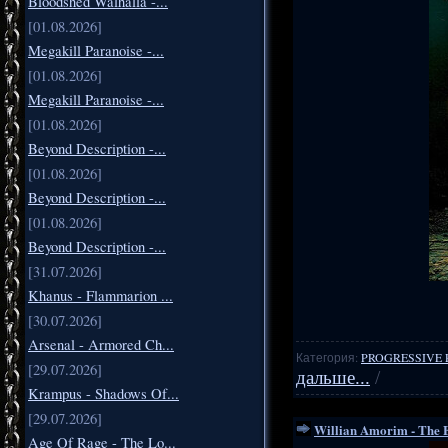
Bloodshed Walhalla -...
[01.08.2026]
Megakill Paranoise -...
[01.08.2026]
Megakill Paranoise -...
[01.08.2026]
Beyond Description -...
[01.08.2026]
Beyond Description -...
[01.08.2026]
Beyond Description -...
[31.07.2026]
Khanus - Flammarion ...
[30.07.2026]
Arsenal - Armored Ch...
Категория:
PROGRESSIVE 
[29.07.2026]
дальше...
/
Krampus - Shadows Of...
[29.07.2026]
Willian Amorim - The E
Age Of Rage - The Lo...