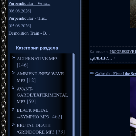
Purpendicular - Venu...
[06.08.2026]
Purpendicular - tHis...
[05.08.2026]
Demolition Train - B...
Категории раздела
Категория:
PROGRESSIVE 
дальше...
/
ALTERNATIVE MP3
[146]
AMBIENT /NEW WAVE
Gabriels - Fist of the S
[12]
MP3
AVANT-
GARDE/EXPERIMENTAL
[59]
MP3
BLACK METAL
[462]
+/SYMPHO MP3
BRUTAL DEATH
[73]
/GRINDCORE MP3