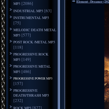
Element - Dreamer (20
[2086]
MP3
[63]
INDUSTRIAL MP3
INSTRUMENTAL MP3
[75]
MELODIC DEATH METAL
[577]
MP3
POST ROCK /METAL MP3
[118]
PROGRESSIVE ROCK
[149]
MP3
PROGRESSIVE METAL
[486]
MP3
PROGRESSIVE POWER MP3
[157]
PROGRESSIVE
DEATH/THRASH MP3
[232]
[827]
ROCK MP3