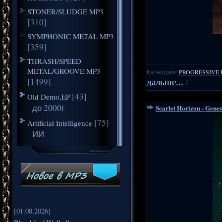
STONER/SLUDGE MP3
[310]
SYMPHONIC METAL MP3
[359]
THRASH/SPEED
METAL/GROOVE MP3
Категория:
PROGRESSIVE 
[1499]
дальше...
/
[43]
Old Demo,EP
до 2000г
Scarlet Horizon - Genes
[75]
Artificial Intelligence
ИИ
[01.08.2026]