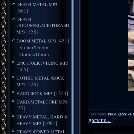
DEATH METAL MP3
[661]
DEATH
+/DOOM/BLACK/THRASH
[558]
MP3
[431]
DOOM METAL MP3
Stoner/Doom,
Gothic/Doom
EPIC /FOLK /VIKING MP3
[265]
GOTHIC METAL /ROCK
[226]
MP3
[1524]
HARD ROCK MP3
HARD/METALCORE MP3
[57]
Категория:
PROGRESSIVE 
HEAVY METAL, HARD &
дальше...
/
[1081]
HEAVY MP3
HEAVY /POWER METAL