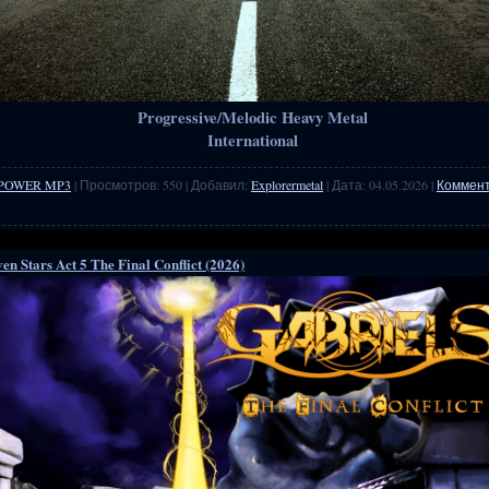
Progressive/Melodic Heavy Metal
International
POWER MP3
| Просмотров: 550 | Добавил:
Explorermetal
| Дата:
04.05.2026
|
Коммент
even Stars Act 5 The Final Conflict (2026)