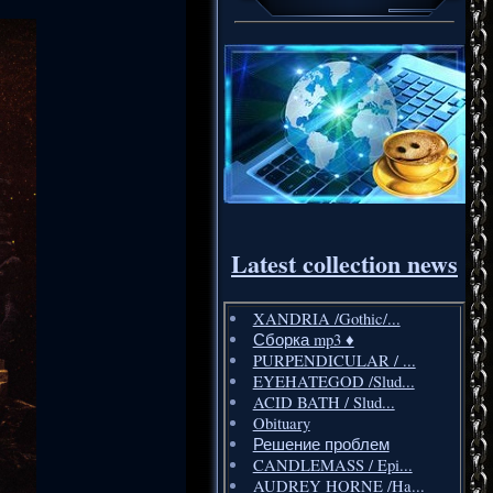
Latest collection news
XANDRIA /Gothic/...
Сборка mp3 ♦️
PURPENDICULAR / ...
EYEHATEGOD /Slud...
ACID BATH / Slud...
Obituary
Решение проблем
CANDLEMASS / Epi...
AUDREY HORNE /Ha...