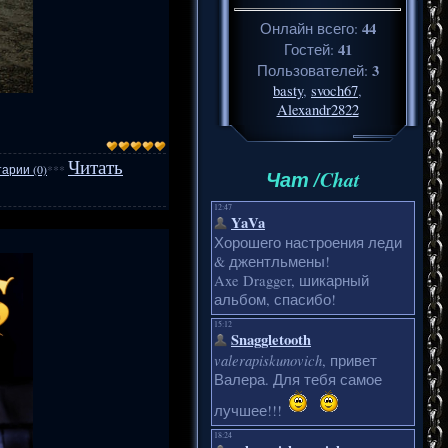
44
Онлайн всего:
41
Гостей:
3
Пользователей:
basty
,
svoch67
,
Alexandr2822
Читать
арии (0)
***
Чат /Chat