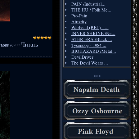
PAIN /Industrial...
THE HU / Folk Me...
Pro-Pain
Atrocity
Warhead (BEL) - ...
INNER SHRINE /Ne...
ATER ERA /Black ...
Читать
Tysondog - 1984 ...
арии (0)
***
BIOHAZARD /Metal...
DevilDriver
The Devil Wears ...
***