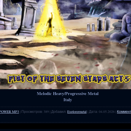
Melodic Heavy/Progressive Metal
Italy
POWER MP3
| Просмотров: 389 | Добавил:
Explorermetal
| Дата:
04.05.2026
|
Коммент