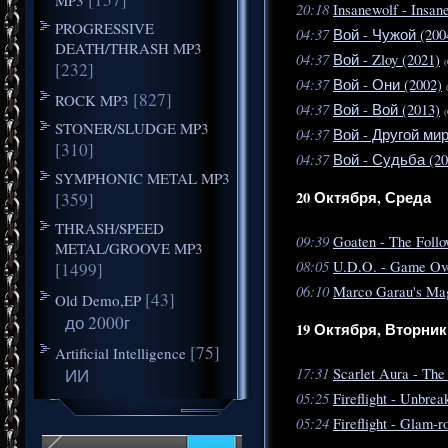
20:18
Insanewolf - Insan
PROGRESSIVE
04:37
Вой - Чужой (200
DEATH/THRASH MP3
04:37
Вой - Zloy (2021)
(
[232]
04:37
Вой - Они (2002)
[827]
ROCK MP3
04:37
Вой - Вой (2013)
(
STONER/SLUDGE MP3
04:37
Вой - Другой мир
[310]
04:37
Вой - Судьба (20
SYMPHONIC METAL MP3
20 Октября, Среда
[359]
THRASH/SPEED
09:39
Goaten - The Foll
METAL/GROOVE MP3
08:05
U.D.O. - Game Ove
[1499]
06:10
Marco Garau's Mag
[43]
Old Demo,EP
до 2000г
19 Октября, Вторник
[75]
Artificial Intelligence
17:31
ИИ
Scarlet Aura - The
05:25
Fireflight - Unbrea
05:24
Fireflight - Glam-r