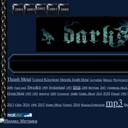
Thrash Metal
United Kingdom
Melodic Death Metal
Argentīnā
Mexico
Progressive
usa
Sweden
Switzerland
2000
glam rock
1998
1997
2008
Belgium
2007
symphonic black
Doom Metal
spain
2018
1992
1993
portugal
2009
Crossover
Gothic Metal
2010
Poland
1996
mp3
2013
2014
2015
2016
fi
Chile
1986
Stoner Metal
Groove
Russian Federation