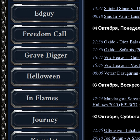
13:31
Sainted Sinners - 
08:18
Sins In Vain - Ene
04 Октября, Понеде
21:36
Oxido - Diez Balas
21:36
Oxido - Soñarás (2
16:47
Vox Heaven - Gate
16:45
Vox Heaven - Vox 
08:06
Vetrar Draugurinn 
03 Октября, Воскрес
17:24
Mandragora Scream
Hallows 2020 (EP) 3CD
(
02 Октября, Суббота
22:46
Offensive - Inhabit
20:10
Joe Stump - A Shr