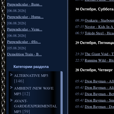
Purpendicular - Bann...
30 Октября, Суббота
[06.08.2026]
Purpendicular - Huma...
08:39
Osukaru - Starboun
[06.08.2026]
07:15
Nestor - Kids In A
Purpendicular - Venu...
06:53
Toledo Steel - Hea
[06.08.2026]
Purpendicular - tHis...
29 Октября, Пятница
[05.08.2026]
23:20
The Giant Void - T
Demolition Train - B...
22:57
Running Wild - Bl
Категории раздела
28 Октября, Четверг
ALTERNATIVE MP3
[146]
05:41
Dion Bayman - Aft
05:41
Dion Bayman - Ali
AMBIENT /NEW WAVE
[12]
MP3
05:41
Dion Bayman - Bet
05:41
Dion Bayman - Smo
AVANT-
GARDE/EXPERIMENTAL
05:41
Dion Bayman - Don
[59]
MP3