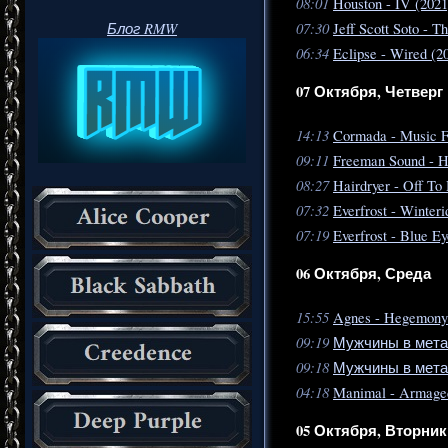
08:01
Houston - IV (2021
07:30
Блог RMW
Jeff Scott Soto - T
06:34
Eclipse - Wired (2
07 Октября, Четверг
14:13
Cormada - Music F
09:11
Freeman Sound - H
08:27
Hairdryer - Off To
07:32
Everfrost - Winteri
07:19
Everfrost - Blue E
06 Октября, Среда
15:55
Agnes - Hegemony 
09:19
Мужчины в метал
09:18
Мужчины в метал
04:18
Manimal - Armage
05 Октября, Вторник