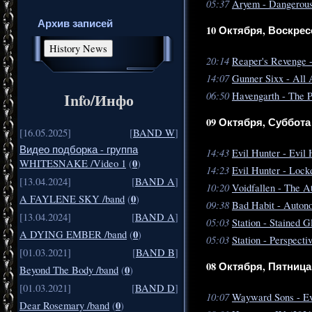
05:37
Aryem - Dangerous
Архив записей
10 Октября, Воскрес
20:14
Reaper's Revenge 
14:07
Gunner Sixx - All 
Info/Инфо
06:50
Havengarth - The 
09 Октября, Суббота
[16.05.2025]
[
BAND W
]
Видео подборка - группа
14:43
Evil Hunter - Evil 
0
WHITESNAKE /Video 1
(
)
14:23
Evil Hunter - Lock
[13.04.2024]
[
BAND A
]
10:20
Voidfallen - The A
0
A FAYLENE SKY /band
(
)
09:38
Bad Habit - Auton
[13.04.2024]
[
BAND A
]
05:03
Station - Stained G
0
A DYING EMBER /band
(
)
05:03
Station - Perspecti
[01.03.2021]
[
BAND B
]
08 Октября, Пятница
0
Beyond The Body /band
(
)
[01.03.2021]
[
BAND D
]
10:07
Wayward Sons - Ev
0
Dear Rosemary /band
(
)