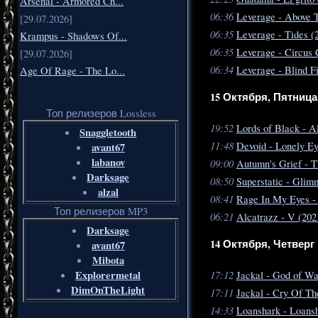
Arsenal - Armored Ch...
06:36
Leverage - Above 
[29.07.2026]
06:35
Leverage - Tides (
Krampus - Shadows Of...
06:35
Leverage - Circus 
[29.07.2026]
06:34
Leverage - Blind F
Age Of Rage - The Lo...
15 Октября, Пятница
Топ релизеров Lossless
19:52
Lords of Black - A
Snaggletooth
11:48
Devoid - Lonely E
avant67
labanov
09:00
Autumn's Grief - T
Darksage
08:50
Superstatic - Glim
alzal
08:41
Rage In My Eyes - 
Топ релизеров MP3
06:21
Alcatrazz - V (202
Darksage
14 Октября, Четверг
avant67
Mibota
17:12
Explorermetal
Jackal - God of Wa
DimOnTheLight
17:11
Jackal - Cry Of Th
14:33
Loanshark - Loansh