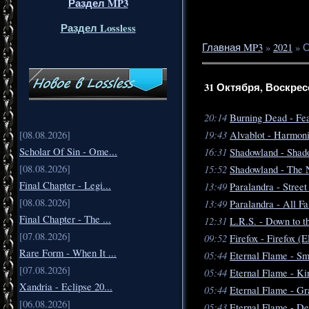
Раздел MP3
Раздел Lossless
Главная MP3
»
2021
»
О
31 Октября, Воскрес
20:14
Burning Dead - Fea
19:43
[08.08.2026]
Alvablot - Harmoni
Scholar Of Sin - Ome...
16:31
Shadowland - Shado
[08.08.2026]
15:52
Shadowland - The 
Final Chapter - Legi...
13:49
Paralandra - Stree
[08.08.2026]
13:49
Paralandra - All F
Final Chapter - The ...
12:31
L.R.S. - Down to t
[07.08.2026]
09:52
Firefox - Firefox (
Rare Form - When It ...
05:44
Eternal Flame - S
[07.08.2026]
05:44
Eternal Flame - Ki
Xandria - Eclipse 20...
05:44
Eternal Flame - Gr
[06.08.2026]
05:43
Eternal Flame - De