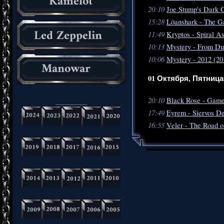
20:10
Joe Stump's Dark G
15:28
Löanshark - The G
11:49
Kryptos - Spiral A
10:13
Mystery - From Du
10:06
Mystery - 2012 (20
01 Октября, Пятница
20:10
Black Rose - Game
_________
17:49
Eyrem - Siervos D
16:55
Veler - The Road o