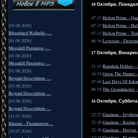
18 Октября, Понеде
07:13
Helion Prime - Que
07:13
Helion Prime - Hel
[01.08.2026]
07:13
Bloodshed Walhalla -...
Helion Prime - Ter
06:39
[01.08.2026]
Leverage - Determ
Megakill Paranoise -...
17 Октября, Воскрес
[01.08.2026]
Megakill Paranoise -...
11:33
Bangkok Dollars - 
[01.08.2026]
10:53
Orion The Hunter -
Beyond Description -...
07:44
Last Days Of Eden 
[01.08.2026]
06:58
The Grandmaster -
Beyond Description -...
16 Октября, Суббота
[01.08.2026]
Beyond Description -...
22:27
Guadana - Erytheia
[31.07.2026]
22:26
Guadana - Karma 
Khanus - Flammarion ...
22:26
Guadana - Deryaz 
[30.07.2026]
22:25
Guadana - El grito 