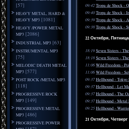
[57]
09:42
Tropa de Shock - 
09:40
Tropa de Shock - I
HEAVY METAL, HARD &
[1081]
HEAVY MP3
09:39
Tropa de Shock - A
09:38
Tropa de Shock - S
HEAVY /POWER METAL
[2086]
MP3
22 Октября, Пятница
[63]
INDUSTRIAL MP3
18:19
INSTRUMENTAL MP3
Seven Sisters - Th
[75]
18:18
Seven Sisters - Th
11:06
MELODIC DEATH METAL
Wild Freedom - Pol
[577]
MP3
11:06
Wild Freedom - Set
09:37
POST ROCK /METAL MP3
Hellhound - Tokyo
[118]
09:37
Hellhound - Let Me
09:37
PROGRESSIVE ROCK
Hellhound - The Oa
[149]
MP3
09:37
Hellhound - Metal 
09:25
PROGRESSIVE METAL
Hellhound - Warrio
[486]
MP3
21 Октября, Четверг
PROGRESSIVE POWER
[157]
MP3