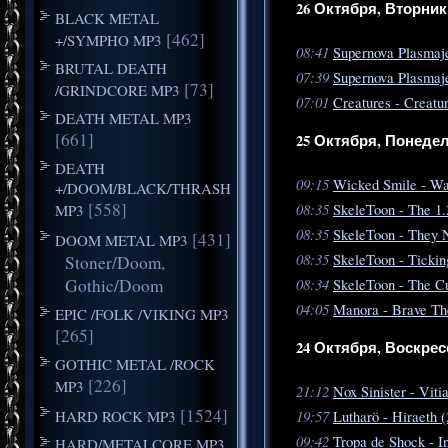
26 Октября, Вторник
BLACK METAL
[462]
+/SYMPHO MP3
08:41
Supernova Plasmaj
BRUTAL DEATH
07:39
Supernova Plasmaje
[73]
/GRINDCORE MP3
07:01
Creatures - Creatu
DEATH METAL MP3
[661]
25 Октября, Понеде
DEATH
09:15
Wicked Smile - Wai
+/DOOM/BLACK/THRASH
[558]
08:35
MP3
SkeleToon - The 1.
08:35
SkeleToon - They 
[431]
DOOM METAL MP3
08:35
SkeleToon - Tickin
Stoner/Doom,
Gothic/Doom
08:34
SkeleToon - The C
04:05
Manora - Brave Th
EPIC /FOLK /VIKING MP3
[265]
24 Октября, Воскрес
GOTHIC METAL /ROCK
[226]
MP3
21:12
Nox Sinister - Viti
[1524]
HARD ROCK MP3
19:57
Lutharö - Hiraeth 
09:42
Tropa de Shock - I
HARD/METALCORE MP3