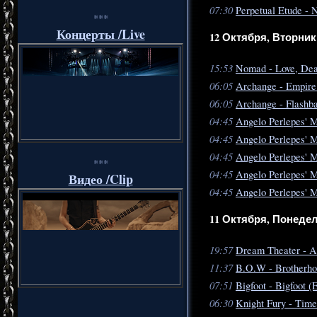
07:30
Perpetual Etude - 
***
Концерты /Live
12 Октября, Вторник
15:53
Nomad - Love, Dea
06:05
Archange - Empire
06:05
Archange - Flashb
04:45
Angelo Perlepes' M
04:45
Angelo Perlepes' M
04:45
Angelo Perlepes' M
***
04:45
Angelo Perlepes' M
Видео /Clip
04:45
Angelo Perlepes' My
11 Октября, Понеде
19:57
Dream Theater - A
11:37
B.O.W - Brotherho
07:51
Bigfoot - Bigfoot (
06:30
Knight Fury - Time