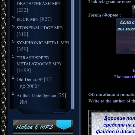
Link telegram or max:
DEATH/THRASH MP3
[232]
Forum /Форум :_____
[827]
ROCK MP3
STONER/SLUDGE MP3
[310]
SYMPHONIC METAL MP3
[359]
THRASH/SPEED
METAL/GROOVE MP3
[1499]
The materia
[43]
Old Demo,EP
до 2000г
Об ошибках и нераб
[75]
Artificial Intelligence
Write to the author of t
ИИ
Дорогие пол
средств на 
файлов и диско