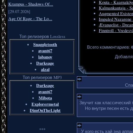
Kouta - Kaarnaköy
Krampus - Shadows Of...
Kalmankantaja - S
[29.07.2026]
Augmented Existen
Age Of Rage - The Lo...
Impaled Nazarene 
Ævangelist - Drea
Finntroll - Vredesv
Топ релизеров Lossless
Snaggletooth
Всего комментариев
:
avant67
labanov
Добавля
Darksage
alzal
Топ релизеров MP3
Darksage
Спа
avant67
Mibota
Звучит как классический 
Explorermetal
Но внутри песен есть 
DimOnTheLight
***
У кого есть хай энд апп