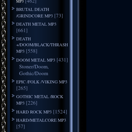
[462]
MP3
BRUTAL DEATH
[73]
/GRINDCORE MP3
DEATH METAL MP3
[661]
DEATH
+/DOOM/BLACK/THRASH
[558]
MP3
[431]
DOOM METAL MP3
Stoner/Doom,
Gothic/Doom
EPIC /FOLK /VIKING MP3
[265]
GOTHIC METAL /ROCK
[226]
MP3
[1524]
HARD ROCK MP3
HARD/METALCORE MP3
[57]