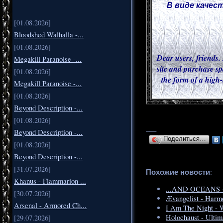
В виде качес
[01.08.2026]
Bloodshed Walhalla -...
[01.08.2026]
Dear users, friends. 
Megakill Paranoise -...
site and purchase sp
[01.08.2026]
the form of a high-
Megakill Paranoise -...
[01.08.2026]
Beyond Description -...
[01.08.2026]
___
Beyond Description -...
Поделиться…
[01.08.2026]
Beyond Description -...
[31.07.2026]
Похожие новости
:
Khanus - Flammarion ...
...AND OCEANS - 
[30.07.2026]
Ævangelist - Harmo
Arsenal - Armored Ch...
I Am The Night - 
Holochaust - Ultim
[29.07.2026]