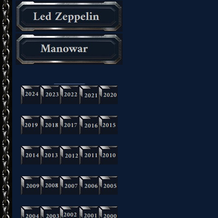
_________