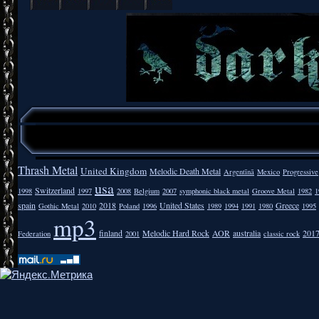
Thrash Metal
United Kingdom
Melodic Death Metal
Argentīnā
Mexico
Progressive
usa
Switzerland
1998
1997
2008
Belgium
2007
symphonic black metal
Groove Metal
1982
1
spain
2018
United States
Greece
Gothic Metal
2010
Poland
1996
1989
1994
1991
1980
1995
mp3
finland
Melodic Hard Rock
AOR
australia
201
Federation
2001
classic rock