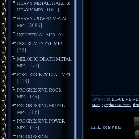
HEAVY METAL, HARD &
[1081]
HEAVY MP3
HEAVY /POWER METAL
[2086]
MP3
[63]
INDUSTRIAL MP3
INSTRUMENTAL MP3
[75]
MELODIC DEATH METAL
[577]
MP3
POST ROCK /METAL MP3
[118]
PROGRESSIVE ROCK
[149]
MP3
Категория
:
BLACK METAL
PROGRESSIVE METAL
Metal
,
sympho black metal
,
finl
[486]
MP3
PROGRESSIVE POWER
[157]
Link/ ссылка:______
MP3
PROGRESSIVE