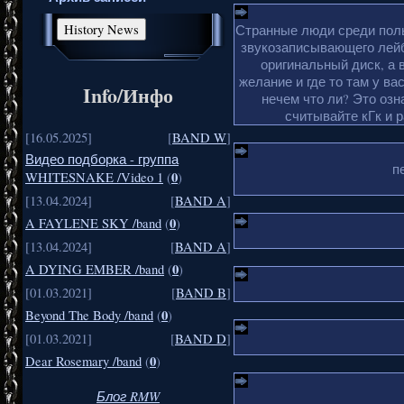
Странные люди среди поль
звукозаписывающего лейб
оригинальный диск, а 
желание и где то там у ва
Info/Инфо
нечем что ли? Это озн
считывайте кГк и 
[16.05.2025]
[
BAND W
]
Видео подборка - группа
п
0
WHITESNAKE /Video 1
(
)
[13.04.2024]
[
BAND A
]
0
A FAYLENE SKY /band
(
)
[13.04.2024]
[
BAND A
]
0
A DYING EMBER /band
(
)
[01.03.2021]
[
BAND B
]
0
Beyond The Body /band
(
)
[01.03.2021]
[
BAND D
]
0
Dear Rosemary /band
(
)
Блог RMW