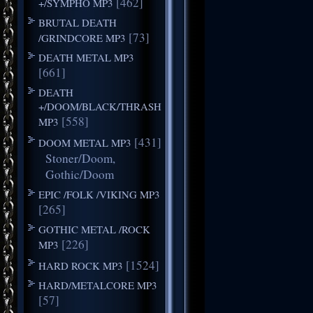
[462]
+/SYMPHO MP3
BRUTAL DEATH
[73]
/GRINDCORE MP3
DEATH METAL MP3
[661]
DEATH
+/DOOM/BLACK/THRASH
[558]
MP3
[431]
DOOM METAL MP3
Stoner/Doom,
Gothic/Doom
EPIC /FOLK /VIKING MP3
[265]
GOTHIC METAL /ROCK
[226]
MP3
[1524]
HARD ROCK MP3
HARD/METALCORE MP3
[57]