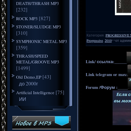
DEATH/THRASH MP3
[232]
[827]
ROCK MP3
STONER/SLUDGE MP3
[310]
Категория
:
PROGRESSIVE 
Progressive
,
2010
**
от админ
SYMPHONIC METAL MP3
[359]
THRASH/SPEED
Link/ ссылка:______
METAL/GROOVE MP3
[1499]
Link telegram or max:
[43]
Old Demo,EP
до 2000г
Forum /Форум :_____
[75]
Artificial Intelligence
ИИ