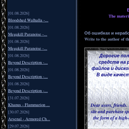
[01.08.2026]
The materia
Bloodshed Walhalla -...
[01.08.2026]
Об ошибках и нераб
Megakill Paranoise -...
Write to the author of t
[01.08.2026]
Megakill Paranoise -...
Дорогие пол
[01.08.2026]
средств на 
Beyond Description -...
файлов и диско
[01.08.2026]
В виде качес
Beyond Description -...
[01.08.2026]
Beyond Description -...
[31.07.2026]
Dear users, friends. 
Khanus - Flammarion ...
site and purchase sp
[30.07.2026]
the form of a high-
Arsenal - Armored Ch...
[29.07.2026]