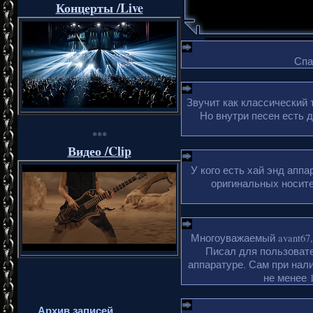
Концерты /Live
Спа
Звучит как классический 
Но внутри песен есть 
***
Видео /Clip
У кого есть хай энд апп
оригинальных носите
Многоуважаемый avant67,
Писал для пользовате
аппаратуре. Сам при нали
не менее 1
Архив записей