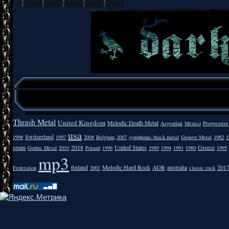
Thrash Metal
United Kingdom
Melodic Death Metal
Argentīnā
Mexico
Progressive
usa
Switzerland
1998
1997
2008
Belgium
2007
symphonic black metal
Groove Metal
1982
1
spain
2018
United States
Greece
Gothic Metal
2010
Poland
1996
1989
1994
1991
1980
1995
mp3
finland
Melodic Hard Rock
AOR
australia
201
Federation
2001
classic rock