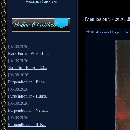
Раздел Lossless
Главная MP3
»
2019
»
Д
Mistheria - Dragon Fir
[07.08.2026]
Rare Form - When It ...
[07.08.2026]
Xandria - Eclipse 20...
[06.08.2026]
Purpendicular - Bann...
[06.08.2026]
Purpendicular - Huma...
[06.08.2026]
Purpendicular - Venu...
[06.08.2026]
Purpendicular - tHis...