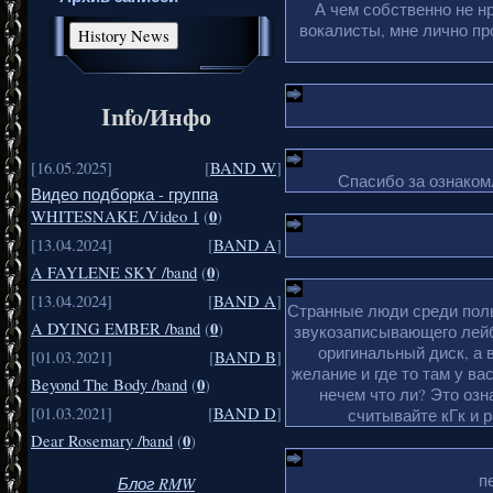
А чем собственно не н
вокалисты, мне лично пр
Info/Инфо
[16.05.2025]
[
BAND W
]
Спасибо за ознакомл
Видео подборка - группа
0
WHITESNAKE /Video 1
(
)
[13.04.2024]
[
BAND A
]
0
A FAYLENE SKY /band
(
)
[13.04.2024]
[
BAND A
]
Странные люди среди поль
0
A DYING EMBER /band
(
)
звукозаписывающего лейб
оригинальный диск, а 
[01.03.2021]
[
BAND B
]
желание и где то там у ва
0
Beyond The Body /band
(
)
нечем что ли? Это озн
[01.03.2021]
[
BAND D
]
считывайте кГк и 
0
Dear Rosemary /band
(
)
п
Блог RMW