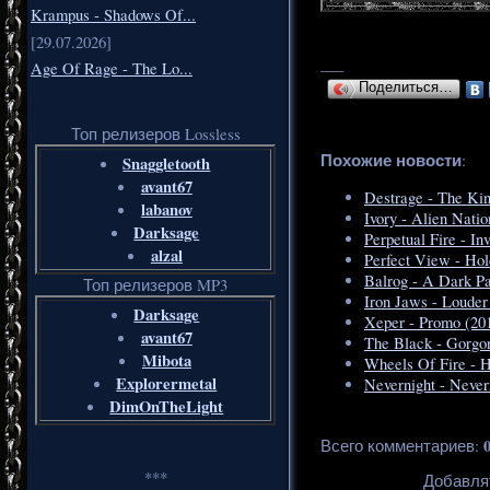
Krampus - Shadows Of...
[29.07.2026]
___
Age Of Rage - The Lo...
Поделиться…
Топ релизеров Lossless
Похожие новости
:
Snaggletooth
avant67
Destrage - The Kin
labanov
Ivory - Alien Natio
Darksage
Perpetual Fire - In
alzal
Perfect View - Ho
Balrog - A Dark P
Топ релизеров MP3
Iron Jaws - Louder
Darksage
Xeper - Promo (20
avant67
The Black - Gorgon
Mibota
Wheels Of Fire - 
Explorermetal
Nevernight - Never
DimOnTheLight
Всего комментариев
:
***
Добавля