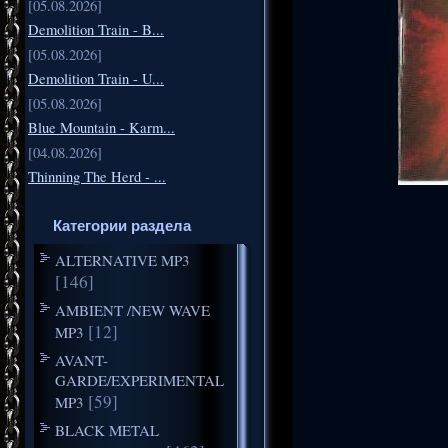
[05.08.2026]
Demolition Train - B...
[05.08.2026]
Demolition Train - U...
[05.08.2026]
Blue Mountain - Karm...
[04.08.2026]
Thinning The Herd - ...
Категории раздела
ALTERNATIVE MP3
[146]
AMBIENT /NEW WAVE
[12]
MP3
AVANT-
GARDE/EXPERIMENTAL
[59]
MP3
BLACK METAL