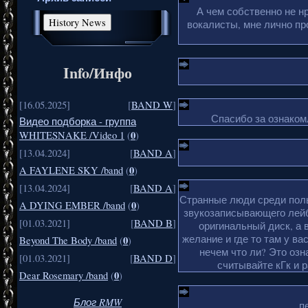
А чем собственно не н
вокалисты, мне лично пр
Info/Инфо
[16.05.2025]
[
BAND W
]
Спасибо за ознакомл
Видео подборка - группа
0
WHITESNAKE /Video 1
(
)
[13.04.2024]
[
BAND A
]
0
A FAYLENE SKY /band
(
)
[13.04.2024]
[
BAND A
]
Странные люди среди поль
0
A DYING EMBER /band
(
)
звукозаписывающего лейб
[01.03.2021]
[
BAND B
]
оригинальный диск, а 
желание и где то там у ва
0
Beyond The Body /band
(
)
нечем что ли? Это озн
[01.03.2021]
[
BAND D
]
считывайте кГк и 
0
Dear Rosemary /band
(
)
Блог RMW
п