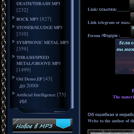
DEATH/THRASH MP3
Link/ ссылка:______
[232]
[827]
ROCK MP3
Link telegram or max:
STONER/SLUDGE MP3
[310]
Forum /Форум :_____
SYMPHONIC METAL MP3
[359]
THRASH/SPEED
METAL/GROOVE MP3
[1499]
[43]
Old Demo,EP
до 2000г
[75]
Artificial Intelligence
The materia
ИИ
Об ошибках и нераб
Write to the author of t