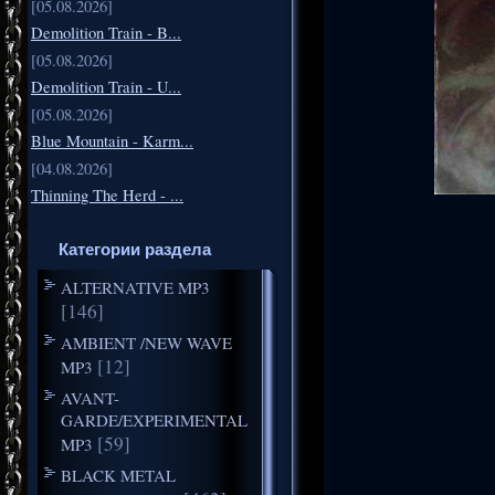
[05.08.2026]
Demolition Train - B...
[05.08.2026]
Demolition Train - U...
[05.08.2026]
Blue Mountain - Karm...
[04.08.2026]
Thinning The Herd - ...
Категории раздела
ALTERNATIVE MP3
[146]
AMBIENT /NEW WAVE
[12]
MP3
AVANT-
GARDE/EXPERIMENTAL
[59]
MP3
BLACK METAL