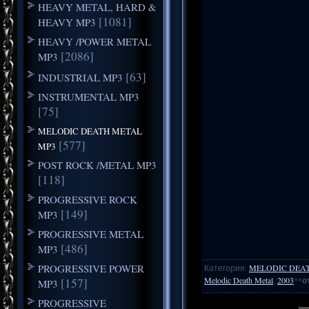
HEAVY METAL, HARD &
[1081]
HEAVY MP3
HEAVY /POWER METAL
[2086]
MP3
[63]
INDUSTRIAL MP3
INSTRUMENTAL MP3
[75]
MELODIC DEATH METAL
[577]
MP3
POST ROCK /METAL MP3
[118]
PROGRESSIVE ROCK
[149]
MP3
PROGRESSIVE METAL
[486]
MP3
PROGRESSIVE POWER
Категория
:
MELODIC DEA
Melodic Death Metal
,
2003
**
о
[157]
MP3
PROGRESSIVE