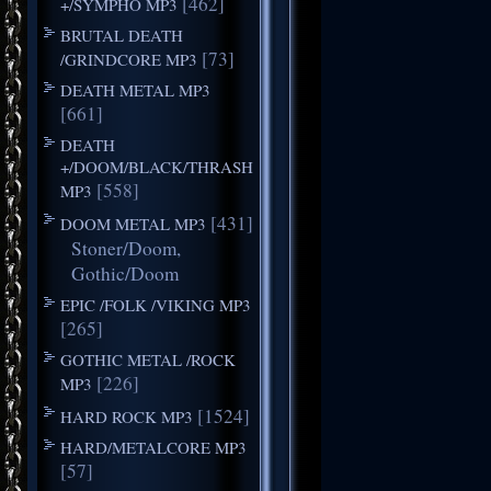
[462]
+/SYMPHO MP3
BRUTAL DEATH
[73]
/GRINDCORE MP3
DEATH METAL MP3
[661]
DEATH
+/DOOM/BLACK/THRASH
[558]
MP3
[431]
DOOM METAL MP3
Stoner/Doom,
Gothic/Doom
EPIC /FOLK /VIKING MP3
[265]
GOTHIC METAL /ROCK
[226]
MP3
[1524]
HARD ROCK MP3
HARD/METALCORE MP3
[57]