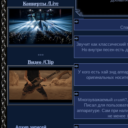
Концерты /Live
Спа
Звучит как классический 
Но внутри песен есть 
***
Видео /Clip
У кого есть хай энд апп
оригинальных носите
Многоуважаемый avant67,
Писал для пользовате
аппаратуре. Сам при нали
не менее 1
Архив записей