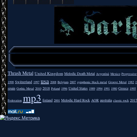
Thrash Metal
United Kingdom
Melodic Death Metal
Argentīnā
Mexico
Progressive
usa
Switzerland
1998
1997
2008
Belgium
2007
symphonic black metal
Groove Metal
1982
1
spain
2018
United States
Greece
Gothic Metal
2010
Poland
1996
1989
1994
1991
1980
1995
mp3
finland
Melodic Hard Rock
AOR
australia
201
Federation
2001
classic rock