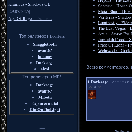
Heyoka - The Lost
Krampus - Shadows Of...
Santeria - House 
[29.07.2026]
Metal Shop - Hole 
Veriteras - Shadow
Age Of Rage - The Lo...
Luminosity - Elder
The Last Vegas - 
Arsis - Starve For
Топ релизеров Lossless
Jeremiah Freed - 
Snaggletooth
Pride Of Lions - P
avant67
Wehrwolfe - Godle
labanov
Darksage
Всего комментариев
:
alzal
Топ релизеров MP3
1
Darksage
(22.01.2014 12:0
Darksage
0
avant67
Mibota
Explorermetal
DimOnTheLight
***
Добавля