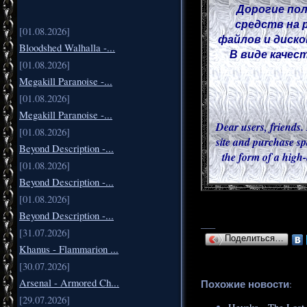
Дорогие пол
средств на 
[01.08.2026]
файлов и диско
Bloodshed Walhalla -...
В виде качес
[01.08.2026]
Megakill Paranoise -...
[01.08.2026]
Megakill Paranoise -...
Dear users, friends. 
[01.08.2026]
site and purchase sp
Beyond Description -...
the form of a high-
[01.08.2026]
Beyond Description -...
[01.08.2026]
Beyond Description -...
___
[31.07.2026]
Поделиться…
Khanus - Flammarion ...
[30.07.2026]
Arsenal - Armored Ch...
Похожие новости
:
[29.07.2026]