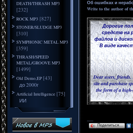
Об ошибках и нераб
DEATH/THRASH MP3
Write to the author of t
[232]
[827]
ROCK MP3
Дорогие пол
STONER/SLUDGE MP3
средств на 
[310]
файлов и диско
SYMPHONIC METAL MP3
В виде качес
[359]
THRASH/SPEED
METAL/GROOVE MP3
[1499]
Dear users, friends. 
[43]
Old Demo,EP
site and purchase sp
до 2000г
the form of a high-
[75]
Artificial Intelligence
ИИ
___
Поделиться…