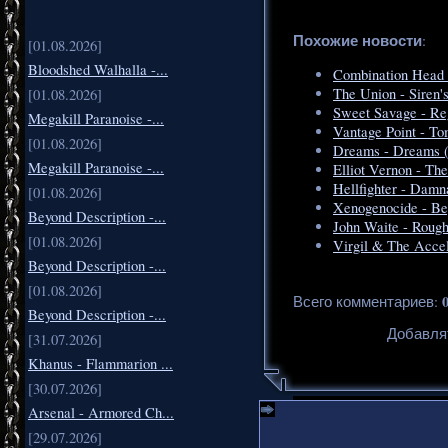
Похожие новости
:
[01.08.2026]
Bloodshed Walhalla -...
Combination Head
The Union - Siren'
[01.08.2026]
Sweet Savage - Re
Megakill Paranoise -...
Vantage Point - To
[01.08.2026]
Dreams - Dreams 
Megakill Paranoise -...
Elliot Vernon - Th
Hellfighter - Damn
[01.08.2026]
Xenogenocide - Be
Beyond Description -...
John Waite - Roug
[01.08.2026]
Virgil & The Acce
Beyond Description -...
[01.08.2026]
Всего комментариев
:
Beyond Description -...
Добавля
[31.07.2026]
Khanus - Flammarion ...
[30.07.2026]
Arsenal - Armored Ch...
[29.07.2026]