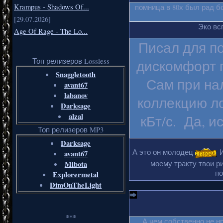
Krampus - Shadows Of...
помница в 80х был рад б
[29.07.2026]
Эко вс
Age Of Rage - The Lo...
Писал для п
Топ релизеров Lossless
дискомфорт п
Snaggletooth
Сам при на
avant67
labanov
коллекцию ло
Darksage
alzal
кБт/с. Да, и
Топ релизеров MP3
Darksage
А это он молодец
И
avant67
Mibota
моему тракту твои ри
по
Explorermetal
DimOnTheLight
***
А чем собственно не н