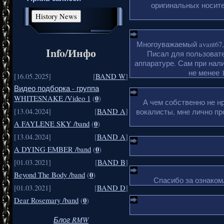
оригинальных носите
Многоуважаемый avant67,
Info/Инфо
Писал для пользовате
аппаратуре. Сам при нали
не менее 1
[16.05.2025]
[
BAND W
]
Видео подборка - группа
0
WHITESNAKE /Video 1
(
)
А чем собственно не н
[13.04.2024]
[
BAND A
]
вокалисты, мне лично пр
0
A FAYLENE SKY /band
(
)
[13.04.2024]
[
BAND A
]
0
A DYING EMBER /band
(
)
[01.03.2021]
[
BAND B
]
0
Beyond The Body /band
(
)
Спасибо за ознакомл
[01.03.2021]
[
BAND D
]
0
Dear Rosemary /band
(
)
Блог RMW