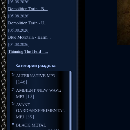
[05.08.2026]
Demolition Train - B...
[05.08.2026]
Demolition Train - U...
[05.08.2026]
Blue Mountain - Karm...
[04.08.2026]
Thinning The Herd - ...
Категории раздела
ALTERNATIVE MP3
[146]
AMBIENT /NEW WAVE
[12]
MP3
AVANT-
GARDE/EXPERIMENTAL
[59]
MP3
BLACK METAL