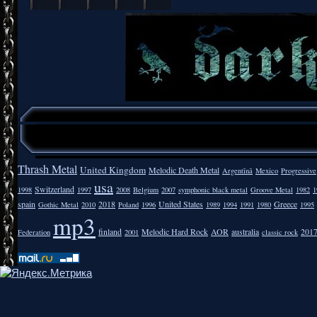
Thrash Metal
United Kingdom
Melodic Death Metal
Argentīnā
Mexico
Progressive
usa
Switzerland
1998
1997
2008
Belgium
2007
symphonic black metal
Groove Metal
1982
1
spain
2018
United States
Greece
Gothic Metal
2010
Poland
1996
1989
1994
1991
1980
1995
mp3
finland
Melodic Hard Rock
AOR
australia
201
Federation
2001
classic rock