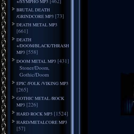
[462]
+/SYMPHO MP3
BRUTAL DEATH
[73]
/GRINDCORE MP3
DEATH METAL MP3
[661]
DEATH
+/DOOM/BLACK/THRASH
[558]
MP3
[431]
DOOM METAL MP3
Stoner/Doom,
Gothic/Doom
EPIC /FOLK /VIKING MP3
[265]
GOTHIC METAL /ROCK
[226]
MP3
[1524]
HARD ROCK MP3
HARD/METALCORE MP3
[57]