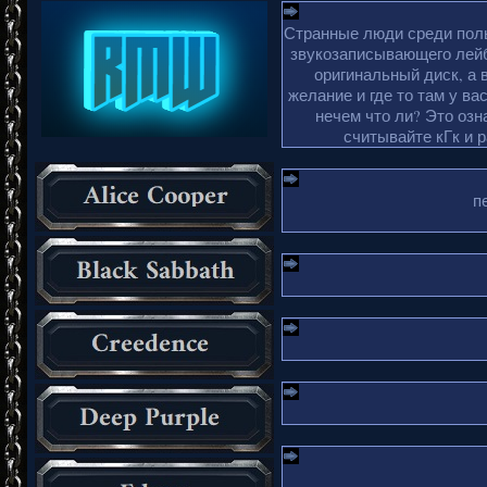
Странные люди среди поль
звукозаписывающего лейб
оригинальный диск, а 
желание и где то там у ва
нечем что ли? Это озн
считывайте кГк и 
п