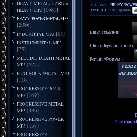
HEAVY METAL, HARD &
Категория
:
HEAVY /POWER
[1081]
HEAVY MP3
Metal
,
2011
**
от админа-
HEAVY /POWER METAL MP3
[2086]
Link/ ссылка:______
[63]
INDUSTRIAL MP3
INSTRUMENTAL MP3
Link telegram or max:
[75]
MELODIC DEATH METAL
Forum /Форум :_____
[577]
MP3
POST ROCK /METAL MP3
[118]
PROGRESSIVE ROCK
[149]
MP3
PROGRESSIVE METAL
[486]
MP3
PROGRESSIVE POWER
The materia
[157]
MP3
PROGRESSIVE