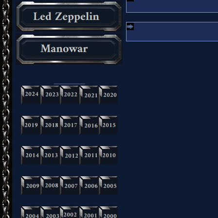
_________