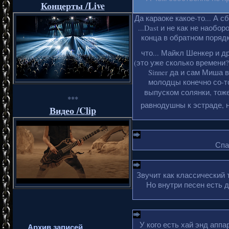
Концерты /Live
Да караоке какое-то... А с
...Dast и не как не наобо
конца в обратном порядке
что... Майкл Шенкер и д
(это уже сколько времени?
Sinner да и сам Миша 
молодцы конечно со-то
выпуском солянки, тоже
***
равнодушны к эстраде, н
Видео /Clip
Спа
Звучит как классический 
Но внутри песен есть 
У кого есть хай энд апп
Архив записей