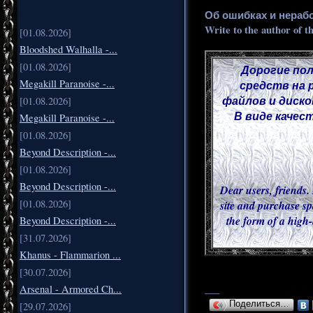
Об ошибках и нераб
Write to the author of t
[01.08.2026]
Bloodshed Walhalla -...
[01.08.2026]
Дорогие пол
Megakill Paranoise -...
средств на 
файлов и диско
[01.08.2026]
В виде качес
Megakill Paranoise -...
[01.08.2026]
Beyond Description -...
[01.08.2026]
Beyond Description -...
Dear users, friends. 
[01.08.2026]
site and purchase sp
the form of a high-
Beyond Description -...
[31.07.2026]
Khanus - Flammarion ...
[30.07.2026]
___
Arsenal - Armored Ch...
Поделиться…
[29.07.2026]