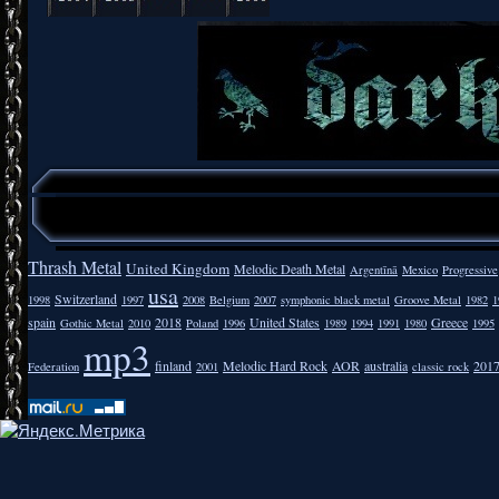
Thrash Metal
United Kingdom
Melodic Death Metal
Argentīnā
Mexico
Progressive
usa
Switzerland
1998
1997
2008
Belgium
2007
symphonic black metal
Groove Metal
1982
1
spain
2018
United States
Greece
Gothic Metal
2010
Poland
1996
1989
1994
1991
1980
1995
mp3
finland
Melodic Hard Rock
AOR
australia
201
Federation
2001
classic rock