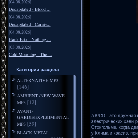
[04.08.2026]
Decapitated - Blood ...
[04.08.2026]
Decapitated - Carniv...
[04.08.2026]
Hank Erix - Nothing ...
[03.08.2026]
Cold Mourning - The ...
Категории раздела
ALTERNATIVE MP3
[146]
AMBIENT /NEW WAVE
[12]
MP3
AVANT-
AB/CD - это дружная к
GARDE/EXPERIMENTAL
электрических хэви-р
[59]
MP3
Стокгольме, когда дв
BLACK METAL
у Клима и квасив, пр