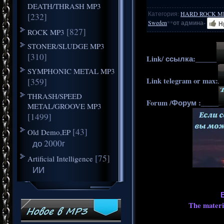
DEATH/THRASH MP3
Категория
:
HARD ROCK M
[232]
Sweden
**
от админа-
Н
[827]
ROCK MP3
STONER/SLUDGE MP3
[310]
Link/ ссылка:______
SYMPHONIC METAL MP3
Link telegram or max:
[359]
THRASH/SPEED
Forum /Форум :_____
METAL/GROOVE MP3
[1499]
[43]
Old Demo,EP
до 2000г
[75]
Artificial Intelligence
ИИ
The materia