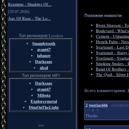
Krampus - Shadows Of...
[29.07.2026]
Похожие новости
:
Age Of Rage - The Lo...
Bjorn Stigsson - T
Boulevard - What'
Топ релизеров Lossless
Cement - Utmanin
Henrik Palm - Nerd
Snaggletooth
Svartanatt - Last 
avant67
Svartanatt - Starry
labanov
Svartanatt - Svarta
Darksage
Smoking Snakes - 
alzal
Band Of Brothers 
The Quill - Silver
Топ релизеров MP3
Darksage
avant67
Всего комментариев
:
Mibota
Explorermetal
2
vooriac666
(12.12.2025 23
DimOnTheLight
0
Thanks
***