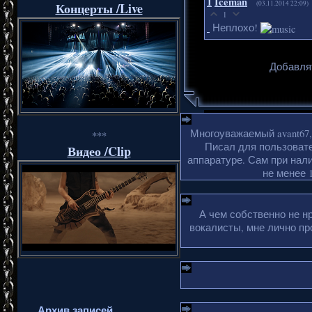
1
Iceman
(03.11.2014 22:09)
Концерты /Live
1
Неплохо!
Добавля
Многоуважаемый avant67,
***
Писал для пользовате
Видео /Clip
аппаратуре. Сам при нали
не менее 1
А чем собственно не н
вокалисты, мне лично пр
Архив записей