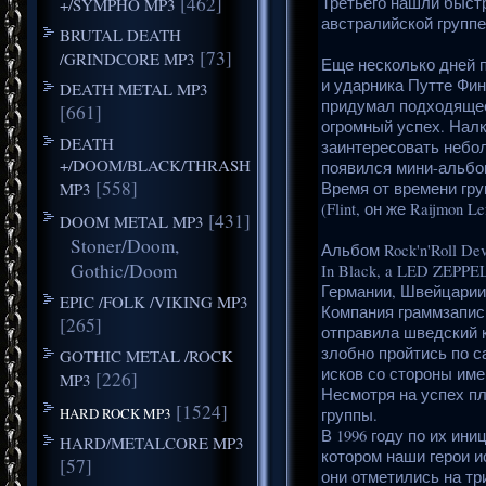
[462]
Третьего нашли быстр
+/SYMPHO MP3
австралийской группе
BRUTAL DEATH
[73]
/GRINDCORE MP3
Еще несколько дней 
и ударника Путте Фин
DEATH METAL MP3
придумал подходящее
[661]
огромный успех. Налк
DEATH
заинтересовать небол
+/DOOM/BLACK/THRASH
появился мини-альбом
[558]
MP3
Время от времени гр
(Flint, он же Raijmon Lef
[431]
DOOM METAL MP3
Stoner/Doom,
Альбом Rock'n'Roll D
Gothic/Doom
In Black, a LED ZEPPE
Германии, Швейцарии 
EPIC /FOLK /VIKING MP3
Компания граммзаписи
[265]
отправила шведский к
злобно пройтись по 
GOTHIC METAL /ROCK
исков со стороны име
[226]
MP3
Несмотря на успех пл
[1524]
HARD ROCK MP3
группы.
В 1996 году по их ин
HARD/METALCORE MP3
котором наши герои ис
[57]
они отметились на три