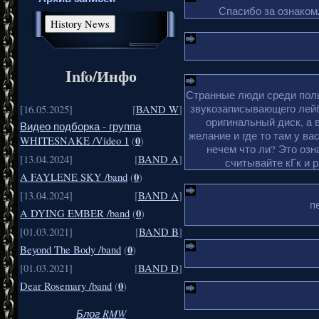
Спасибо за ознакомл
Info/Инфо
Странные люди среди поль
звукозаписывающего лейб
[16.05.2025]
[
BAND W
]
оригинальный диск, а 
Видео подборка - группа
желание и где то там у ва
0
WHITESNAKE /Video 1
(
)
нечем что ли? Это озн
[13.04.2024]
[
BAND A
]
считывайте кГк и 
0
A FAYLENE SKY /band
(
)
[13.04.2024]
[
BAND A
]
п
0
A DYING EMBER /band
(
)
[01.03.2021]
[
BAND B
]
0
Beyond The Body /band
(
)
[01.03.2021]
[
BAND D
]
0
Dear Rosemary /band
(
)
Блог RMW