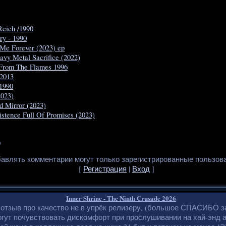
eich /1990
ry - 1990
 Me Forever (2023) ep
vy Metal Sacrifice (2022)
 From The Flames 1996
 2013
 1990
2023)
d Mirror (2023)
istence Full Of Promises (2023)
0
авлять комментарии могут только зарегистрированные пользов
[
Регистрация
|
Вход
]
Inner Shrine - The Ninth Crusade 2026
 отзыв про качество не в упрёк релизеру, (большое СПАСИБО з
гут почувствовать дискомфорт при прослушивании на хай-энд 