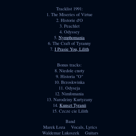
Tracklist 1991:
1. The Miseries of Virtue
2. Historie d'O
3. Peachlet
4. Odyssey
5.
Nymphomania
6. The Craft of Tyranny
7.
I Prasie You, Lilith
Bonus tracks:
8. Niedole cnoty
9. Historia "O"
10. Brzoskwinka
11. Odyseja
12. Nimfomania
13. Narodziny Kurtyzany
14.
Kunszt Tyranii
15. Czcze cie Lilith
Band
Marek Łoza Vocals, Lyrics
Waldemar Lukoszek Guitars