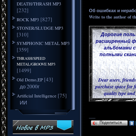
DEATH/THRASH MP3
[232]
Об ошибках и нераб
Write to the author of t
[827]
ROCK MP3
STONER/SLUDGE MP3
[310]
Дорогие поль
расширенный фу
SYMPHONIC METAL MP3
альбомами с
[359]
полными скана
THRASH/SPEED
METAL/GROOVE MP3
[1499]
[43]
Old Demo,EP
Dear users, friends
до 2000г
purchase space for f
quality type and
[75]
Artificial Intelligence
ИИ
___
Поделиться…