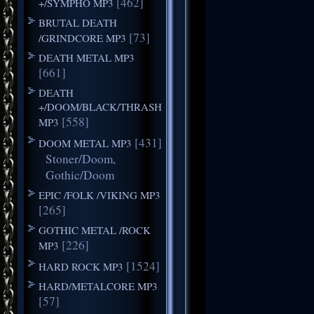
[462]
+/SYMPHO MP3
BRUTAL DEATH
[73]
/GRINDCORE MP3
DEATH METAL MP3
[661]
DEATH
+/DOOM/BLACK/THRASH
[558]
MP3
[431]
DOOM METAL MP3
Stoner/Doom,
Gothic/Doom
EPIC /FOLK /VIKING MP3
[265]
GOTHIC METAL /ROCK
[226]
MP3
[1524]
HARD ROCK MP3
HARD/METALCORE MP3
[57]