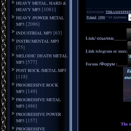
HEAVY METAL, HARD &
[1081]
HEAVY MP3
Категория
:
THRASH/SPEE
HEAVY /POWER METAL
Poland
,
1990
**
от админа-
[2086]
MP3
[63]
INDUSTRIAL MP3
Link/ ссылка:______
INSTRUMENTAL MP3
[75]
Link telegram or max:
MELODIC DEATH METAL
[577]
MP3
Forum /Форум :_____
POST ROCK /METAL MP3
[118]
PROGRESSIVE ROCK
[149]
MP3
PROGRESSIVE METAL
[486]
MP3
PROGRESSIVE POWER
[157]
MP3
The m
PROGRESSIVE