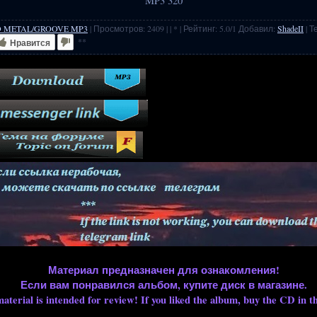
MP3 320
D METAL/GROOVE MP3
|
Просмотров
:
2409
|
| * |
Рейтинг
:
5.0
/
1
Добавил
:
ShadeII
|
Т
**
Нравится
Материал предназначен для ознакомления!
Если вам понравился альбом, купите диск в магазине.
aterial is intended for review! If you liked the album, buy the CD in th