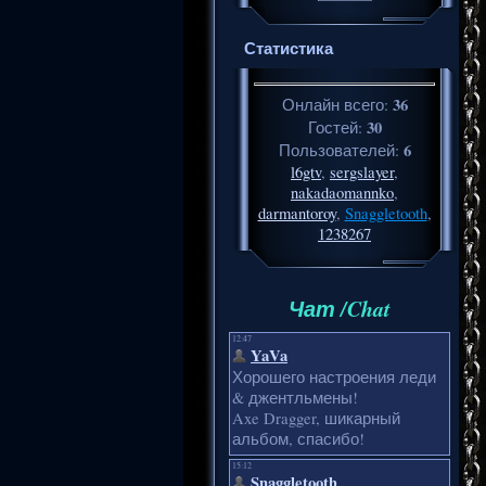
Статистика
36
Онлайн всего:
30
Гостей:
6
Пользователей:
l6gtv
,
sergslayer
,
nakadaomannko
,
darmantoroy
,
Snaggletooth
,
1238267
Чат /Chat