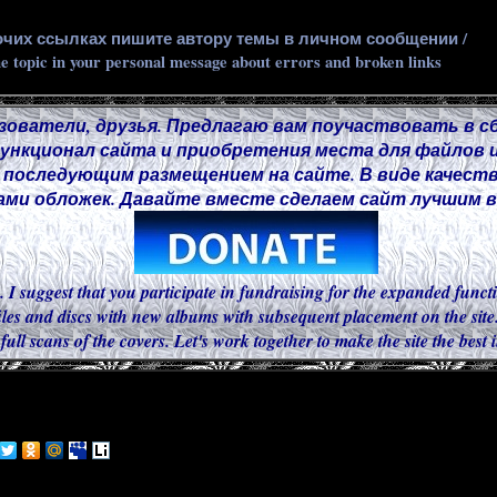
очих ссылках пишите автору темы в личном сообщении /
he topic in your personal message about errors and broken links
зователи, друзья. Предлагаю вам поучаствовать в с
нкционал сайта и приобретения места для файлов и
 последующим размещением на сайте. В виде качест
ми обложек. Давайте вместе сделаем сайт лучшим в 
. I suggest that you participate in fundraising for the expanded functi
iles and discs with new albums with subsequent placement on the site.
 full scans of the covers. Let's work together to make the site the best