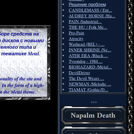
Решение проблем
CANDLEMASS / Epi...
AUDREY HORNE /Ha...
PAIN /Industrial...
THE HU / Folk Me...
Pro-Pain
боре средств на
Atrocity
 дисков с новыми
Warhead (BEL) - ...
венного типа и
INNER SHRINE /Ne...
тематике Metal.
ATER ERA /Black ...
Tysondog - 1984 ...
BIOHAZARD /Metal...
DevilDriver
onality of the site and
The Devil Wears ...
NEWMAN /Melodic ...
 In the form of a high-
TIAMAT /Gothic/D...
 in the Metal theme.
***