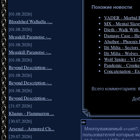
Похожие новости
:
[01.08.2026]
VADER - Morbid R
Bloodshed Walhalla -...
MX - Mental Slave
[01.08.2026]
Dieth - Walk With
Damage Case - Hea
Megakill Paranoise -...
Abathor - Phoenix
[01.08.2026]
Ilti Milta - Sectors
Megakill Paranoise -...
Ilti Milta - Wolves
Wolf Spider - VI (
[01.08.2026]
Pandemic - Crooke
Beyond Description -...
Concatenation - Ex
[01.08.2026]
Beyond Description -...
Всего комментариев
:
[01.08.2026]
Beyond Description -...
Доб
[31.07.2026]
Khanus - Flammarion ...
[30.07.2026]
Arsenal - Armored Ch...
Многоуважаемый avant67,
пользователей которые мо
[29.07.2026]