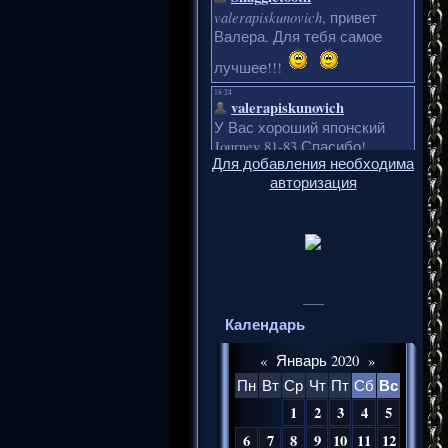
Для добавления необходима
авторизация
___
Календарь
«
Январь 2020
»
Вс
Пн
Вт
Ср
Чт
Пт
Сб
1
2
3
4
5
6
7
8
9
10
11
12