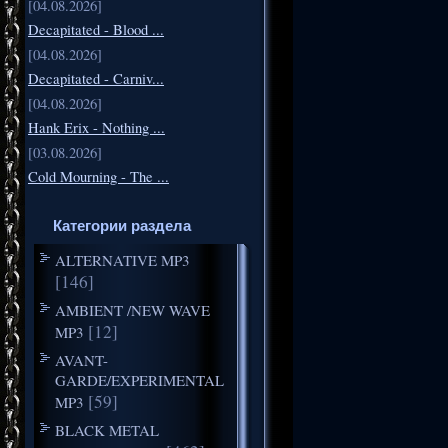
[04.08.2026]
Decapitated - Blood ...
[04.08.2026]
Decapitated - Carniv...
[04.08.2026]
Hank Erix - Nothing ...
[03.08.2026]
Cold Mourning - The ...
Категории раздела
ALTERNATIVE MP3
[146]
AMBIENT /NEW WAVE
[12]
MP3
AVANT-
GARDE/EXPERIMENTAL
[59]
MP3
BLACK METAL