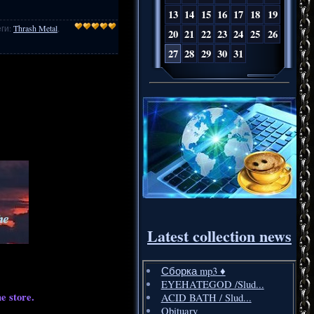
13
14
15
16
17
18
19
еги
:
Thrash Metal
,
20
21
22
23
24
25
26
27
28
29
30
31
Latest collection news
Сборка mp3 ♦️
EYEHATEGOD /Slud...
e store.
ACID BATH / Slud...
Obituary