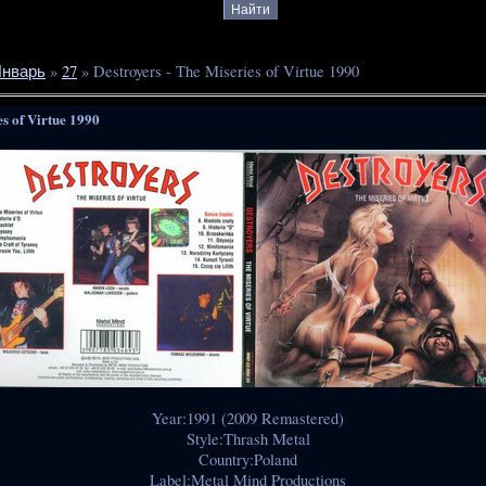
нварь
»
27
» Destroyers - The Miseries of Virtue 1990
es of Virtue 1990
Year:1991 (2009 Remastered)
Style:Thrash Metal
Country:Poland
Label:Metal Mind Productions