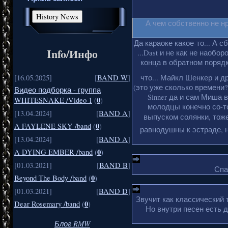
А чем собственно не н
Да караоке какое-то... А с
Info/Инфо
...Dast и не как не наобо
конца в обратном порядке
что... Майкл Шенкер и д
[16.05.2025]
[
BAND W
]
(это уже сколько времени?
Видео подборка - группа
Sinner да и сам Миша 
0
WHITESNAKE /Video 1
(
)
молодцы конечно со-то
[13.04.2024]
[
BAND A
]
выпуском солянки, тоже
0
A FAYLENE SKY /band
(
)
равнодушны к эстраде, н
[13.04.2024]
[
BAND A
]
0
A DYING EMBER /band
(
)
[01.03.2021]
[
BAND B
]
Спа
0
Beyond The Body /band
(
)
[01.03.2021]
[
BAND D
]
Звучит как классический 
0
Dear Rosemary /band
(
)
Но внутри песен есть 
Блог RMW