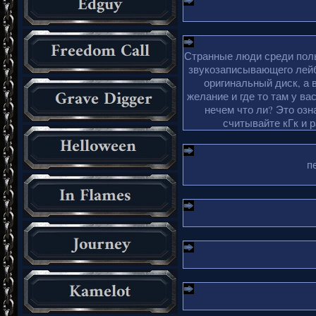
Странные люди среди поль
звукозаписывающего лейб
оригинальный диск, а 
желание и где то там у ва
нечем что ли? Это озн
считывайте кГк и 
п