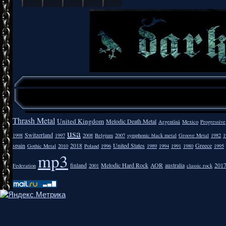
Thrash Metal
United Kingdom
Melodic Death Metal
Argentīnā
Mexico
Progressive
usa
Switzerland
1998
1997
2008
Belgium
2007
symphonic black metal
Groove Metal
1982
1
spain
2018
United States
Greece
Gothic Metal
2010
Poland
1996
1989
1994
1991
1980
1995
mp3
finland
Melodic Hard Rock
AOR
australia
201
Federation
2001
classic rock