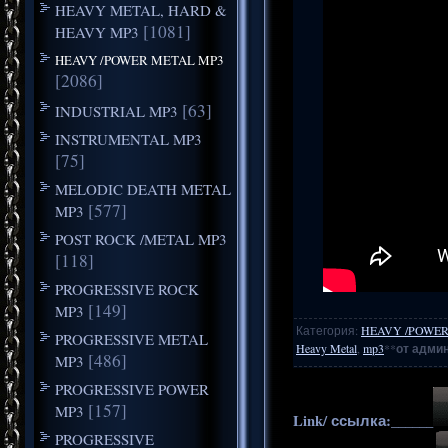
HEAVY METAL, HARD &
[1081]
HEAVY MP3
HEAVY /POWER METAL MP3
[2086]
[63]
INDUSTRIAL MP3
INSTRUMENTAL MP3
[75]
MELODIC DEATH METAL
[577]
MP3
POST ROCK /METAL MP3
[118]
PROGRESSIVE ROCK
[149]
MP3
Категория
:
HEAVY /POWER
PROGRESSIVE METAL
Heavy Metal
,
mp3
**
от админ
[486]
MP3
PROGRESSIVE POWER
[157]
MP3
Link/ ссылка:______
PROGRESSIVE