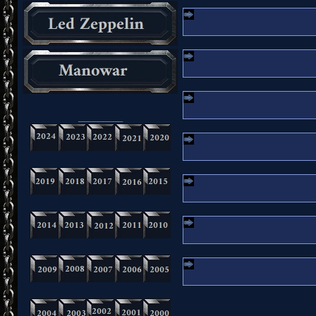
_________