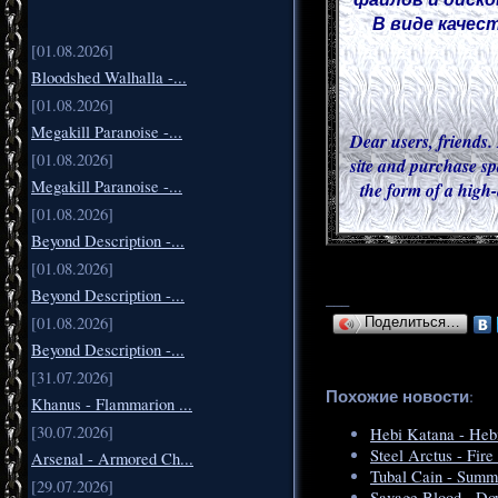
В виде качес
[01.08.2026]
Bloodshed Walhalla -...
[01.08.2026]
Megakill Paranoise -...
Dear users, friends. 
[01.08.2026]
site and purchase sp
Megakill Paranoise -...
the form of a high-
[01.08.2026]
Beyond Description -...
[01.08.2026]
Beyond Description -...
___
[01.08.2026]
Поделиться…
Beyond Description -...
[31.07.2026]
Похожие новости
:
Khanus - Flammarion ...
[30.07.2026]
Hebi Katana - Heb
Steel Arctus - Fir
Arsenal - Armored Ch...
Tubal Cain - Summ
[29.07.2026]
Savage Blood - Do