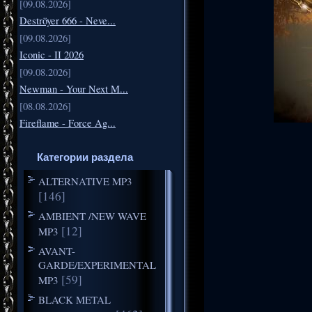
[09.08.2026]
Deströyer 666 - Neve...
[09.08.2026]
Iconic - II 2026
[09.08.2026]
Newman - Your Next M...
[08.08.2026]
Fireflame - Force Ag...
Категории раздела
ALTERNATIVE MP3
[146]
AMBIENT /NEW WAVE
[12]
MP3
AVANT-
GARDE/EXPERIMENTAL
[59]
MP3
BLACK METAL