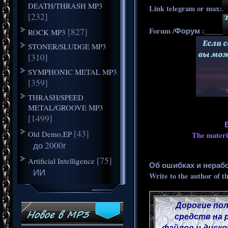
DEATH/THRASH MP3
Link telegram or max:
[232]
Forum /Форум :_____
[827]
ROCK MP3
STONER/SLUDGE MP3
[310]
SYMPHONIC METAL MP3
[359]
THRASH/SPEED
METAL/GROOVE MP3
[1499]
[43]
Old Demo,EP
The materia
до 2000г
[75]
Artificial Intelligence
Об ошибках и нераб
ИИ
Write to the author of t
Дорогие пол
средств на 
файлов и диско