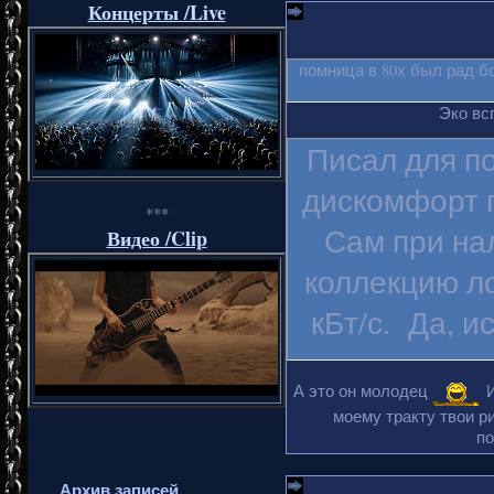
Концерты /Live
помница в 80х был рад б
Эко вс
Писал для п
дискомфорт п
***
Сам при на
Видео /Clip
коллекцию ло
кБт/с. Да, и
А это он молодец
И
моему тракту твои ри
по
Архив записей