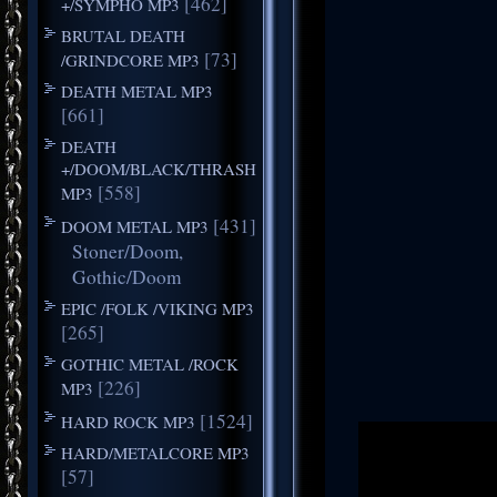
[462]
+/SYMPHO MP3
BRUTAL DEATH
[73]
/GRINDCORE MP3
DEATH METAL MP3
[661]
DEATH
+/DOOM/BLACK/THRASH
[558]
MP3
[431]
DOOM METAL MP3
Stoner/Doom,
Gothic/Doom
EPIC /FOLK /VIKING MP3
[265]
GOTHIC METAL /ROCK
[226]
MP3
[1524]
HARD ROCK MP3
HARD/METALCORE MP3
[57]