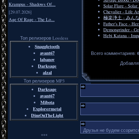
Krampus - Shadows Of...
Solar Flare - Solar
Chevalier - Life A
[29.07.2026]
極楽浄土 - みんなの
Age Of Rage - The Lo...
Father's Face - He
Demongrinder - Gr
Hebi Katana - Imp
Топ релизеров Lossless
Snaggletooth
avant67
Всего комментариев
:
labanov
Добавля
Darksage
alzal
Топ релизеров MP3
Darksage
avant67
Mibota
Explorermetal
DimOnTheLight
Друзья не будем ссорится
***