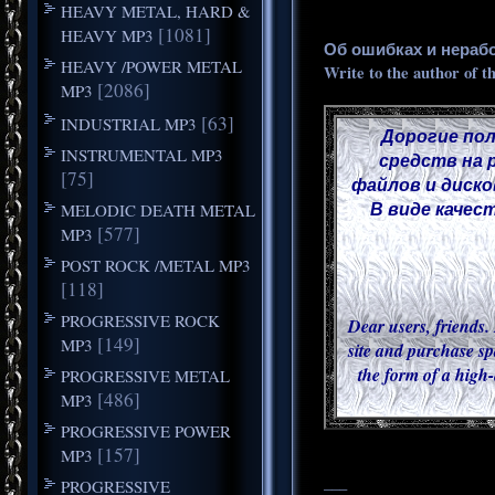
HEAVY METAL, HARD &
[1081]
HEAVY MP3
Об ошибках и нераб
HEAVY /POWER METAL
Write to the author of t
[2086]
MP3
[63]
INDUSTRIAL MP3
Дорогие пол
INSTRUMENTAL MP3
средств на 
[75]
файлов и диско
В виде качес
MELODIC DEATH METAL
[577]
MP3
POST ROCK /METAL MP3
[118]
PROGRESSIVE ROCK
Dear users, friends. 
[149]
MP3
site and purchase sp
the form of a high-
PROGRESSIVE METAL
[486]
MP3
PROGRESSIVE POWER
[157]
MP3
___
PROGRESSIVE