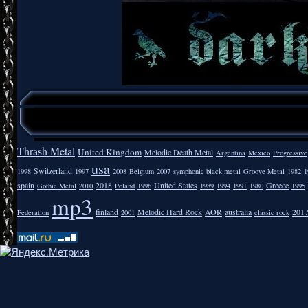
Thrash Metal
United Kingdom
Melodic Death Metal
Argentīnā
Mexico
Progressive
usa
Switzerland
1998
1997
2008
Belgium
2007
symphonic black metal
Groove Metal
1982
1
spain
2018
United States
Greece
Gothic Metal
2010
Poland
1996
1989
1994
1991
1980
1995
mp3
finland
Melodic Hard Rock
AOR
australia
201
Federation
2001
classic rock