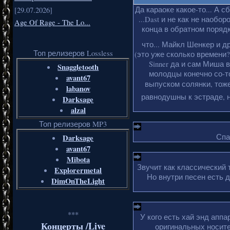
Да караоке какое-то... А с
[29.07.2026]
...Dast и не как не наобо
Age Of Rage - The Lo...
конца в обратном порядке
что... Майкл Шенкер и д
Топ релизеров Lossless
(это уже сколько времени?
Sinner да и сам Миша 
Snaggletooth
молодцы конечно со-то
avant67
выпуском солянки, тоже
labanov
равнодушны к эстраде, н
Darksage
alzal
Топ релизеров MP3
Спа
Darksage
avant67
Mibota
Звучит как классический 
Explorermetal
Но внутри песен есть 
DimOnTheLight
***
У кого есть хай энд апп
Концерты /Live
оригинальных носите