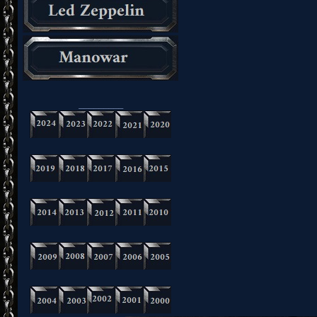
_________