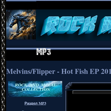
Melvins/Flipper - Hot Fish EP 20
Раздел MP3