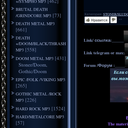
[462]
+/SYMPHO MP3
BRUTAL DEATH
Категория
:
STONER/SLUD
[73]
/GRINDCORE MP3
**
Нравится
DEATH METAL MP3
[661]
DEATH
Link/ ссылка:______
+/DOOM/BLACK/THRASH
[558]
MP3
Link telegram or max:
[431]
DOOM METAL MP3
Stoner/Doom,
Forum /Форум :_____
Gothic/Doom
EPIC /FOLK /VIKING MP3
[265]
GOTHIC METAL /ROCK
[226]
MP3
[1524]
HARD ROCK MP3
HARD/METALCORE MP3
[57]
The materia