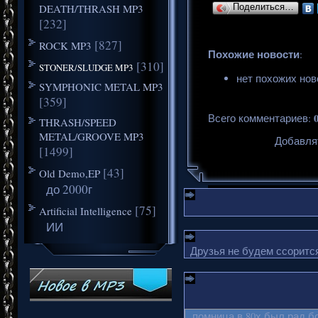
DEATH/THRASH MP3
Поделиться…
[232]
[827]
ROCK MP3
Похожие новости
:
[310]
STONER/SLUDGE MP3
нет похожих нов
SYMPHONIC METAL MP3
[359]
Всего комментариев
:
THRASH/SPEED
METAL/GROOVE MP3
Добавля
[1499]
[43]
Old Demo,EP
до 2000г
[75]
Artificial Intelligence
ИИ
Друзья не будем ссорится
помница в 80х был рад б