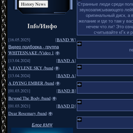
Странные люди среди поль
звукозаписывающего лейб
оригинальный диск, а 
желание и где то там у ва
Info/Инфо
нечем что ли? Это озн
считывайте кГк и 
[16.05.2025]
[
BAND W
]
Видео подборка - группа
п
0
WHITESNAKE /Video 1
(
)
[13.04.2024]
[
BAND A
]
0
A FAYLENE SKY /band
(
)
[13.04.2024]
[
BAND A
]
0
A DYING EMBER /band
(
)
[01.03.2021]
[
BAND B
]
0
Beyond The Body /band
(
)
[01.03.2021]
[
BAND D
]
0
Dear Rosemary /band
(
)
Блог RMW