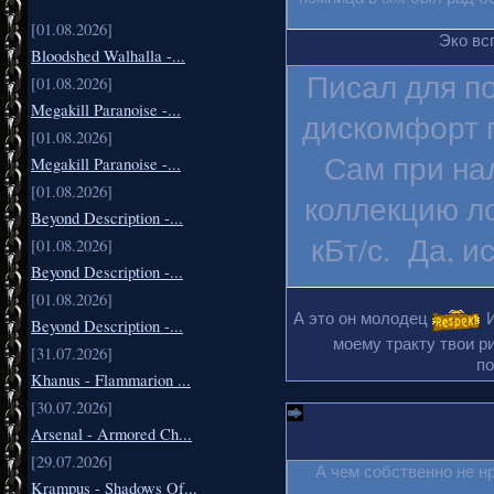
[01.08.2026]
Эко вс
Bloodshed Walhalla -...
Писал для п
[01.08.2026]
Megakill Paranoise -...
дискомфорт п
[01.08.2026]
Сам при на
Megakill Paranoise -...
[01.08.2026]
коллекцию ло
Beyond Description -...
кБт/с. Да, и
[01.08.2026]
Beyond Description -...
[01.08.2026]
А это он молодец
И
Beyond Description -...
моему тракту твои ри
[31.07.2026]
по
Khanus - Flammarion ...
[30.07.2026]
Arsenal - Armored Ch...
[29.07.2026]
А чем собственно не н
Krampus - Shadows Of...