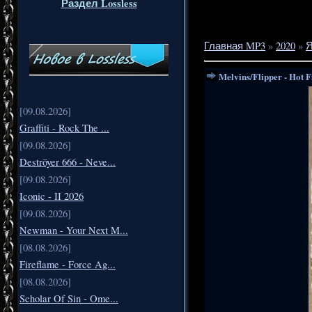
Раздел Lossless
Главная MP3
»
2020
»
Я
Melvins/Flipper - Hot 
[09.08.2026]
Graffiti - Rock The ...
[09.08.2026]
Deströyer 666 - Neve...
[09.08.2026]
Iconic - II 2026
[09.08.2026]
Newman - Your Next M...
[08.08.2026]
Fireflame - Force Ag...
[08.08.2026]
Scholar Of Sin - Ome...