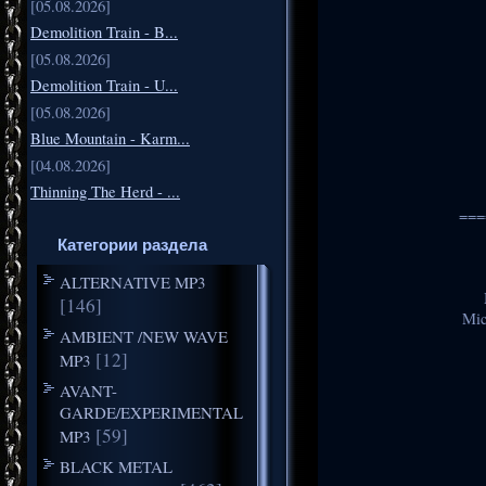
[05.08.2026]
Demolition Train - B...
[05.08.2026]
Demolition Train - U...
[05.08.2026]
Blue Mountain - Karm...
[04.08.2026]
Thinning The Herd - ...
===
Категории раздела
ALTERNATIVE MP3
[146]
Mic
AMBIENT /NEW WAVE
[12]
MP3
AVANT-
GARDE/EXPERIMENTAL
[59]
MP3
BLACK METAL