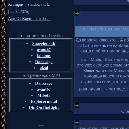
по
Krampus - Shadows Of...
[29.07.2026]
Age Of Rage - The Lo...
А чем собственно не н
Топ релизеров Lossless
Да караоке какое-то... А с
Snaggletooth
...Dast и не как не наобо
avant67
конца в обратном порядке
labanov
что... Майкл Шенкер и д
Darksage
(это уже сколько времени?
alzal
Sinner да и сам Миша 
Топ релизеров MP3
молодцы конечно со-то
выпуском солянки, тоже
Darksage
avant67
равнодушны к эстраде, н
Mibota
Explorermetal
DimOnTheLight
Спа
***
Звучит как классический 