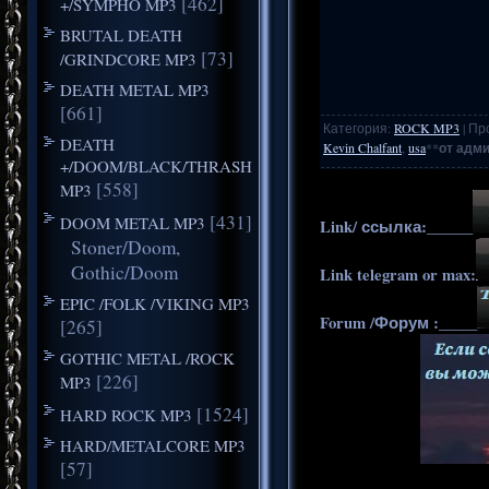
[462]
+/SYMPHO MP3
BRUTAL DEATH
[73]
/GRINDCORE MP3
DEATH METAL MP3
[661]
Категория
:
ROCK MP3
|
Пр
DEATH
Kevin Chalfant
,
usa
**
от адми
+/DOOM/BLACK/THRASH
[558]
MP3
[431]
DOOM METAL MP3
Link/ ссылка:______
Stoner/Doom,
Gothic/Doom
Link telegram or max:
EPIC /FOLK /VIKING MP3
Forum /Форум :_____
[265]
GOTHIC METAL /ROCK
[226]
MP3
[1524]
HARD ROCK MP3
HARD/METALCORE MP3
[57]