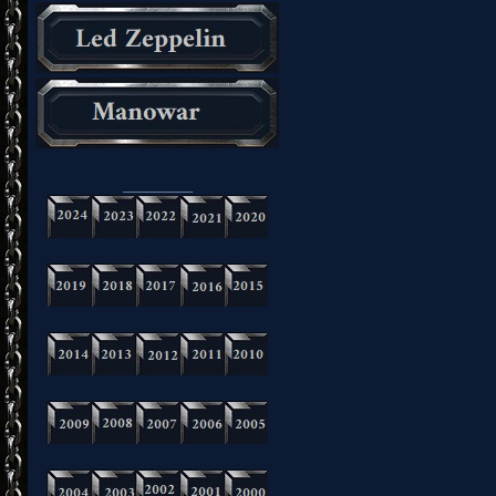
_________