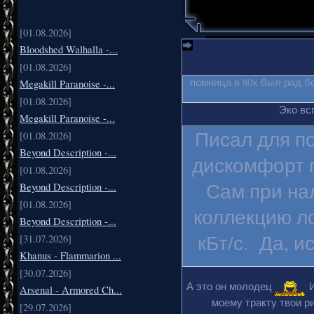
[01.08.2026]
Bloodshed Walhalla -...
[01.08.2026]
помница в 80х был рад б
Megakill Paranoise -...
[01.08.2026]
Эко вс
Megakill Paranoise -...
Писал для п
[01.08.2026]
Beyond Description -...
дискомфорт п
[01.08.2026]
Сам при на
Beyond Description -...
[01.08.2026]
коллекцию ло
Beyond Description -...
кБт/с. Да, и
[31.07.2026]
Khanus - Flammarion ...
[30.07.2026]
А это он молодец
И
Arsenal - Armored Ch...
моему тракту твои ри
[29.07.2026]