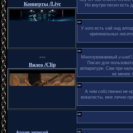
Концерты /Live
Но внутри песен есть 
У кого есть хай энд апп
оригинальных носите
Многоуважаемый avant67,
***
Писал для пользовате
Видео /Clip
аппаратуре. Сам при нали
не менее 1
А чем собственно не н
вокалисты, мне лично пр
Архив записей