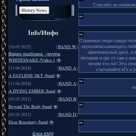
Спасибо за ознакомл
Info/Инфо
Странные люди среди поль
звукозаписывающего лейб
[16.05.2025]
[
BAND W
]
оригинальный диск, а 
Видео подборка - группа
желание и где то там у ва
0
WHITESNAKE /Video 1
(
)
нечем что ли? Это озн
[13.04.2024]
[
BAND A
]
считывайте кГк и 
0
A FAYLENE SKY /band
(
)
[13.04.2024]
[
BAND A
]
п
0
A DYING EMBER /band
(
)
[01.03.2021]
[
BAND B
]
0
Beyond The Body /band
(
)
[01.03.2021]
[
BAND D
]
0
Dear Rosemary /band
(
)
Блог RMW