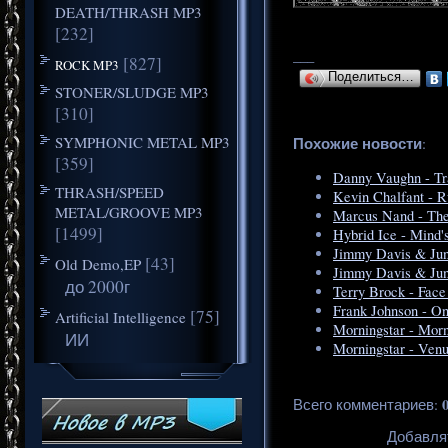
DEATH/THRASH MP3
[232]
___
[827]
ROCK MP3
Поделиться…
STONER/SLUDGE MP3
[310]
SYMPHONIC METAL MP3
Похожие новости
:
[359]
Danny Vaughn - Tr
THRASH/SPEED
Kevin Chalfant - 
METAL/GROOVE MP3
Marcus Nand - The
[1499]
Hybrid Ice - Mind'
Jimmy Davis & Jun
[43]
Old Demo,EP
Jimmy Davis & Junc
до 2000г
Terry Brock - Face
Frank Johnson - O
[75]
Artificial Intelligence
Morningstar - Morn
ИИ
Morningstar - Ven
Всего комментариев
:
Добавля