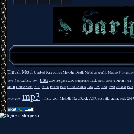
Thrash Metal
United Kingdom
Melodic Death Metal
Argentīnā
Mexico
Progressive
usa
Switzerland
1998
1997
2008
Belgium
2007
symphonic black metal
Groove Metal
1982
1
spain
2018
United States
Greece
Gothic Metal
2010
Poland
1996
1989
1994
1991
1980
1995
mp3
finland
Melodic Hard Rock
AOR
australia
201
Federation
2001
classic rock