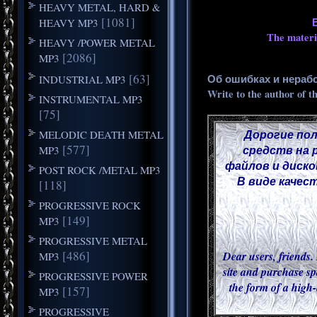
HEAVY METAL, HARD &
[1081]
HEAVY MP3
The materia
HEAVY /POWER METAL
[2086]
MP3
[63]
Об ошибках и нераб
INDUSTRIAL MP3
Write to the author of t
INSTRUMENTAL MP3
[75]
Дорогие пол
MELODIC DEATH METAL
[577]
средств на 
MP3
файлов и диско
POST ROCK /METAL MP3
В виде качес
[118]
PROGRESSIVE ROCK
[149]
MP3
PROGRESSIVE METAL
[486]
Dear users, friends. 
MP3
site and purchase sp
PROGRESSIVE POWER
the form of a high-
[157]
MP3
PROGRESSIVE