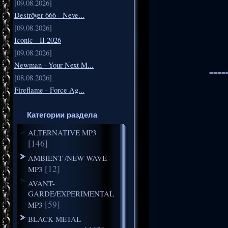
[09.08.2026]
Deströyer 666 - Neve...
[09.08.2026]
Iconic - II 2026
[09.08.2026]
Newman - Your Next M...
====
[08.08.2026]
Fireflame - Force Ag...
Категории раздела
ALTERNATIVE MP3
[146]
AMBIENT /NEW WAVE
[12]
MP3
AVANT-
GARDE/EXPERIMENTAL
[59]
MP3
BLACK METAL