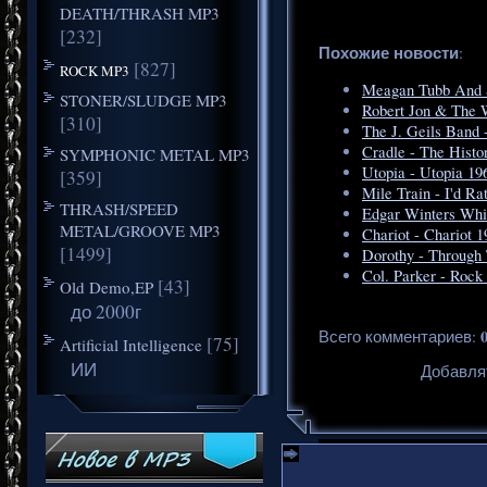
DEATH/THRASH MP3
[232]
Похожие новости
:
[827]
ROCK MP3
Meagan Tubb And S
STONER/SLUDGE MP3
Robert Jon & The W
[310]
The J. Geils Band 
Cradle - The Histo
SYMPHONIC METAL MP3
Utopia - Utopia 19
[359]
Mile Train - I'd R
THRASH/SPEED
Edgar Winters Whi
METAL/GROOVE MP3
Chariot - Chariot 1
[1499]
Dorothy - Through
Col. Parker - Rock
[43]
Old Demo,EP
до 2000г
Всего комментариев
:
[75]
Artificial Intelligence
ИИ
Добавля