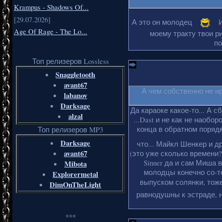
Krampus - Shadows Of...
[29.07.2026]
А это он молодец
И
Age Of Rage - The Lo...
моему тракту твои ри
по
Топ релизеров Lossless
Snaggletooth
avant67
А чем собственно не н
labanov
Darksage
Да караоке какое-то... А с
alzal
...Dast и не как не наобо
конца в обратном порядке
Топ релизеров MP3
Darksage
что... Майкл Шенкер и д
avant67
(это уже сколько времени?
Sinner да и сам Миша 
Mibota
молодцы конечно со-то
Explorermetal
выпуском солянки, тоже
DimOnTheLight
равнодушны к эстраде, н
***