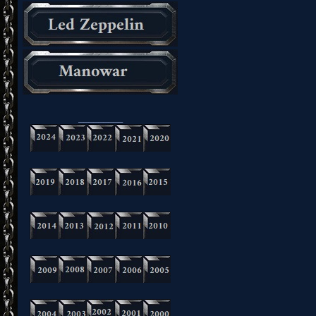
_________