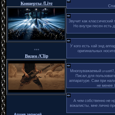
Концерты /Live
Спа
Звучит как классический 
Но внутри песен есть 
У кого есть хай энд апп
***
оригинальных носите
Видео /Clip
Многоуважаемый avant67,
Писал для пользовате
аппаратуре. Сам при нали
не менее 1
А чем собственно не н
вокалисты, мне лично пр
Архив записей