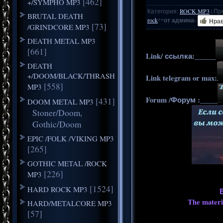
[462]
+/SYMPHO MP3
Категория
:
ROCK MP3
|
Пр
BRUTAL DEATH
rock
**
от админа-
Нра
[73]
/GRINDCORE MP3
DEATH METAL MP3
[661]
Link/ ссылка:______
DEATH
+/DOOM/BLACK/THRASH
Link telegram or max:
[558]
MP3
Forum /Форум :_____
[431]
DOOM METAL MP3
Stoner/Doom,
Gothic/Doom
EPIC /FOLK /VIKING MP3
[265]
GOTHIC METAL /ROCK
[226]
MP3
[1524]
HARD ROCK MP3
The materia
HARD/METALCORE MP3
[57]