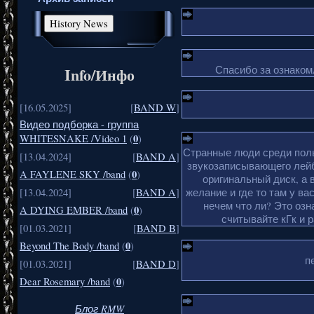
Спасибо за ознакомл
Info/Инфо
[16.05.2025]
[
BAND W
]
Видео подборка - группа
0
WHITESNAKE /Video 1
(
)
Странные люди среди поль
[13.04.2024]
[
BAND A
]
звукозаписывающего лейб
0
A FAYLENE SKY /band
(
)
оригинальный диск, а 
желание и где то там у ва
[13.04.2024]
[
BAND A
]
нечем что ли? Это озн
0
A DYING EMBER /band
(
)
считывайте кГк и 
[01.03.2021]
[
BAND B
]
0
Beyond The Body /band
(
)
п
[01.03.2021]
[
BAND D
]
0
Dear Rosemary /band
(
)
Блог RMW