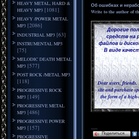
HEAVY METAL, HARD &
Об ошибках и нераб
[1081]
HEAVY MP3
Write to the author of t
HEAVY /POWER METAL
[2086]
MP3
Дорогие пол
[63]
INDUSTRIAL MP3
средств на 
файлов и диско
INSTRUMENTAL MP3
[75]
В виде качес
MELODIC DEATH METAL
[577]
MP3
POST ROCK /METAL MP3
[118]
Dear users, friends. 
site and purchase sp
PROGRESSIVE ROCK
[149]
the form of a high-
MP3
PROGRESSIVE METAL
[486]
MP3
PROGRESSIVE POWER
___
[157]
MP3
Поделиться…
PROGRESSIVE