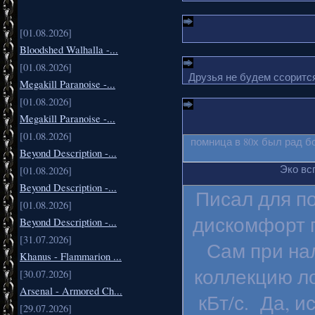
[01.08.2026]
Bloodshed Walhalla -...
[01.08.2026]
Друзья не будем ссорится
Megakill Paranoise -...
[01.08.2026]
Megakill Paranoise -...
[01.08.2026]
помница в 80х был рад б
Beyond Description -...
Эко вс
[01.08.2026]
Beyond Description -...
Писал для п
[01.08.2026]
дискомфорт п
Beyond Description -...
[31.07.2026]
Сам при на
Khanus - Flammarion ...
коллекцию ло
[30.07.2026]
Arsenal - Armored Ch...
кБт/с. Да, и
[29.07.2026]