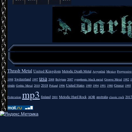
Thrash Metal
United Kingdom
Melodic Death Metal
Argentīnā
Mexico
Progressive
usa
Switzerland
1998
1997
2008
Belgium
2007
symphonic black metal
Groove Metal
1982
1
spain
2018
United States
Greece
Gothic Metal
2010
Poland
1996
1989
1994
1991
1980
1995
mp3
finland
Melodic Hard Rock
AOR
australia
201
Federation
2001
classic rock