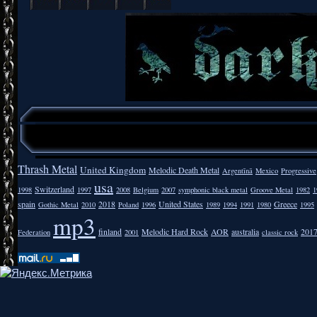
Thrash Metal
United Kingdom
Melodic Death Metal
Argentīnā
Mexico
Progressive
usa
Switzerland
1998
1997
2008
Belgium
2007
symphonic black metal
Groove Metal
1982
1
spain
2018
United States
Greece
Gothic Metal
2010
Poland
1996
1989
1994
1991
1980
1995
mp3
finland
Melodic Hard Rock
AOR
australia
201
Federation
2001
classic rock