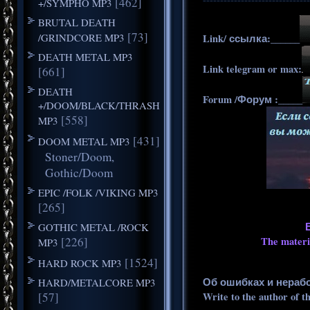
[462]
+/SYMPHO MP3
BRUTAL DEATH
[73]
/GRINDCORE MP3
Link/ ссылка:______
DEATH METAL MP3
Link telegram or max:
[661]
DEATH
Forum /Форум :_____
+/DOOM/BLACK/THRASH
[558]
MP3
[431]
DOOM METAL MP3
Stoner/Doom,
Gothic/Doom
EPIC /FOLK /VIKING MP3
[265]
GOTHIC METAL /ROCK
[226]
The materia
MP3
[1524]
HARD ROCK MP3
Об ошибках и нераб
HARD/METALCORE MP3
[57]
Write to the author of t