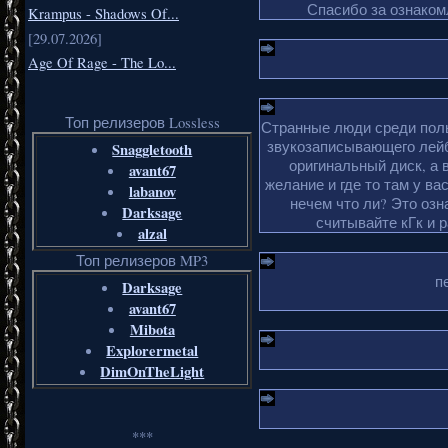
Спасибо за ознакомл
Krampus - Shadows Of...
[29.07.2026]
Age Of Rage - The Lo...
Топ релизеров Lossless
Странные люди среди поль
звукозаписывающего лейб
Snaggletooth
оригинальный диск, а 
avant67
желание и где то там у ва
labanov
нечем что ли? Это озн
Darksage
считывайте кГк и 
alzal
Топ релизеров MP3
п
Darksage
avant67
Mibota
Explorermetal
DimOnTheLight
***