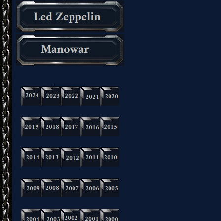
_________