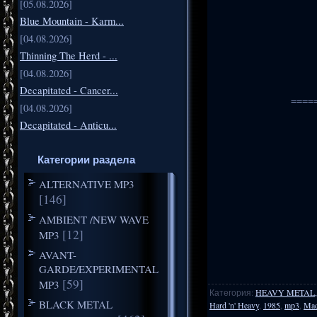
[05.08.2026]
Blue Mountain - Karm...
[04.08.2026]
Thinning The Herd - ...
[04.08.2026]
Decapitated - Cancer...
====
[04.08.2026]
Decapitated - Anticu...
Категории раздела
ALTERNATIVE MP3
[146]
AMBIENT /NEW WAVE
[12]
MP3
AVANT-
GARDE/EXPERIMENTAL
[59]
MP3
Категория
:
HEAVY METAL,
BLACK METAL
Hard 'n' Heavy
,
1985
,
mp3
,
Ma