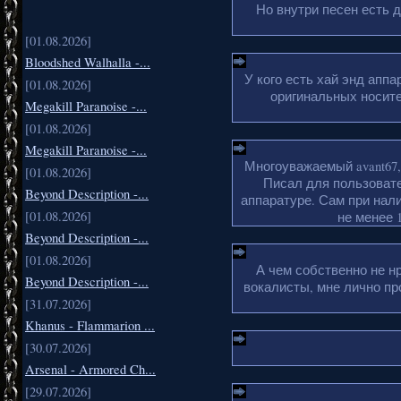
Но внутри песен есть 
[01.08.2026]
Bloodshed Walhalla -...
У кого есть хай энд апп
[01.08.2026]
оригинальных носите
Megakill Paranoise -...
[01.08.2026]
Megakill Paranoise -...
Многоуважаемый avant67,
[01.08.2026]
Писал для пользовате
Beyond Description -...
аппаратуре. Сам при нали
[01.08.2026]
не менее 1
Beyond Description -...
[01.08.2026]
А чем собственно не н
Beyond Description -...
вокалисты, мне лично пр
[31.07.2026]
Khanus - Flammarion ...
[30.07.2026]
Arsenal - Armored Ch...
[29.07.2026]