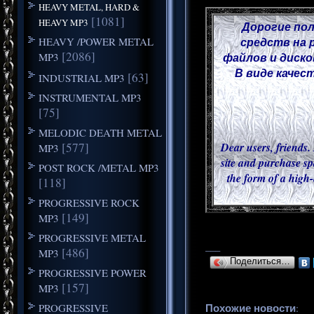
HEAVY METAL, HARD &
[1081]
HEAVY MP3
Дорогие пол
HEAVY /POWER METAL
средств на 
[2086]
MP3
файлов и диско
В виде качес
[63]
INDUSTRIAL MP3
INSTRUMENTAL MP3
[75]
MELODIC DEATH METAL
[577]
Dear users, friends. 
MP3
site and purchase sp
POST ROCK /METAL MP3
the form of a high-
[118]
PROGRESSIVE ROCK
[149]
MP3
PROGRESSIVE METAL
___
[486]
MP3
Поделиться…
PROGRESSIVE POWER
[157]
MP3
PROGRESSIVE
Похожие новости
: