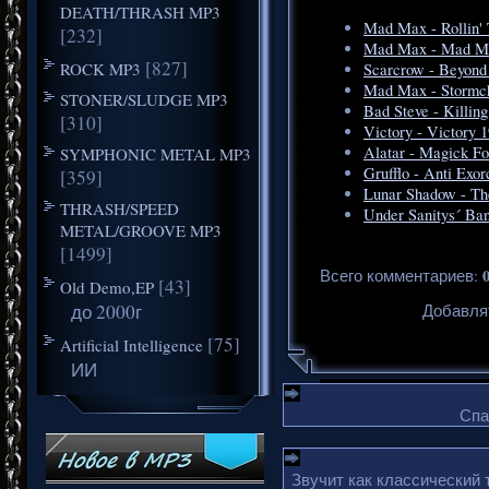
DEATH/THRASH MP3
Mad Max - Rollin' 
[232]
Mad Max - Mad Max
[827]
ROCK MP3
Scarcrow - Beyond
Mad Max - Stormch
STONER/SLUDGE MP3
Bad Steve - Killin
[310]
Victory - Victory 
Alatar - Magick For
SYMPHONIC METAL MP3
Grufflo - Anti Exor
[359]
Lunar Shadow - Th
THRASH/SPEED
Under Sanitys´ Ba
METAL/GROOVE MP3
[1499]
Всего комментариев
:
[43]
Old Demo,EP
до 2000г
Добавля
[75]
Artificial Intelligence
ИИ
Спа
Звучит как классический 