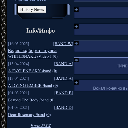
Info/Инфо
[16.05.2025]
[
BAND W
]
Видео подборка - группа
0
WHITESNAKE /Video 1
(
)
[13.04.2024]
[
BAND A
]
INNER
0
A FAYLENE SKY /band
(
)
[13.04.2024]
[
BAND A
]
0
A DYING EMBER /band
(
)
Вокал конечно в
[01.03.2021]
[
BAND B
]
0
Beyond The Body /band
(
)
[01.03.2021]
[
BAND D
]
0
Dear Rosemary /band
(
)
Блог RMW