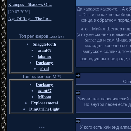
Krampus - Shadows Of...
Да караоке какое-то... А с
[29.07.2026]
...Dast и не как не наобо
Age Of Rage - The Lo...
конца в обратном порядке
что... Майкл Шенкер и д
(это уже сколько времени?
Топ релизеров Lossless
Sinner да и сам Миша 
Snaggletooth
молодцы конечно со-то
avant67
выпуском солянки, тоже
labanov
равнодушны к эстраде, н
Darksage
alzal
Топ релизеров MP3
Спа
Darksage
avant67
Mibota
Звучит как классический 
Explorermetal
Но внутри песен есть 
DimOnTheLight
У кого есть хай энд апп
***