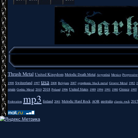
Thrash Metal
United Kingdom
Melodic Death Metal
Argentīnā
Mexico
Progressive
usa
Switzerland
1998
1997
2008
Belgium
2007
symphonic black metal
Groove Metal
1982
1
spain
2018
United States
Greece
Gothic Metal
2010
Poland
1996
1989
1994
1991
1980
1995
mp3
finland
Melodic Hard Rock
AOR
australia
201
Federation
2001
classic rock