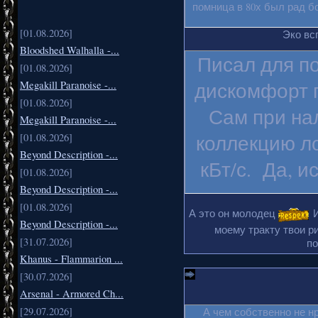
помница в 80х был рад б
[01.08.2026]
Эко вс
Bloodshed Walhalla -...
Писал для п
[01.08.2026]
дискомфорт п
Megakill Paranoise -...
[01.08.2026]
Сам при на
Megakill Paranoise -...
коллекцию ло
[01.08.2026]
Beyond Description -...
кБт/с. Да, и
[01.08.2026]
Beyond Description -...
[01.08.2026]
А это он молодец
И
Beyond Description -...
моему тракту твои ри
[31.07.2026]
по
Khanus - Flammarion ...
[30.07.2026]
Arsenal - Armored Ch...
[29.07.2026]
А чем собственно не н