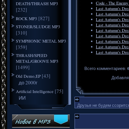
Code - The Enemy 
DEATH/THRASH MP3
Last Autumn's Dre
[232]
Last Autumn's Drea
[827]
ROCK MP3
Last Autumn's Dre
Last Autumn's Dre
STONER/SLUDGE MP3
Last Autumn's Dre
[310]
Last Autumn's Dre
SYMPHONIC METAL MP3
Last Autumn's Dre
[359]
Last Autumn's Dre
Last Autumn's Dre
THRASH/SPEED
METAL/GROOVE MP3
[1499]
Всего комментариев
:
[43]
Old Demo,EP
Добавля
до 2000г
[75]
Artificial Intelligence
ИИ
Друзья не будем ссорится