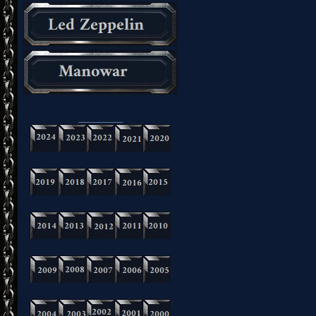
_________