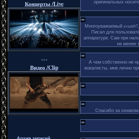
оригинальных носите
Концерты /Live
Многоуважаемый avant67,
Писал для пользовате
аппаратуре. Сам при нали
не менее 1
***
А чем собственно не н
Видео /Clip
вокалисты, мне лично пр
Спасибо за ознакомл
Архив записей