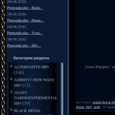
[06.08.2026]
Purpendicular - Bann...
[06.08.2026]
Purpendicular - Huma...
[06.08.2026]
Purpendicular - Venu...
[06.08.2026]
Purpendicular - tHis...
Категории раздела
ALTERNATIVE MP3
Goran Elmquist - p
[146]
AMBIENT /NEW WAVE
[12]
MP3
AVANT-
GARDE/EXPERIMENTAL
[59]
Категория
:
HARD ROCK M
MP3
Dream
,
2007
,
AOR
**
от адми
BLACK METAL