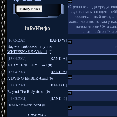
Странные люди среди поль
звукозаписывающего лейб
оригинальный диск, а 
желание и где то там у ва
Info/Инфо
нечем что ли? Это озн
считывайте кГк и 
[16.05.2025]
[
BAND W
]
Видео подборка - группа
п
0
WHITESNAKE /Video 1
(
)
[13.04.2024]
[
BAND A
]
0
A FAYLENE SKY /band
(
)
[13.04.2024]
[
BAND A
]
0
A DYING EMBER /band
(
)
[01.03.2021]
[
BAND B
]
0
Beyond The Body /band
(
)
[01.03.2021]
[
BAND D
]
0
Dear Rosemary /band
(
)
Блог RMW