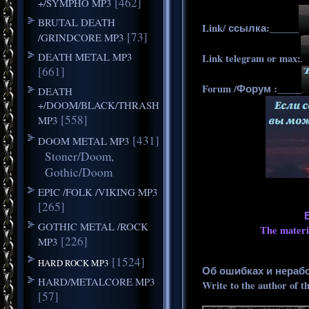
[462]
+/SYMPHO MP3
BRUTAL DEATH
Link/ ссылка:______
[73]
/GRINDCORE MP3
DEATH METAL MP3
Link telegram or max:
[661]
Forum /Форум :_____
DEATH
+/DOOM/BLACK/THRASH
[558]
MP3
[431]
DOOM METAL MP3
Stoner/Doom,
Gothic/Doom
EPIC /FOLK /VIKING MP3
[265]
GOTHIC METAL /ROCK
The materia
[226]
MP3
[1524]
HARD ROCK MP3
Об ошибках и нераб
HARD/METALCORE MP3
Write to the author of t
[57]