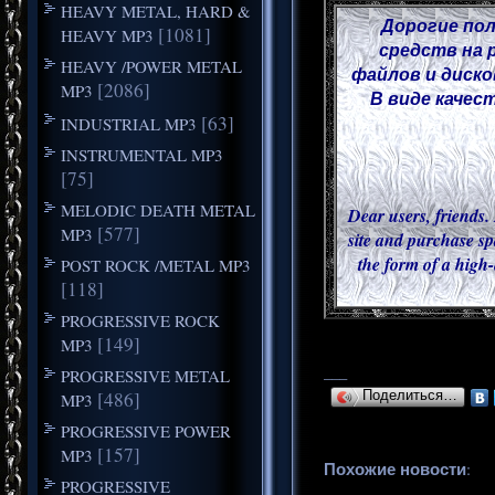
HEAVY METAL, HARD &
Дорогие пол
[1081]
HEAVY MP3
средств на 
HEAVY /POWER METAL
файлов и диско
[2086]
MP3
В виде качес
[63]
INDUSTRIAL MP3
INSTRUMENTAL MP3
[75]
MELODIC DEATH METAL
Dear users, friends. 
[577]
MP3
site and purchase sp
the form of a high-
POST ROCK /METAL MP3
[118]
PROGRESSIVE ROCK
[149]
MP3
___
PROGRESSIVE METAL
[486]
Поделиться…
MP3
PROGRESSIVE POWER
[157]
MP3
Похожие новости
:
PROGRESSIVE