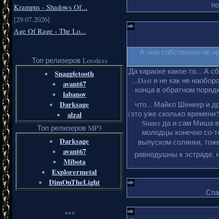
по
Krampus - Shadows Of...
[29.07.2026]
Age Of Rage - The Lo...
А чем собственно не н
Топ релизеров Lossless
Да караоке какое-то... А с
Snaggletooth
...Dast и не как не наобо
avant67
конца в обратном порядке
labanov
Darksage
что... Майкл Шенкер и д
(это уже сколько времени?
alzal
Sinner да и сам Миша 
Топ релизеров MP3
молодцы конечно со-то
Darksage
выпуском солянки, тоже
avant67
равнодушны к эстраде, н
Mibota
Explorermetal
DimOnTheLight
Спа
***