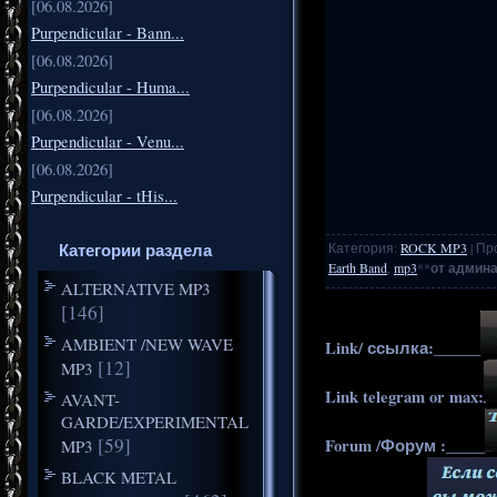
[06.08.2026]
Purpendicular - Bann...
[06.08.2026]
Purpendicular - Huma...
[06.08.2026]
Purpendicular - Venu...
[06.08.2026]
Purpendicular - tHis...
Категории раздела
Категория
:
ROCK MP3
|
Пр
Earth Band
,
mp3
**
от админа
ALTERNATIVE MP3
[146]
AMBIENT /NEW WAVE
Link/ ссылка:______
[12]
MP3
Link telegram or max:
AVANT-
GARDE/EXPERIMENTAL
[59]
Forum /Форум :_____
MP3
BLACK METAL