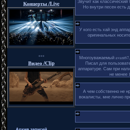
Звучит как классический 
Концерты /Live
Но внутри песен есть 
У кого есть хай энд апп
оригинальных носите
***
Многоуважаемый avant67,
Видео /Clip
Писал для пользовате
аппаратуре. Сам при нали
не менее 1
А чем собственно не н
вокалисты, мне лично пр
Архив записей