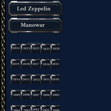
_________