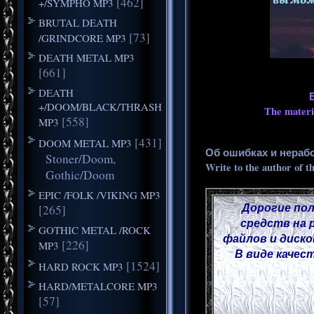
[462]
+/SYMPHO MP3
BRUTAL DEATH
[73]
/GRINDCORE MP3
DEATH METAL MP3
[661]
DEATH
+/DOOM/BLACK/THRASH
The materia
[558]
MP3
[431]
DOOM METAL MP3
Об ошибках и нераб
Stoner/Doom,
Write to the author of t
Gothic/Doom
EPIC /FOLK /VIKING MP3
Дорогие пол
[265]
средств на 
GOTHIC METAL /ROCK
файлов и диско
[226]
MP3
В виде качес
[1524]
HARD ROCK MP3
HARD/METALCORE MP3
[57]