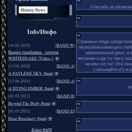
Спасибо за ознакомл
Info/Инфо
Странные люди среди поль
[16.05.2025]
[
BAND W
]
звукозаписывающего лейб
Видео подборка - группа
оригинальный диск, а 
0
желание и где то там у ва
WHITESNAKE /Video 1
(
)
нечем что ли? Это озн
[13.04.2024]
[
BAND A
]
считывайте кГк и 
0
A FAYLENE SKY /band
(
)
[13.04.2024]
[
BAND A
]
п
0
A DYING EMBER /band
(
)
[01.03.2021]
[
BAND B
]
0
Beyond The Body /band
(
)
[01.03.2021]
[
BAND D
]
0
Dear Rosemary /band
(
)
Блог RMW