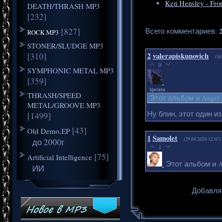
Ken Hensley - Fro
DEATH/THRASH MP3
[232]
[827]
Всего комментариев
:
ROCK MP3
STONER/SLUDGE MP3
[310]
2
valerapiskunovich
(30
0
SYMPHONIC METAL MP3
[359]
Цитата
THRASH/SPEED
Этот альбом и Angel 
METAL/GROOVE MP3
Ну блин, этот один и
[1499]
[43]
Old Demo,EP
1
Samolet
(29.04.2020 12:07)
до 2000г
1
[75]
Artificial Intelligence
Этот альбом и An
ИИ
Добавля