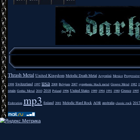
Thrash Metal
United Kingdom
Melodic Death Metal
Argentīnā
Mexico
Progressive
usa
Switzerland
1998
1997
2008
Belgium
2007
symphonic black metal
Groove Metal
1982
1
spain
2018
United States
Greece
Gothic Metal
2010
Poland
1996
1989
1994
1991
1980
1995
mp3
finland
Melodic Hard Rock
AOR
australia
201
Federation
2001
classic rock