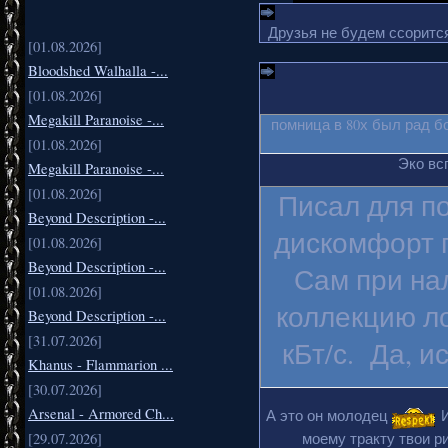
Друзья не будем ссорится
[01.08.2026]
Bloodshed Walhalla -...
[01.08.2026]
Megakill Paranoise -...
помница в 80х был рад б
[01.08.2026]
Эко вс
Megakill Paranoise -...
[01.08.2026]
Писал для п
Beyond Description -...
дискомфорт п
[01.08.2026]
Beyond Description -...
Сам при на
[01.08.2026]
коллекцию ло
Beyond Description -...
[31.07.2026]
кБт/с. Да, и
Khanus - Flammarion ...
[30.07.2026]
Arsenal - Armored Ch...
А это он молодец
И
[29.07.2026]
моему тракту твои ри