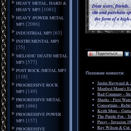
HEAVY METAL, HARD &
Dear users, friends. 
[1081]
HEAVY MP3
site and purchase sp
HEAVY /POWER METAL
the form of a high-
[2086]
MP3
[63]
INDUSTRIAL MP3
INSTRUMENTAL MP3
[75]
___
Поделиться…
MELODIC DEATH METAL
[577]
MP3
POST ROCK /METAL MP3
Похожие новости
:
[118]
Justin Hayward & J
PROGRESSIVE ROCK
Manfred Mann's Ear
[149]
MP3
Bad Company - Str
PROGRESSIVE METAL
Sharks - First Wat
[486]
Consortium - Rebir
MP3
Keith More - Guita
PROGRESSIVE POWER
The Purple Fox - T
[157]
MP3
Pussy - Invasion 1
Ray Wilson & Cut -
PROGRESSIVE