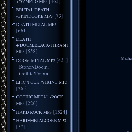
[462]
+/SYMPHO MP3
BRUTAL DEATH
[73]
/GRINDCORE MP3
DEATH METAL MP3
[661]
DEATH
====
+/DOOM/BLACK/THRASH
[558]
MP3
Michae
[431]
DOOM METAL MP3
Stoner/Doom,
Gothic/Doom
EPIC /FOLK /VIKING MP3
[265]
GOTHIC METAL /ROCK
[226]
MP3
[1524]
HARD ROCK MP3
HARD/METALCORE MP3
[57]