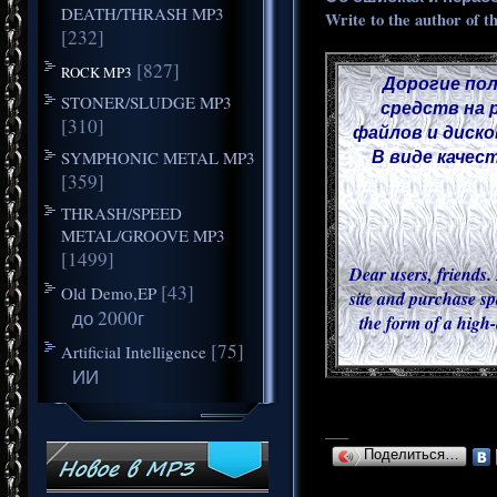
DEATH/THRASH MP3
Write to the author of t
[232]
[827]
ROCK MP3
Дорогие пол
STONER/SLUDGE MP3
средств на 
[310]
файлов и диско
В виде качес
SYMPHONIC METAL MP3
[359]
THRASH/SPEED
METAL/GROOVE MP3
[1499]
Dear users, friends. 
[43]
Old Demo,EP
site and purchase sp
до 2000г
the form of a high-
[75]
Artificial Intelligence
ИИ
___
Поделиться…