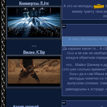
Концерты /Live
А это он молодец
И
моему тракту твои ри
по
А чем собственно не н
***
Да караоке какое-то... А с
Видео /Clip
...Dast и не как не наобо
конца в обратном порядке
что... Майкл Шенкер и д
(это уже сколько времени?
Sinner да и сам Миша 
молодцы конечно со-то
выпуском солянки, тоже
равнодушны к эстраде, н
Архив записей