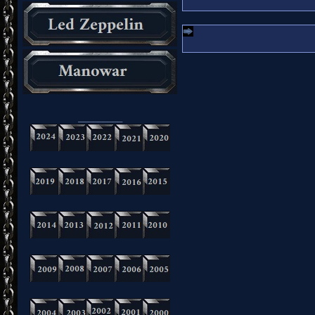
_________