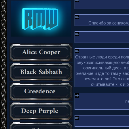
Спасибо за ознакомл
Странные люди среди поль
звукозаписывающего лейб
оригинальный диск, а 
желание и где то там у ва
нечем что ли? Это озн
считывайте кГк и 
п