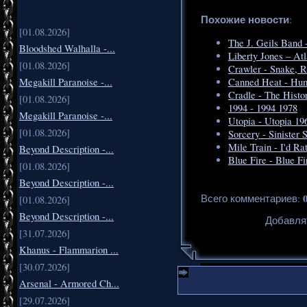
Похожие новости
:
[01.08.2026]
The J. Geils Band 
Bloodshed Walhalla -...
Liberty Jones – At
[01.08.2026]
Crawler - Snake, R
Megakill Paranoise -...
Canned Heat - Hum
Cradle - The Histo
[01.08.2026]
1994 - 1994 1978
Megakill Paranoise -...
Utopia - Utopia 19
[01.08.2026]
Sorcery - Sinister 
Mile Train - I'd R
Beyond Description -...
Blue Fire - Blue Fi
[01.08.2026]
Beyond Description -...
Всего комментариев
:
[01.08.2026]
Beyond Description -...
Добавля
[31.07.2026]
Khanus - Flammarion ...
[30.07.2026]
Arsenal - Armored Ch...
[29.07.2026]