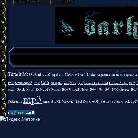
Thrash Metal
United Kingdom
Melodic Death Metal
Argentīnā
Mexico
Progressive
usa
Switzerland
1998
1997
2008
Belgium
2007
symphonic black metal
Groove Metal
1982
1
spain
2018
United States
Greece
Gothic Metal
2010
Poland
1996
1989
1994
1991
1980
1995
mp3
finland
Melodic Hard Rock
AOR
australia
201
Federation
2001
classic rock