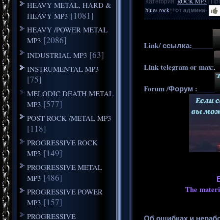
Категория
:
ROCK MP3
|
Пр
HEAVY METAL, HARD &
blues rock
**
от админа-
[1081]
HEAVY MP3
HEAVY /POWER METAL
[2086]
MP3
Link/ ссылка:______
[63]
INDUSTRIAL MP3
Link telegram or max:
INSTRUMENTAL MP3
[75]
Forum /Форум :_____
MELODIC DEATH METAL
[577]
MP3
POST ROCK /METAL MP3
[118]
PROGRESSIVE ROCK
[149]
MP3
PROGRESSIVE METAL
[486]
MP3
The materia
PROGRESSIVE POWER
[157]
MP3
PROGRESSIVE
Об ошибках и нераб