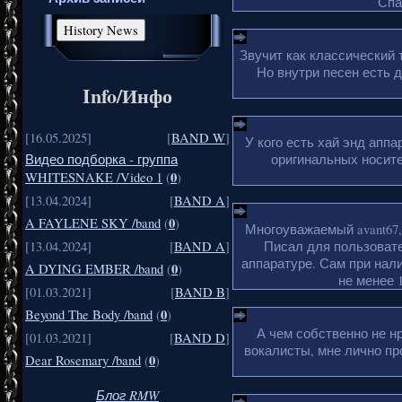
Спа
Звучит как классический 
Но внутри песен есть 
Info/Инфо
[16.05.2025]
[
BAND W
]
У кого есть хай энд апп
оригинальных носите
Видео подборка - группа
0
WHITESNAKE /Video 1
(
)
[13.04.2024]
[
BAND A
]
0
A FAYLENE SKY /band
(
)
Многоуважаемый avant67,
Писал для пользовате
[13.04.2024]
[
BAND A
]
аппаратуре. Сам при нали
0
A DYING EMBER /band
(
)
не менее 1
[01.03.2021]
[
BAND B
]
0
Beyond The Body /band
(
)
А чем собственно не н
[01.03.2021]
[
BAND D
]
вокалисты, мне лично пр
0
Dear Rosemary /band
(
)
Блог RMW