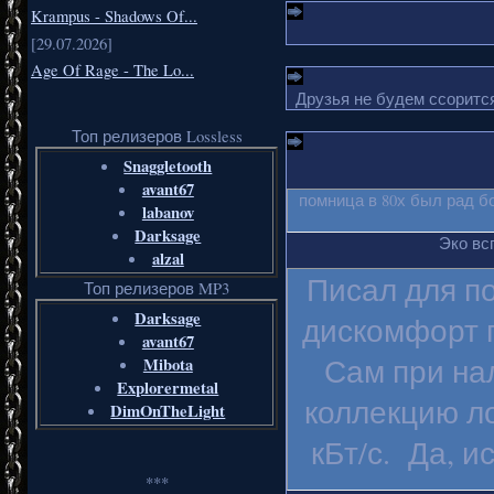
Krampus - Shadows Of...
[29.07.2026]
Age Of Rage - The Lo...
Друзья не будем ссорится
Топ релизеров Lossless
Snaggletooth
avant67
помница в 80х был рад б
labanov
Darksage
Эко вс
alzal
Писал для п
Топ релизеров MP3
Darksage
дискомфорт п
avant67
Сам при на
Mibota
Explorermetal
коллекцию ло
DimOnTheLight
кБт/с. Да, и
***