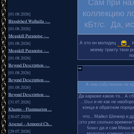
Сам при на
коллекцию ло
[01.08.2026]
Bloodshed Walhalla -...
кБт/с. Да, и
[01.08.2026]
Megakill Paranoise -...
А это он молодец
И
[01.08.2026]
моему тракту твои ри
Megakill Paranoise -...
по
[01.08.2026]
Beyond Description -...
[01.08.2026]
Beyond Description -...
А чем собственно не н
[01.08.2026]
Beyond Description -...
Да караоке какое-то... А с
...Dast и не как не наобо
[31.07.2026]
конца в обратном порядке
Khanus - Flammarion ...
что... Майкл Шенкер и д
[30.07.2026]
(это уже сколько времени?
Arsenal - Armored Ch...
Sinner да и сам Миша 
[29.07.2026]
молодцы конечно со-то