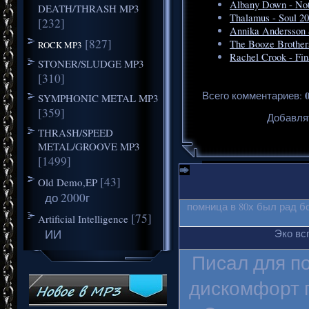
Albany Down - Not
DEATH/THRASH MP3
Thalamus - Soul 2
[232]
Annika Andersson &
[827]
The Booze Brother
ROCK MP3
Rachel Crook - Fin
STONER/SLUDGE MP3
[310]
Всего комментариев
:
SYMPHONIC METAL MP3
[359]
Добавля
THRASH/SPEED
METAL/GROOVE MP3
[1499]
[43]
Old Demo,EP
до 2000г
помница в 80х был рад б
[75]
Artificial Intelligence
ИИ
Эко вс
Писал для п
дискомфорт п