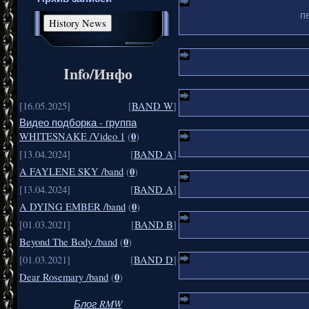
п
Info/Инфо
[16.05.2025]
[
BAND W
]
Видео подборка - группа
0
WHITESNAKE /Video 1
(
)
[13.04.2024]
[
BAND A
]
0
A FAYLENE SKY /band
(
)
[13.04.2024]
[
BAND A
]
0
A DYING EMBER /band
(
)
[01.03.2021]
[
BAND B
]
0
Beyond The Body /band
(
)
[01.03.2021]
[
BAND D
]
0
Dear Rosemary /band
(
)
Блог RMW