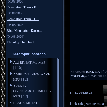
[05.08.2026]
Demolition Train - B...
[05.08.2026]
Demolition Train - U...
[05.08.2026]
Blue Mountain - Karm...
[04.08.2026]
Thinning The Herd - ...
Категории раздела
ALTERNATIVE MP3
[146]
Категория
:
ROCK MP3
|
Пр
AMBIENT /NEW WAVE
Michael Mojo Nilsson
**
от ад
[12]
MP3
AVANT-
GARDE/EXPERIMENTAL
Link/ ссылка:______
[59]
MP3
BLACK METAL
Link telegram or max: