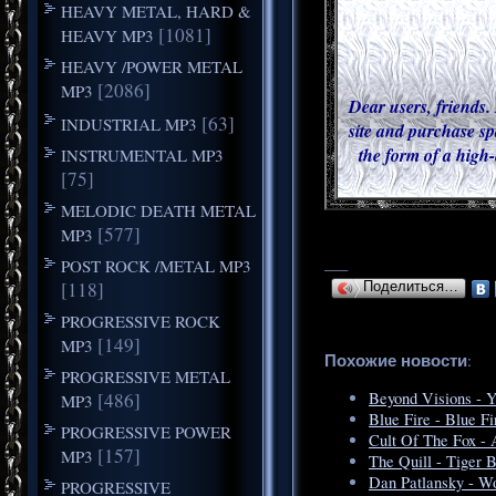
HEAVY METAL, HARD &
[1081]
HEAVY MP3
HEAVY /POWER METAL
[2086]
MP3
Dear users, friends. 
[63]
INDUSTRIAL MP3
site and purchase sp
the form of a high-
INSTRUMENTAL MP3
[75]
MELODIC DEATH METAL
[577]
MP3
___
POST ROCK /METAL MP3
[118]
Поделиться…
PROGRESSIVE ROCK
[149]
MP3
Похожие новости
:
PROGRESSIVE METAL
[486]
Beyond Visions - Y
MP3
Blue Fire - Blue Fi
PROGRESSIVE POWER
Cult Of The Fox - 
[157]
MP3
The Quill - Tiger 
Dan Patlansky - W
PROGRESSIVE