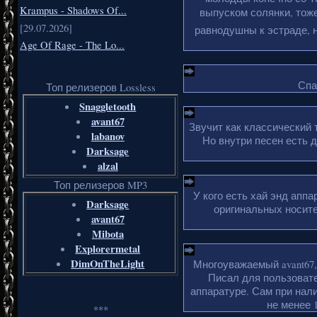
Krampus - Shadows Of...
выпуском солянки, тоже
[29.07.2026]
равнодушны к эстраде, н
Age Of Rage - The Lo...
Спа
Топ релизеров Lossless
Snaggletooth
avant67
Звучит как классический 
labanov
Но внутри песен есть 
Darksage
alzal
Топ релизеров MP3
У кого есть хай энд апп
Darksage
оригинальных носите
avant67
Mibota
Explorermetal
DimOnTheLight
Многоуважаемый avant67,
Писал для пользовате
аппаратуре. Сам при нали
не менее 1
***