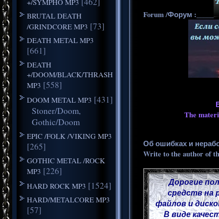
[462]
+/SYMPHO MP3
Forum /Форум :_____
BRUTAL DEATH
[73]
/GRINDCORE MP3
DEATH METAL MP3
[661]
DEATH
+/DOOM/BLACK/THRASH
[558]
MP3
[431]
DOOM METAL MP3
Stoner/Doom,
The materia
Gothic/Doom
EPIC /FOLK /VIKING MP3
Об ошибках и нераб
[265]
Write to the author of t
GOTHIC METAL /ROCK
[226]
MP3
Дорогие пол
[1524]
HARD ROCK MP3
средств на 
HARD/METALCORE MP3
файлов и диско
[57]
В виде качес