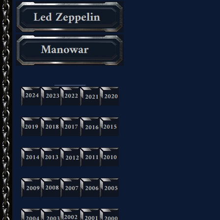
_________