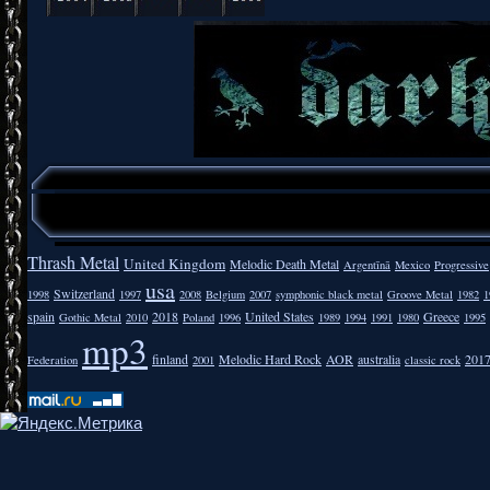
Thrash Metal
United Kingdom
Melodic Death Metal
Argentīnā
Mexico
Progressive
usa
Switzerland
1998
1997
2008
Belgium
2007
symphonic black metal
Groove Metal
1982
1
spain
2018
United States
Greece
Gothic Metal
2010
Poland
1996
1989
1994
1991
1980
1995
mp3
finland
Melodic Hard Rock
AOR
australia
201
Federation
2001
classic rock