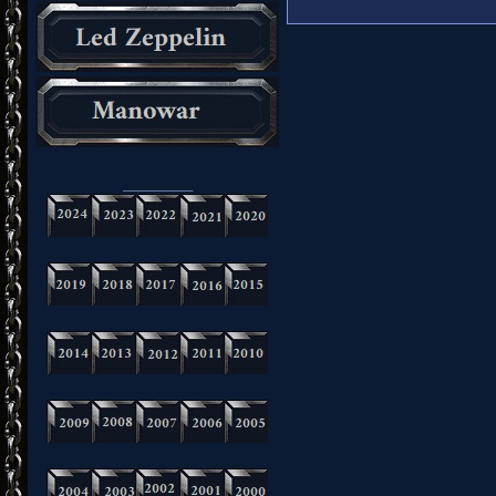
_________