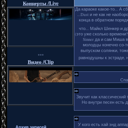
Концерты /Live
Да караоке какое-то... А с
...Dast и не как не наобо
конца в обратном порядке
что... Майкл Шенкер и д
(это уже сколько времени?
Sinner да и сам Миша 
молодцы конечно со-то
выпуском солянки, тоже
***
равнодушны к эстраде, н
Видео /Clip
Спа
Звучит как классический 
Но внутри песен есть 
У кого есть хай энд апп
Архив записей