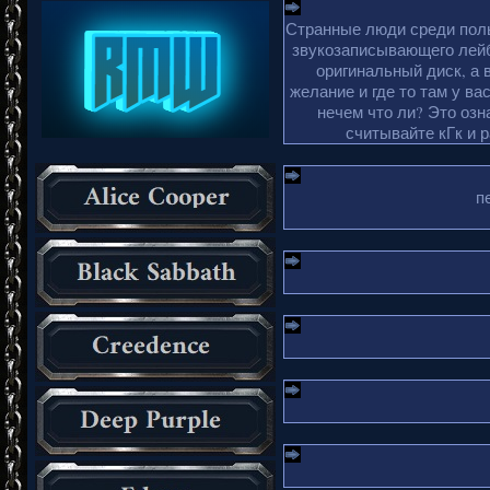
Странные люди среди поль
звукозаписывающего лейб
оригинальный диск, а 
желание и где то там у ва
нечем что ли? Это озн
считывайте кГк и 
п