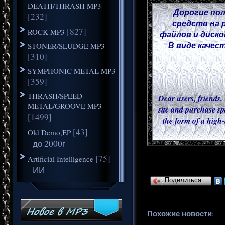
DEATH/THRASH MP3
Дорогие пол
[232]
средств на 
[827]
ROCK MP3
файлов и диско
В виде качес
STONER/SLUDGE MP3
[310]
SYMPHONIC METAL MP3
[359]
THRASH/SPEED
Dear users, friends. 
METAL/GROOVE MP3
site and purchase sp
[1499]
the form of a high-
[43]
Old Demo,EP
до 2000г
[75]
Artificial Intelligence
ИИ
___
Поделиться…
Похожие новости
: