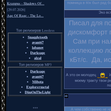
помница в 80х был рад б
Krampus - Shadows Of...
[29.07.2026]
Эко вс
Age Of Rage - The Lo...
Писал для п
дискомфорт п
Топ релизеров Lossless
Snaggletooth
Сам при на
avant67
labanov
коллекцию ло
Darksage
кБт/с. Да, и
alzal
Топ релизеров MP3
Darksage
А это он молодец
И
avant67
моему тракту твои ри
Mibota
по
Explorermetal
DimOnTheLight
***
А чем собственно не н