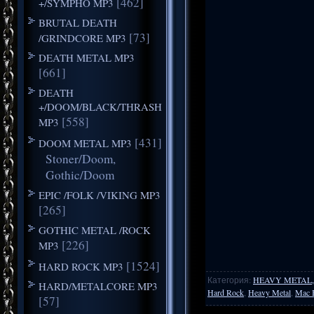
[462]
+/SYMPHO MP3
BRUTAL DEATH
[73]
/GRINDCORE MP3
DEATH METAL MP3
[661]
DEATH
+/DOOM/BLACK/THRASH
[558]
MP3
[431]
DOOM METAL MP3
Stoner/Doom,
Gothic/Doom
EPIC /FOLK /VIKING MP3
[265]
GOTHIC METAL /ROCK
[226]
MP3
[1524]
HARD ROCK MP3
Категория
:
HEAVY METAL,
HARD/METALCORE MP3
Hard Rock
,
Heavy Metal
,
Mac 
[57]