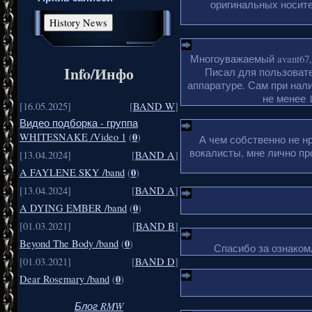
оригинальных носите
Многоуважаемый avant67,
Info/Инфо
Писал для пользовате
аппаратуре. Сам при нали
не менее 1
[16.05.2025]
[
BAND W
]
Видео подборка - группа
0
WHITESNAKE /Video 1
(
)
А чем собственно не н
вокалисты, мне лично пр
[13.04.2024]
[
BAND A
]
0
A FAYLENE SKY /band
(
)
[13.04.2024]
[
BAND A
]
0
A DYING EMBER /band
(
)
[01.03.2021]
[
BAND B
]
0
Beyond The Body /band
(
)
Спасибо за ознакомл
[01.03.2021]
[
BAND D
]
0
Dear Rosemary /band
(
)
Блог RMW