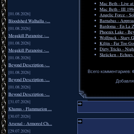
Mac Beth - Live at
Mac Beth - III 199
[01.08.2026]
Angelic Force - So
Barnabas - Approa
Bloodshed Walhalla -...
Bardoma - En La Z
[01.08.2026]
Phoenix Lake - Be
Megakill Paranoise -...
Wolfpack - Stary G
[01.08.2026]
Kiljin - Far Too G
Dirty Tricks - Nig
Megakill Paranoise -...
Skräcken - Echoes 
[01.08.2026]
Beyond Description -...
Всего комментариев
:
[01.08.2026]
Beyond Description -...
Добавля
[01.08.2026]
Beyond Description -...
[31.07.2026]
Khanus - Flammarion ...
[30.07.2026]
Arsenal - Armored Ch...
[29.07.2026]