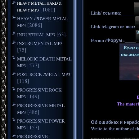
HEAVY METAL, HARD &
[1081]
HEAVY MP3
Link/ ссылка:______
HEAVY /POWER METAL
[2086]
MP3
Link telegram or max:
[63]
INDUSTRIAL MP3
Forum /Форум :_____
INSTRUMENTAL MP3
[75]
MELODIC DEATH METAL
[577]
MP3
POST ROCK /METAL MP3
[118]
PROGRESSIVE ROCK
[149]
MP3
The materia
PROGRESSIVE METAL
[486]
MP3
PROGRESSIVE POWER
Об ошибках и нераб
[157]
MP3
Write to the author of t
PROGRESSIVE