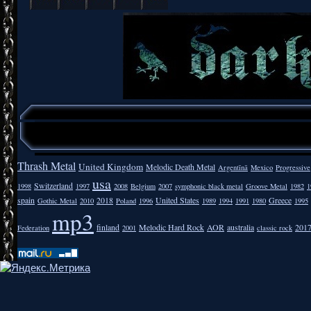
Thrash Metal
United Kingdom
Melodic Death Metal
Argentīnā
Mexico
Progressive
usa
Switzerland
1998
1997
2008
Belgium
2007
symphonic black metal
Groove Metal
1982
1
spain
2018
United States
Greece
Gothic Metal
2010
Poland
1996
1989
1994
1991
1980
1995
mp3
finland
Melodic Hard Rock
AOR
australia
201
Federation
2001
classic rock