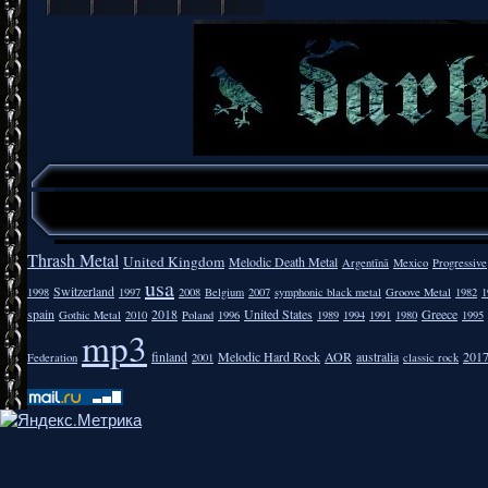
Thrash Metal
United Kingdom
Melodic Death Metal
Argentīnā
Mexico
Progressive
usa
Switzerland
1998
1997
2008
Belgium
2007
symphonic black metal
Groove Metal
1982
1
spain
2018
United States
Greece
Gothic Metal
2010
Poland
1996
1989
1994
1991
1980
1995
mp3
finland
Melodic Hard Rock
AOR
australia
201
Federation
2001
classic rock