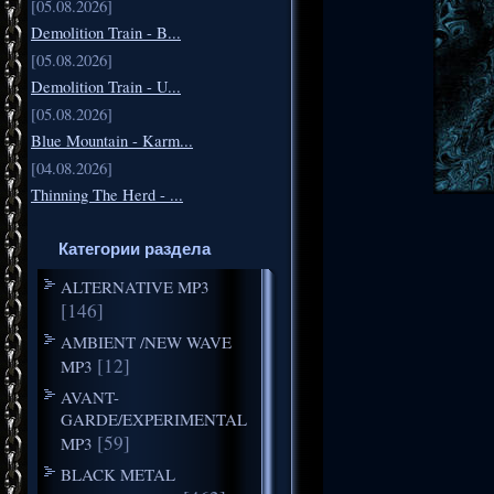
[05.08.2026]
Demolition Train - B...
[05.08.2026]
Demolition Train - U...
[05.08.2026]
Blue Mountain - Karm...
[04.08.2026]
Thinning The Herd - ...
Категории раздела
ALTERNATIVE MP3
[146]
AMBIENT /NEW WAVE
[12]
MP3
AVANT-
GARDE/EXPERIMENTAL
[59]
MP3
BLACK METAL