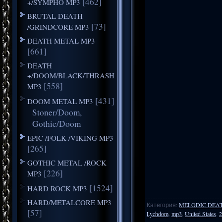
[462]
+/SYMPHO MP3
BRUTAL DEATH
[73]
/GRINDCORE MP3
DEATH METAL MP3
[661]
DEATH
+/DOOM/BLACK/THRASH
[558]
MP3
[431]
DOOM METAL MP3
Stoner/Doom,
Gothic/Doom
EPIC /FOLK /VIKING MP3
[265]
GOTHIC METAL /ROCK
[226]
MP3
[1524]
HARD ROCK MP3
HARD/METALCORE MP3
Категория
:
MELODIC DEA
[57]
Lychdom
,
mp3
,
United States
,
2