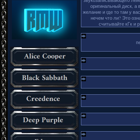
звукозаписывающего лейб
оригинальный диск, а 
желание и где то там у ва
нечем что ли? Это озн
считывайте кГк и 
п