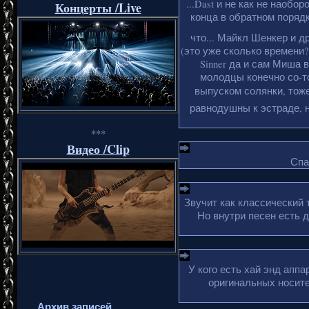
...Dast и не как не наобо
Концерты /Live
конца в обратном порядке
что... Майкл Шенкер и д
(это уже сколько времени?
Sinner да и сам Миша 
молодцы конечно со-то
выпуском солянки, тоже
равнодушны к эстраде, н
***
Видео /Clip
Спа
Звучит как классический 
Но внутри песен есть 
У кого есть хай энд апп
оригинальных носите
Архив записей