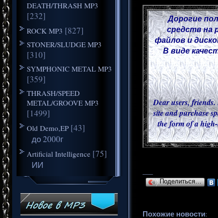
DEATH/THRASH MP3
[232]
Дорогие пол
средств на 
[827]
ROCK MP3
файлов и диско
STONER/SLUDGE MP3
В виде качес
[310]
SYMPHONIC METAL MP3
[359]
THRASH/SPEED
Dear users, friends. 
METAL/GROOVE MP3
[1499]
site and purchase sp
the form of a high-
[43]
Old Demo,EP
до 2000г
[75]
Artificial Intelligence
ИИ
___
Поделиться…
Похожие новости
: