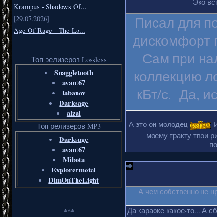
Эко вс
Krampus - Shadows Of...
Писал для п
[29.07.2026]
Age Of Rage - The Lo...
дискомфорт п
Сам при на
Топ релизеров Lossless
Snaggletooth
коллекцию ло
avant67
кБт/с. Да, и
labanov
Darksage
alzal
А это он молодец
И
Топ релизеров MP3
моему тракту твои ри
Darksage
по
avant67
Mibota
Explorermetal
DimOnTheLight
А чем собственно не н
Да караоке какое-то... А с
***