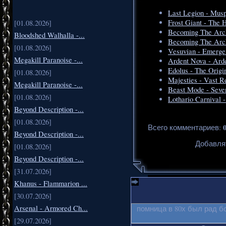
Last Legion - Mus
Frost Giant - The H
[01.08.2026]
Becoming The Arche
Bloodshed Walhalla -...
Becoming The Arch
[01.08.2026]
Vesuvian - Emerge
Megakill Paranoise -...
Ardent Nova - Ard
Edolus - The Origi
[01.08.2026]
Majesties - Vast 
Megakill Paranoise -...
Beast Mode - Seven
[01.08.2026]
Lothario Carnival 
Beyond Description -...
[01.08.2026]
Всего комментариев
:
Beyond Description -...
Добавля
[01.08.2026]
Beyond Description -...
[31.07.2026]
Khanus - Flammarion ...
[30.07.2026]
Arsenal - Armored Ch...
помница в 80х был рад б
[29.07.2026]