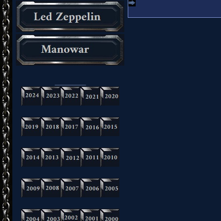
_________