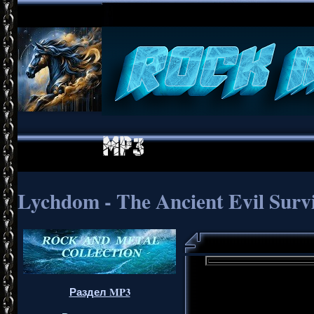
Lychdom - The Ancient Evil Survi
Раздел MP3