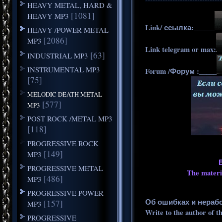
HEAVY METAL, HARD &
[1081]
HEAVY MP3
Link/ ссылка:______
HEAVY /POWER METAL
[2086]
MP3
Link telegram or max:
[63]
INDUSTRIAL MP3
INSTRUMENTAL MP3
Forum /Форум :_____
[75]
MELODIC DEATH METAL
[577]
MP3
POST ROCK /METAL MP3
[118]
PROGRESSIVE ROCK
[149]
MP3
PROGRESSIVE METAL
The materia
[486]
MP3
PROGRESSIVE POWER
Об ошибках и нераб
[157]
MP3
Write to the author of t
PROGRESSIVE