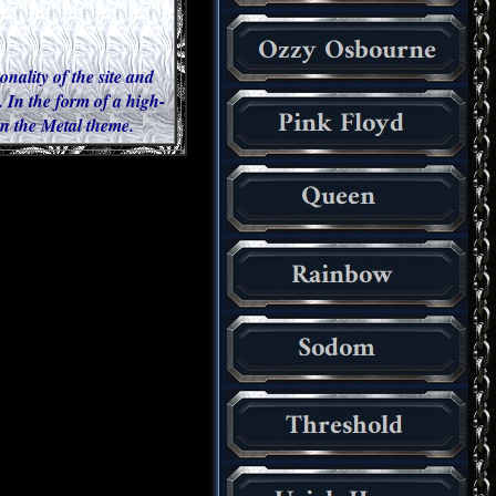
onality of the site and
 In the form of a high-
 in the Metal theme.