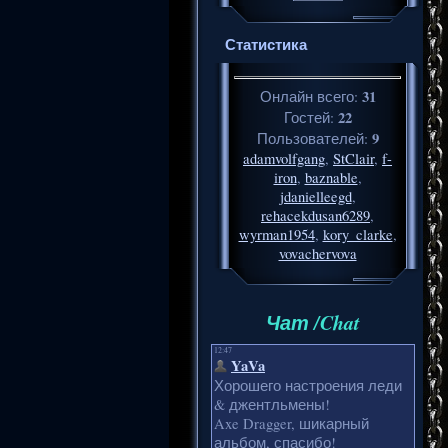
Статистика
31
Онлайн всего:
22
Гостей:
9
Пользователей:
adamvolfgang
,
StClair
,
f-
iron
,
baznable
,
jdanielleegd
,
rehacekdusan6289
,
wyrman1954
,
kory_clarke
,
vovachervova
Чат /Chat