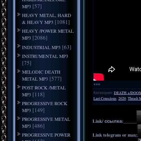
[57]
MP3
HEAVY METAL, HARD
[1081]
& HEAVY MP3
HEAVY /POWER METAL
[2086]
MP3
[63]
INDUSTRIAL MP3
INSTRUMENTAL MP3
[75]
MELODIC DEATH
[577]
METAL MP3
***
POST ROCK /METAL
Категория
:
DEATH +/DOO
[118]
MP3
Last Conscious
,
2020
,
Thrash M
PROGRESSIVE ROCK
[149]
MP3
PROGRESSIVE METAL
Link/ ссылка:______
[486]
MP3
PROGRESSIVE POWER
Link telegram or max: