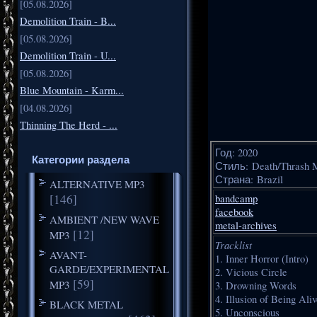
[05.08.2026]
Demolition Train - B...
[05.08.2026]
Demolition Train - U...
[05.08.2026]
Blue Mountain - Karm...
[04.08.2026]
Thinning The Herd - ...
Год: 2020
Категории раздела
Стиль: Death/Thrash 
Страна: Brazil
ALTERNATIVE MP3
[146]
bandcamp
facebook
AMBIENT /NEW WAVE
metal-archives
[12]
MP3
Tracklist
AVANT-
1. Inner Horror (Intro)
GARDE/EXPERIMENTAL
2. Vicious Circle
[59]
MP3
3. Drowning Words
4. Illusion of Being Ali
BLACK METAL
5. Unconscious