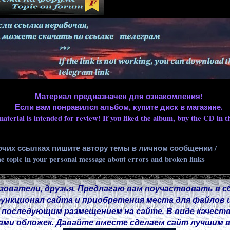
Материал предназначен для ознакомления!
Если вам понравился альбом, купите диск в магазине.
aterial is intended for review! If you liked the album, buy the CD in th
очих ссылках пишите автору темы в личном сообщении /
he topic in your personal message about errors and broken links
зователи, друзья. Предлагаю вам поучаствовать в с
нкционал сайта и приобретения места для файлов и
 последующим размещением на сайте. В виде качест
ми обложек. Давайте вместе сделаем сайт лучшим в 