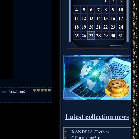
1
2
3
4
5
6
7
8
9
10
11
12
13
14
15
16
17
18
19
20
21
22
23
24
25
26
27
28
29
30
31
Теги
:
brazil
,
mp3
,
Latest collection news
XANDRIA /Gothic/...
Сборка mp3 ♦️