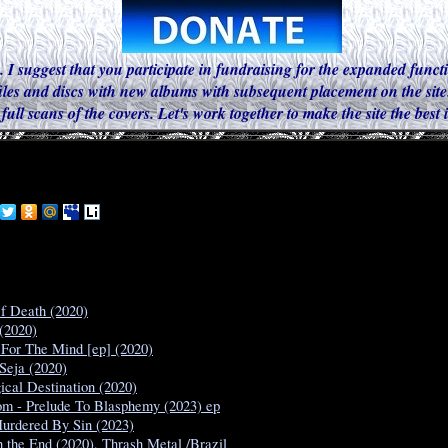
. I suggest that you participate in fundraising for the expanded functi
iles and discs with new albums with subsequent placement on the site.
 full scans of the covers. Let's work together to make the site the best
f Death (2020)
 (2020)
 For The Mind [ep] (2020)
Seja (2020)
ical Destination (2020)
m - Prelude To Blasphemy (2023) ep
Murdered By Sin (2023)
h the End (2020), Thrash Metal /Brazil