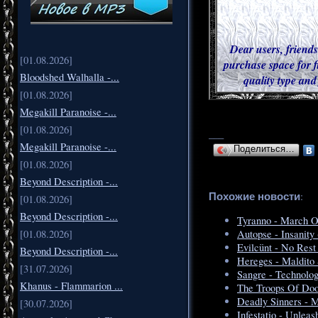
Dear users, friends
[01.08.2026]
purchase space for f
Bloodshed Walhalla -...
quality type and
[01.08.2026]
Megakill Paranoise -...
[01.08.2026]
___
Megakill Paranoise -...
Поделиться…
[01.08.2026]
Beyond Description -...
Похожие новости
:
[01.08.2026]
Beyond Description -...
Tyranno - March O
[01.08.2026]
Autopse - Insanity
Evilcünt - No Rest
Beyond Description -...
Hereges - Maldito 
[31.07.2026]
Sangre - Technolog
Khanus - Flammarion ...
The Troops Of Doo
Deadly Sinners - 
[30.07.2026]
Infestatio - Unleas