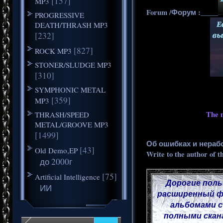
[157]
MP3
Forum /Форум :_____
PROGRESSIVE
DEATH/THRASH MP3
[232]
[827]
ROCK MP3
STONER/SLUDGE MP3
[310]
SYMPHONIC METAL
[359]
MP3
The m
THRASH/SPEED
METAL/GROOVE MP3
[1499]
Об ошибках и нераб
[43]
Old Demo,EP
Write to the author of t
до 2000г
[75]
Artificial Intelligence
Дорогие поль
ИИ
расширенный фу
альбомами с
полными скана