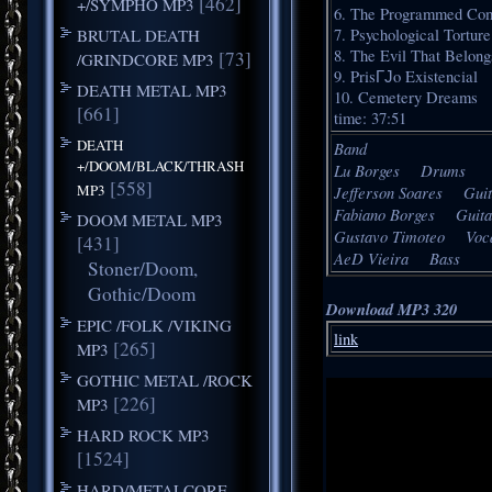
[462]
+/SYMPHO MP3
6. The Programmed Co
BRUTAL DEATH
7. Psychological Torture
8. The Evil That Belon
[73]
/GRINDCORE MP3
9. PrisГЈo Existencial
DEATH METAL MP3
10. Cemetery Dreams
[661]
time: 37:51
DEATH
Band
+/DOOM/BLACK/THRASH
Lu Borges Drums
[558]
MP3
Jefferson Soares Guit
Fabiano Borges Guita
DOOM METAL MP3
Gustavo Timoteo Voc
[431]
AeD Vieira Bass
Stoner/Doom,
Gothic/Doom
Download MP3 320
EPIC /FOLK /VIKING
link
[265]
MP3
GOTHIC METAL /ROCK
[226]
MP3
HARD ROCK MP3
[1524]
HARD/METALCORE