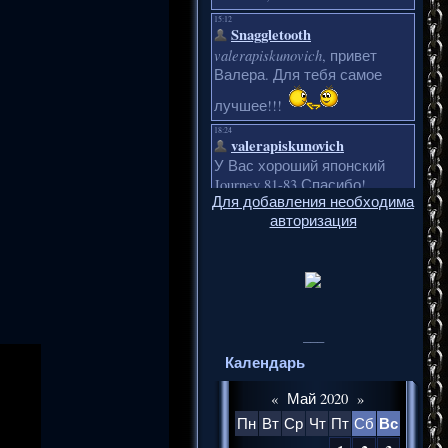
Для добавления необходима
авторизация
___
Календарь
«
Май 2020
»
Вс
Пн
Вт
Ср
Чт
Пт
Сб