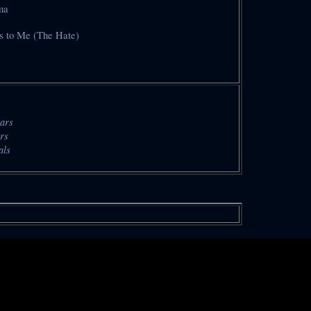
ma
gs to Me (The Hate)
ars
rs
als