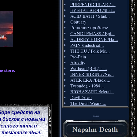
PURPENDICULAR / ...
EYEHATEGOD /Slud...
ACID BATH / Slud...
Obituary
Решение проблем
CANDLEMASS / Epi...
AUDREY HORNE /Ha...
PAIN /Industrial...
THE HU / Folk Me...
Pro-Pain
Atrocity
Warhead (BEL) - ...
e store.
INNER SHRINE /Ne...
ATER ERA /Black ...
Tysondog - 1984 ...
BIOHAZARD /Metal...
DevilDriver
The Devil Wears ...
боре средств на
***
 дисков с новыми
венного типа и
тематике Metal.