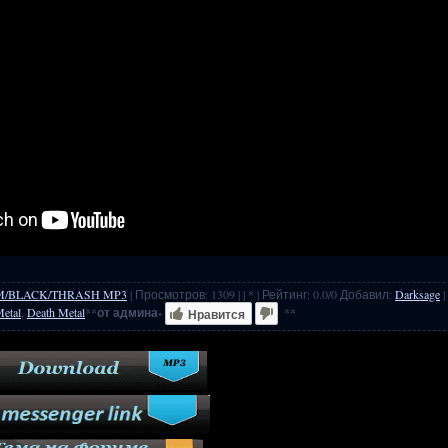
M/BLACK/THRASH MP3
|
Просмотров
:
1309
|
| * |
Рейтинг
:
0.0
/
0
Добавил
:
Darksage
|
etal
,
Death Metal
**
от админа-
**
Нравится