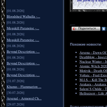
[01.08.2026]
Bloodshed Walhalla -...
[01.08.2026]
___
Megakill Paranoise -...
Поделиться…
[01.08.2026]
Megakill Paranoise -...
Похожие новости
:
[01.08.2026]
Beyond Description -...
Arsena - Dawn Of 
Deathblow - Insect 
[01.08.2026]
Nuclear Winter - 
Beyond Description -...
Atomic Witch 2020
[01.08.2026]
Motivik - Death O
Beyond Description -...
Voltaic - Frail Exi
M.I.S. - Kill The 
[31.07.2026]
Arakara - Arakara 
Khanus - Flammarion ...
Salem’S Childe - T
[30.07.2026]
Hellraizerr - Life 
Arsenal - Armored Ch...
[29.07.2026]
Всего комментариев
: