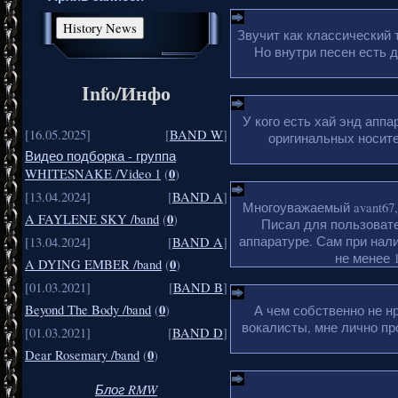
Звучит как классический 
Но внутри песен есть 
Info/Инфо
У кого есть хай энд апп
[16.05.2025]
[
BAND W
]
оригинальных носите
Видео подборка - группа
0
WHITESNAKE /Video 1
(
)
[13.04.2024]
[
BAND A
]
Многоуважаемый avant67,
0
A FAYLENE SKY /band
(
)
Писал для пользовате
аппаратуре. Сам при нали
[13.04.2024]
[
BAND A
]
не менее 1
0
A DYING EMBER /band
(
)
[01.03.2021]
[
BAND B
]
0
Beyond The Body /band
(
)
А чем собственно не н
вокалисты, мне лично пр
[01.03.2021]
[
BAND D
]
0
Dear Rosemary /band
(
)
Блог RMW