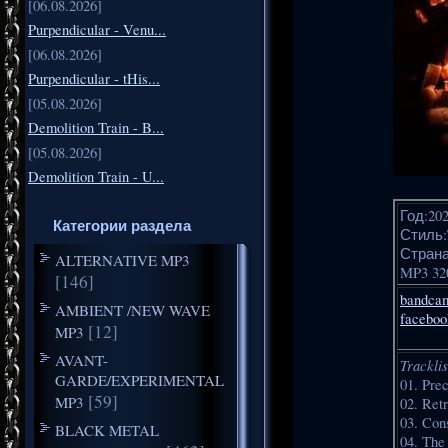
[06.08.2026]
Purpendicular - Venu...
[06.08.2026]
Purpendicular - tHis...
[05.08.2026]
Demolition Train - B...
[05.08.2026]
Demolition Train - U...
Год:20
Категории раздела
Стиль:
Страна:
ALTERNATIVE MP3
MP3 32
[146]
bandca
AMBIENT /NEW WAVE
faceboo
[12]
MP3
AVANT-
Tracklis
GARDE/EXPERIMENTAL
01. Prec
[59]
MP3
02. Retr
03. Con
BLACK METAL
04. The