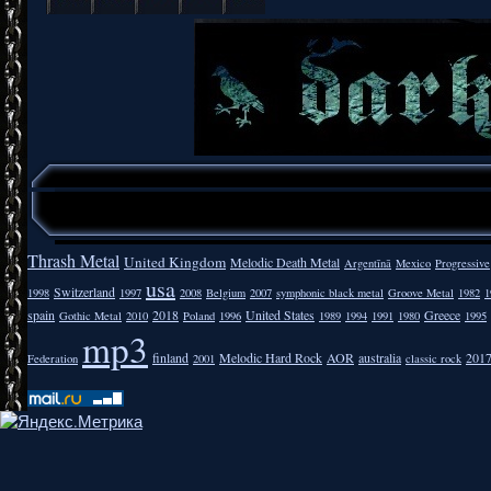
Thrash Metal
United Kingdom
Melodic Death Metal
Argentīnā
Mexico
Progressive
usa
Switzerland
1998
1997
2008
Belgium
2007
symphonic black metal
Groove Metal
1982
1
spain
2018
United States
Greece
Gothic Metal
2010
Poland
1996
1989
1994
1991
1980
1995
mp3
finland
Melodic Hard Rock
AOR
australia
201
Federation
2001
classic rock