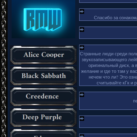
Спасибо за ознакомл
Странные люди среди поль
звукозаписывающего лейб
оригинальный диск, а 
желание и где то там у ва
нечем что ли? Это озн
считывайте кГк и 
п