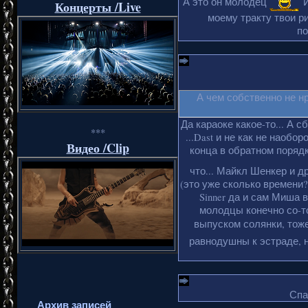
А это он молодец
И
Концерты /Live
моему тракту твои ри
по
А чем собственно не н
Да караоке какое-то... А с
***
...Dast и не как не наобо
Видео /Clip
конца в обратном порядке
что... Майкл Шенкер и д
(это уже сколько времени?
Sinner да и сам Миша 
молодцы конечно со-то
выпуском солянки, тоже
равнодушны к эстраде, н
Спа
Архив записей