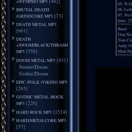
[462]
+/SYMPHO MP3
05. N.O
BRUTAL DEATH
06. Lett
07. No 
[73]
/GRINDCORE MP3
time: 27
DEATH METAL MP3
Band
[661]
Dan Ne
DEATH
Tom Cr
+/DOOM/BLACK/THRASH
Andy Ol
[558]
MP3
Matt Ha
[431]
DOOM METAL MP3
Stoner/Doom,
Gothic/Doom
EPIC /FOLK /VIKING MP3
[265]
GOTHIC METAL /ROCK
[226]
MP3
[1524]
HARD ROCK MP3
HARD/METALCORE MP3
[57]