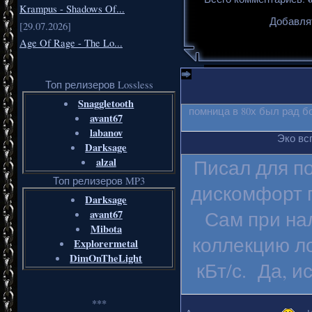
Krampus - Shadows Of...
Добавля
[29.07.2026]
Age Of Rage - The Lo...
Топ релизеров Lossless
Snaggletooth
помница в 80х был рад б
avant67
labanov
Эко вс
Darksage
alzal
Писал для п
Топ релизеров MP3
дискомфорт п
Darksage
Сам при на
avant67
Mibota
коллекцию ло
Explorermetal
DimOnTheLight
кБт/с. Да, и
***