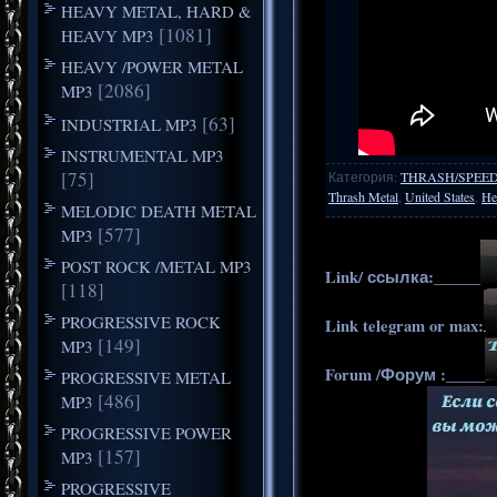
HEAVY METAL, HARD &
[1081]
HEAVY MP3
HEAVY /POWER METAL
[2086]
MP3
[63]
INDUSTRIAL MP3
INSTRUMENTAL MP3
[75]
Категория
:
THRASH/SPEE
Thrash Metal
,
United States
,
He
MELODIC DEATH METAL
[577]
MP3
POST ROCK /METAL MP3
Link/ ссылка:______
[118]
PROGRESSIVE ROCK
Link telegram or max:
[149]
MP3
Forum /Форум :_____
PROGRESSIVE METAL
[486]
MP3
PROGRESSIVE POWER
[157]
MP3
PROGRESSIVE