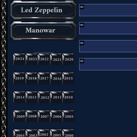
_________