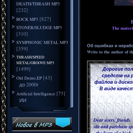
DEATH/THRASH MP3
[232]
[827]
ROCK MP3
STONER/SLUDGE MP3
The materia
[310]
SYMPHONIC METAL MP3
Об ошибках и нераб
[359]
Write to the author of t
THRASH/SPEED
METAL/GROOVE MP3
[1499]
Дорогие пол
средств на 
[43]
Old Demo,EP
файлов и диско
до 2000г
В виде качес
[75]
Artificial Intelligence
ИИ
Dear users, friends. 
site and purchase sp
the form of a high-