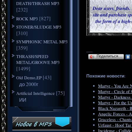
DEATH/THRASH MP3
Dear users, friends. 
[232]
site and purchase sp
[827]
ROCK MP3
the form of a high-
STONER/SLUDGE MP3
[310]
SYMPHONIC METAL MP3
[359]
___
THRASH/SPEED
Поделиться…
METAL/GROOVE MP3
[1499]
Похожие новости
:
[43]
Old Demo,EP
до 2000г
Martyr - You Are N
Martyr - Circle of 
[75]
Artificial Intelligence
Martyr - Darkness 
ИИ
Martyr - For the U
Black Nazareth - 
Angelic Forces - A
Graceless - Chants
Urfaust - Hoof Tar
Incidense - Collide