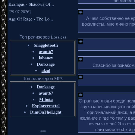
не менее 1
Krampus - Shadows Of...
[29.07.2026]
А чем собственно не н
Age Of Rage - The Lo...
вокалисты, мне лично пр
Топ релизеров Lossless
Snaggletooth
avant67
labanov
Darksage
Спасибо за ознакомл
alzal
Топ релизеров MP3
Darksage
avant67
Mibota
Странные люди среди поль
Explorermetal
звукозаписывающего лейб
DimOnTheLight
оригинальный диск, а 
желание и где то там у ва
нечем что ли? Это озн
считывайте кГк и 
***