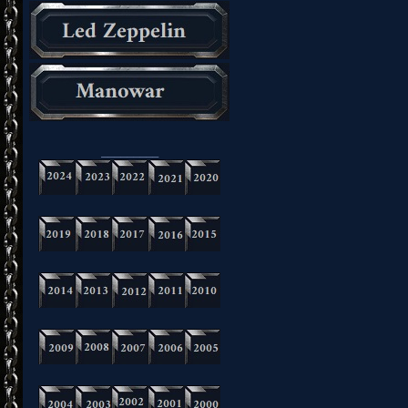
_________