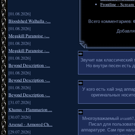
Frontline - Scream
[01.08.2026]
Bloodshed Walhalla -...
Всего комментариев
:
[01.08.2026]
Добавля
Megakill Paranoise -...
[01.08.2026]
Megakill Paranoise -...
[01.08.2026]
Звучит как классический 
Beyond Description -...
Но внутри песен есть 
[01.08.2026]
Beyond Description -...
[01.08.2026]
У кого есть хай энд апп
Beyond Description -...
оригинальных носите
[31.07.2026]
Khanus - Flammarion ...
[30.07.2026]
Многоуважаемый avant67,
Писал для пользовате
Arsenal - Armored Ch...
аппаратуре. Сам при нали
[29.07.2026]