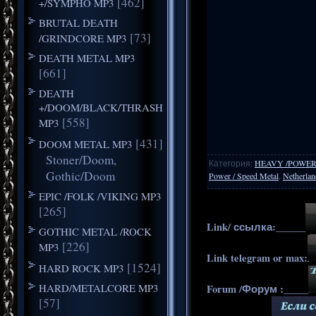
[462]
+/SYMPHO MP3
BRUTAL DEATH
[73]
/GRINDCORE MP3
DEATH METAL MP3
[661]
DEATH
+/DOOM/BLACK/THRASH
[558]
MP3
[431]
DOOM METAL MP3
Stoner/Doom,
Категория
:
HEAVY /POWER
Gothic/Doom
Power / Speed Metal
,
Netherlan
EPIC /FOLK /VIKING MP3
[265]
Link/ ссылка:______
GOTHIC METAL /ROCK
[226]
MP3
Link telegram or max:
[1524]
HARD ROCK MP3
HARD/METALCORE MP3
Forum /Форум :_____
[57]