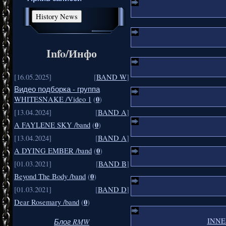
Info/Инфо
[16.05.2025]
[
BAND W
]
Видео подборка - группа
0
WHITESNAKE /Video 1
(
)
[13.04.2024]
[
BAND A
]
0
A FAYLENE SKY /band
(
)
[13.04.2024]
[
BAND A
]
0
A DYING EMBER /band
(
)
[01.03.2021]
[
BAND B
]
0
Beyond The Body /band
(
)
[01.03.2021]
[
BAND D
]
0
Dear Rosemary /band
(
)
INNER
Блог RMW