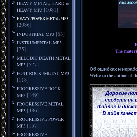
HEAVY METAL, HARD &
[1081]
HEAVY MP3
HEAVY /POWER METAL MP3
[2086]
[63]
INDUSTRIAL MP3
INSTRUMENTAL MP3
[75]
The materia
MELODIC DEATH METAL
[577]
MP3
Об ошибках и нераб
POST ROCK /METAL MP3
Write to the author of t
[118]
PROGRESSIVE ROCK
Дорогие пол
[149]
MP3
средств на 
PROGRESSIVE METAL
файлов и диско
[486]
MP3
В виде качес
PROGRESSIVE POWER
[157]
MP3
PROGRESSIVE