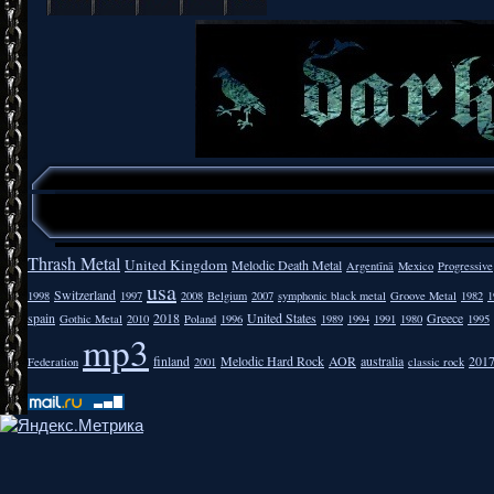
Thrash Metal
United Kingdom
Melodic Death Metal
Argentīnā
Mexico
Progressive
usa
Switzerland
1998
1997
2008
Belgium
2007
symphonic black metal
Groove Metal
1982
1
spain
2018
United States
Greece
Gothic Metal
2010
Poland
1996
1989
1994
1991
1980
1995
mp3
finland
Melodic Hard Rock
AOR
australia
201
Federation
2001
classic rock