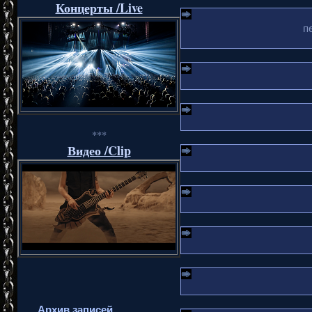
Концерты /Live
п
***
Видео /Clip
Архив записей