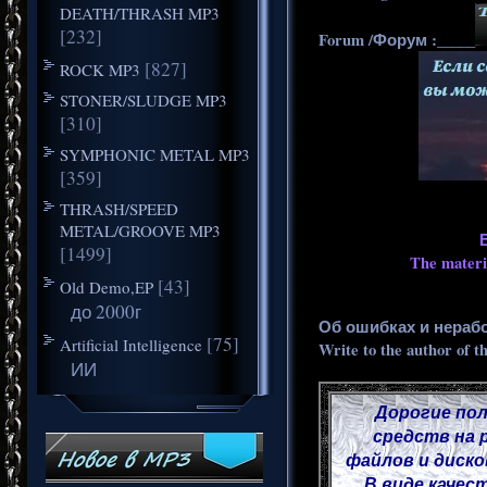
DEATH/THRASH MP3
[232]
Forum /Форум :_____
[827]
ROCK MP3
STONER/SLUDGE MP3
[310]
SYMPHONIC METAL MP3
[359]
THRASH/SPEED
METAL/GROOVE MP3
[1499]
The materia
[43]
Old Demo,EP
до 2000г
Об ошибках и нераб
[75]
Artificial Intelligence
Write to the author of t
ИИ
Дорогие пол
средств на 
файлов и диско
В виде качес