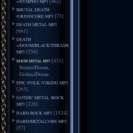
[462]
+/SYMPHO MP3
BRUTAL DEATH
[73]
/GRINDCORE MP3
DEATH METAL MP3
[661]
DEATH
+/DOOM/BLACK/THRASH
[558]
MP3
[431]
DOOM METAL MP3
Stoner/Doom,
Gothic/Doom
EPIC /FOLK /VIKING MP3
[265]
GOTHIC METAL /ROCK
[226]
MP3
[1524]
HARD ROCK MP3
HARD/METALCORE MP3
[57]