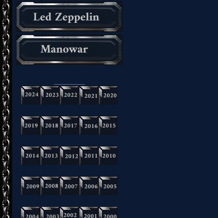
_________