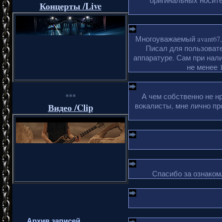
оригинальных носите
Концерты /Live
Многоуважаемый avant67,
Писал для пользовате
аппаратуре. Сам при нали
не менее 1
***
А чем собственно не н
Видео /Clip
вокалисты, мне лично пр
Спасибо за ознакомл
Архив записей