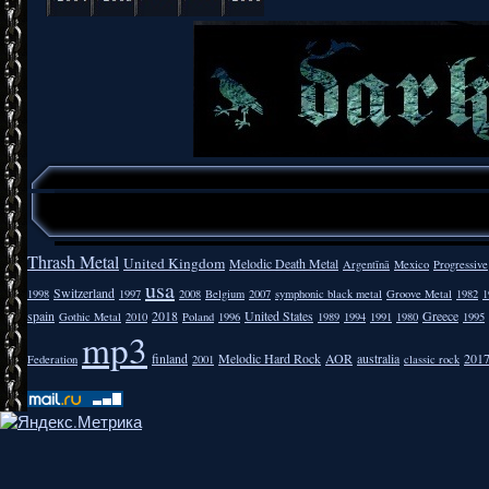
Thrash Metal
United Kingdom
Melodic Death Metal
Argentīnā
Mexico
Progressive
usa
Switzerland
1998
1997
2008
Belgium
2007
symphonic black metal
Groove Metal
1982
1
spain
2018
United States
Greece
Gothic Metal
2010
Poland
1996
1989
1994
1991
1980
1995
mp3
finland
Melodic Hard Rock
AOR
australia
201
Federation
2001
classic rock