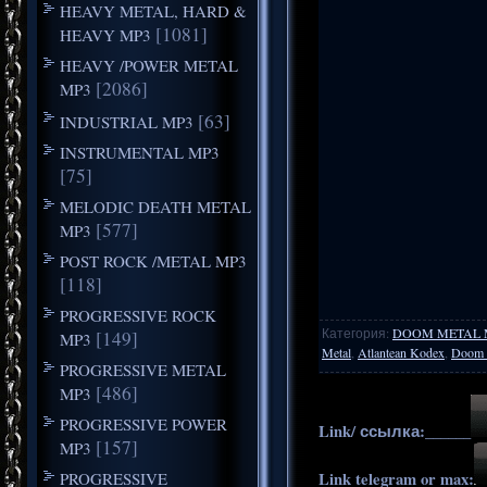
HEAVY METAL, HARD &
[1081]
HEAVY MP3
HEAVY /POWER METAL
[2086]
MP3
[63]
INDUSTRIAL MP3
INSTRUMENTAL MP3
[75]
MELODIC DEATH METAL
[577]
MP3
POST ROCK /METAL MP3
[118]
PROGRESSIVE ROCK
Категория
:
DOOM METAL 
[149]
MP3
Metal
,
Atlantean Kodex
,
Doom 
PROGRESSIVE METAL
[486]
MP3
PROGRESSIVE POWER
Link/ ссылка:______
[157]
MP3
PROGRESSIVE
Link telegram or max: