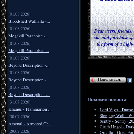
[01.08.2026]
Bloodshed Walhalla -...
[01.08.2026]
Dear users, friends. 
Megakill Paranoise -...
site and purchase sp
[01.08.2026]
the form of a high-
Megakill Paranoise -...
[01.08.2026]
Beyond Description -...
[01.08.2026]
___
Beyond Description -...
Поделиться…
[01.08.2026]
Beyond Description -...
Похожие новости
:
[31.07.2026]
Khanus - Flammarion ...
Lord Vigo - Danse
Sleeping Well - W
[30.07.2026]
Sentry - Sentry (20
Arsenal - Armored Ch...
Cirith Ungol - Dar
[29.07.2026]
Ordalia - Odes For