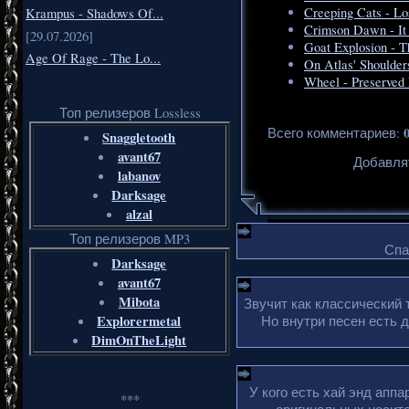
Creeping Cats - Lo
Krampus - Shadows Of...
Crimson Dawn - It
[29.07.2026]
Goat Explosion - T
Age Of Rage - The Lo...
On Atlas' Shoulder
Wheel - Preserved 
Топ релизеров Lossless
Всего комментариев
:
Snaggletooth
avant67
Добавля
labanov
Darksage
alzal
Топ релизеров MP3
Спа
Darksage
avant67
Mibota
Звучит как классический 
Explorermetal
Но внутри песен есть 
DimOnTheLight
У кого есть хай энд апп
***