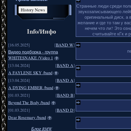
Странные люди среди поль
звукозаписывающего лейб
оригинальный диск, а 
желание и где то там у ва
нечем что ли? Это озн
Info/Инфо
считывайте кГк и 
[16.05.2025]
[
BAND W
]
п
Видео подборка - группа
0
WHITESNAKE /Video 1
(
)
[13.04.2024]
[
BAND A
]
0
A FAYLENE SKY /band
(
)
[13.04.2024]
[
BAND A
]
0
A DYING EMBER /band
(
)
[01.03.2021]
[
BAND B
]
0
Beyond The Body /band
(
)
[01.03.2021]
[
BAND D
]
0
Dear Rosemary /band
(
)
Блог RMW