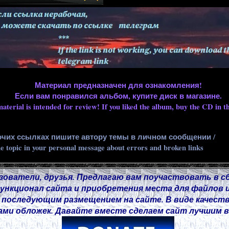
Материал предназначен для ознакомления!
Если вам понравился альбом, купите диск в магазине.
aterial is intended for review! If you liked the album, buy the CD in th
очих ссылках пишите автору темы в личном сообщении /
he topic in your personal message about errors and broken links
зователи, друзья. Предлагаю вам поучаствовать в с
нкционал сайта и приобретения места для файлов и
 последующим размещением на сайте. В виде качест
ми обложек. Давайте вместе сделаем сайт лучшим в 