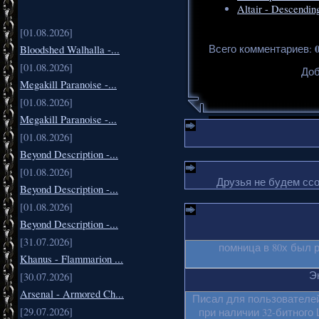
Altair - Descendin
[01.08.2026]
Всего комментариев
:
Bloodshed Walhalla -...
[01.08.2026]
Доб
Megakill Paranoise -...
[01.08.2026]
Megakill Paranoise -...
[01.08.2026]
Beyond Description -...
[01.08.2026]
Друзья не будем ссо
Beyond Description -...
[01.08.2026]
Beyond Description -...
[31.07.2026]
помница в 80х был 
Khanus - Flammarion ...
Эк
[30.07.2026]
Arsenal - Armored Ch...
Писал для пользователей
[29.07.2026]
при наличии 32-битного 