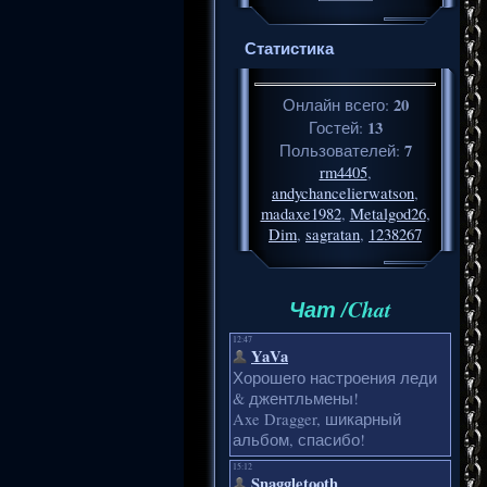
Статистика
20
Онлайн всего:
13
Гостей:
7
Пользователей:
rm4405
,
andychancelierwatson
,
madaxe1982
,
Metalgod26
,
Dim
,
sagratan
,
1238267
Чат /Chat