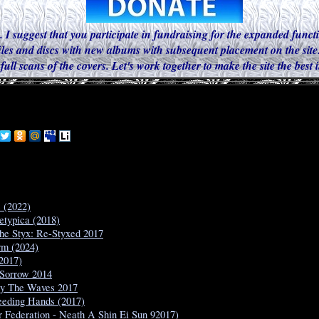
. I suggest that you participate in fundraising for the expanded functi
iles and discs with new albums with subsequent placement on the site.
 full scans of the covers. Let's work together to make the site the best
s (2022)
etypica (2018)
The Styx: Re-Styxed 2017
rm (2024)
2017)
f Sorrow 2014
 By The Waves 2017
leeding Hands (2017)
 Federation - Neath A Shin Ei Sun 92017)