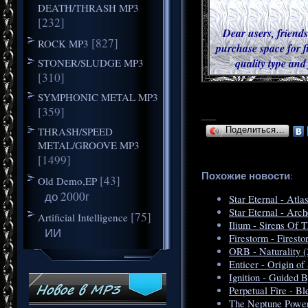
DEATH/THRASH MP3
[232]
Dear users, friends
[827]
ROCK MP3
purchase space for f
STONER/SLUDGE MP3
quality type and
[310]
SYMPHONIC METAL MP3
[359]
___
THRASH/SPEED
Поделиться…
METAL/GROOVE MP3
[1499]
Похожие новости
:
[43]
Old Demo,EP
до 2000г
Star Eternal - Atla
Star Eternal - Arch
[75]
Artificial Intelligence
Ilium - Sirens Of 
ИИ
Firestorm - Firesto
ORB - Naturality (
Enticer - Origin o
Ignition - Guided
Perpetual Fire - B
The Neptune Power