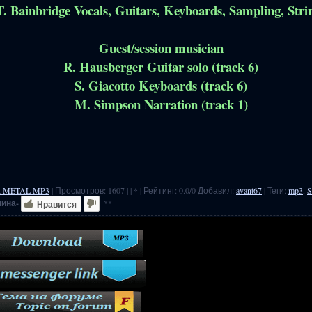
T. Bainbridge Vocals, Guitars, Keyboards, Sampling, Stri
Guest/session musician
R. Hausberger Guitar solo (track 6)
S. Giacotto Keyboards (track 6)
M. Simpson Narration (track 1)
 METAL MP3
|
Просмотров
:
1607
|
| * |
Рейтинг
:
0.0
/
0
Добавил
:
avant67
|
Теги
:
mp3
,
S
мина-
**
Нравится