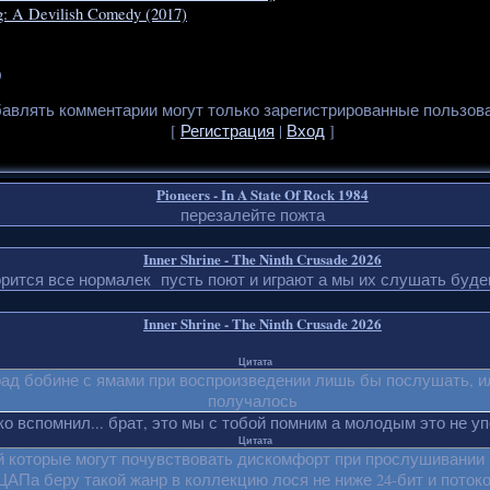
g: A Devilish Comedy (2017)
0
авлять комментарии могут только зарегистрированные пользов
[
Регистрация
|
Вход
]
Pioneers - In A State Of Rock 1984
перезалейте пожта
Inner Shrine - The Ninth Crusade 2026
рится все нормалек пусть поют и играют а мы их слушать будем
Inner Shrine - The Ninth Crusade 2026
Цитата
рад бобине с ямами при воспроизведении лишь бы послушать, и
получалось
о вспомнил... брат, это мы с тобой помним а молодым это не упо
Цитата
 которые могут почувствовать дискомфорт при прослушивании 
ЦАПа беру такой жанр в коллекцию лося не ниже 24-бит и потоко