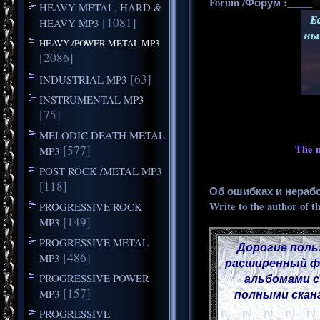
Forum /Форум :_____
HEAVY METAL, HARD &
[1081]
HEAVY MP3
HEAVY /POWER METAL MP3
[2086]
[63]
INDUSTRIAL MP3
INSTRUMENTAL MP3
[75]
MELODIC DEATH METAL
The m
[577]
MP3
POST ROCK /METAL MP3
[118]
Об ошибках и нераб
Write to the author of t
PROGRESSIVE ROCK
[149]
MP3
PROGRESSIVE METAL
Дорогие поль
[486]
MP3
расширенный фу
PROGRESSIVE POWER
альбомами с
[157]
MP3
полными скана
PROGRESSIVE