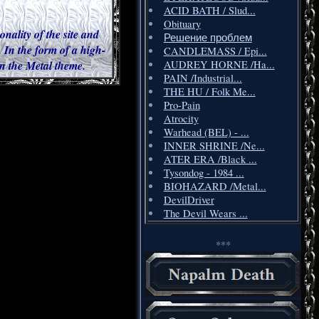
ACID BATH / Slud...
Obituary
onality of the site and
Решение проблем
 In the form of a high-
CANDLEMASS / Epi...
 in the Metal theme.
AUDREY HORNE /Ha...
PAIN /Industrial...
THE HU / Folk Me...
Pro-Pain
Atrocity
Warhead (BEL) - ...
INNER SHRINE /Ne...
ATER ERA /Black ...
Tysondog - 1984 ...
BIOHAZARD /Metal...
DevilDriver
The Devil Wears ...
***