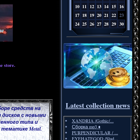
10
11
12
13
14
15
16
17
18
19
20
21
22
23
24
25
26
27
28
29
30
e store.
Latest collection news
боре средств на
 дисков с новыми
XANDRIA /Gothic/...
венного типа и
Сборка mp3 ♦️
тематике Metal.
PURPENDICULAR / ...
EYEHATEGOD /Slud...