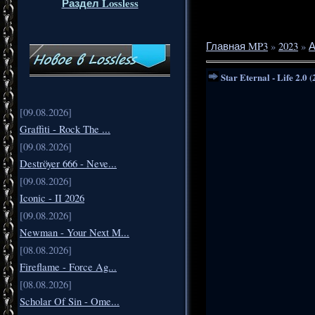
Раздел Lossless
Главная MP3
»
2023
»
А
Star Eternal - Life 2.0 
[09.08.2026]
Graffiti - Rock The ...
[09.08.2026]
Deströyer 666 - Neve...
[09.08.2026]
Iconic - II 2026
[09.08.2026]
Newman - Your Next M...
[08.08.2026]
Fireflame - Force Ag...
[08.08.2026]
Scholar Of Sin - Ome...