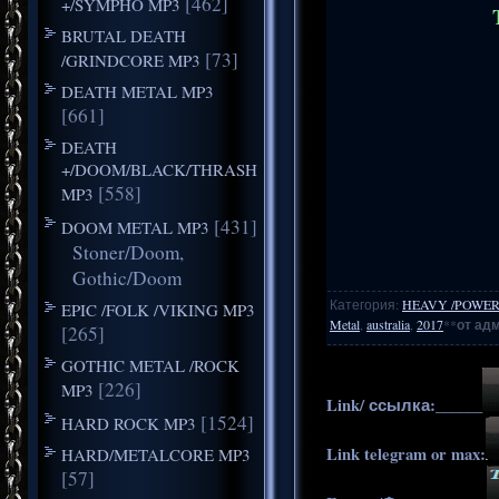
[462]
+/SYMPHO MP3
BRUTAL DEATH
[73]
/GRINDCORE MP3
DEATH METAL MP3
[661]
DEATH
+/DOOM/BLACK/THRASH
[558]
MP3
[431]
DOOM METAL MP3
Stoner/Doom,
Gothic/Doom
Категория
:
HEAVY /POWER
EPIC /FOLK /VIKING MP3
Metal
,
australia
,
2017
**
от ад
[265]
GOTHIC METAL /ROCK
[226]
MP3
Link/ ссылка:______
[1524]
HARD ROCK MP3
Link telegram or max:
HARD/METALCORE MP3
[57]