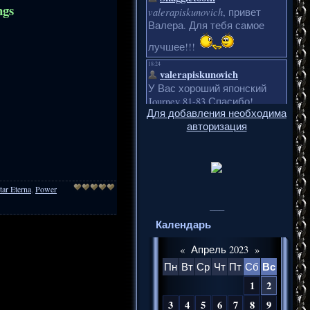
ngs
Для добавления необходима
авторизация
tar Eterna
,
Power
___
Календарь
«
Апрель 2023
»
Вс
Пн
Вт
Ср
Чт
Пт
Сб
1
2
3
4
5
6
7
8
9