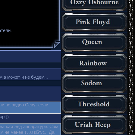
атели.
 а может и не будем...
ли по радио Севу если
р ))
на хай-энд аппаратуре. Сам
м не менее 1700 кБт/с. Да,