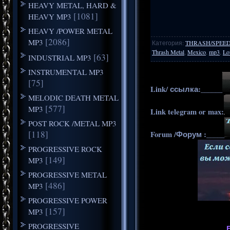
HEAVY METAL, HARD &
[1081]
HEAVY MP3
HEAVY /POWER METAL
[2086]
MP3
Категория
:
THRASH/SPEE
Thrash Metal
,
Mexico
,
mp3
,
Lo
[63]
INDUSTRIAL MP3
INSTRUMENTAL MP3
[75]
Link/ ссылка:______
MELODIC DEATH METAL
[577]
MP3
Link telegram or max:
POST ROCK /METAL MP3
[118]
Forum /Форум :_____
PROGRESSIVE ROCK
[149]
MP3
PROGRESSIVE METAL
[486]
MP3
PROGRESSIVE POWER
[157]
MP3
PROGRESSIVE