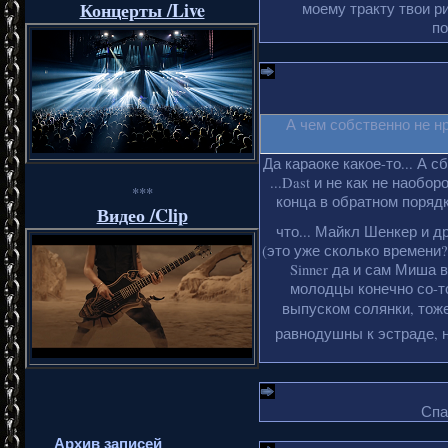
Концерты /Live
моему тракту твои ри
по
А чем собственно не н
Да караоке какое-то... А с
...Dast и не как не наобо
***
конца в обратном порядке
Видео /Clip
что... Майкл Шенкер и д
(это уже сколько времени?
Sinner да и сам Миша 
молодцы конечно со-то
выпуском солянки, тоже
равнодушны к эстраде, н
Спа
Архив записей