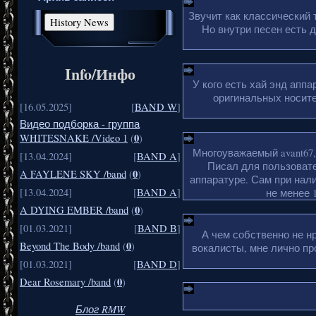
Звучит как классический 
Но внутри песен есть 
Info/Инфо
У кого есть хай энд апп
оригинальных носите
[16.05.2025]
[
BAND W
]
Видео подборка - группа
0
WHITESNAKE /Video 1
(
)
Многоуважаемый avant67,
[13.04.2024]
[
BAND A
]
Писал для пользовате
0
A FAYLENE SKY /band
(
)
аппаратуре. Сам при нали
[13.04.2024]
[
BAND A
]
не менее 1
0
A DYING EMBER /band
(
)
[01.03.2021]
[
BAND B
]
А чем собственно не н
0
Beyond The Body /band
(
)
вокалисты, мне лично пр
[01.03.2021]
[
BAND D
]
0
Dear Rosemary /band
(
)
Блог RMW