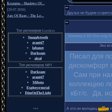
Krampus - Shadows Of...
[29.07.2026]
Друзья не будем ссорится
Age Of Rage - The Lo...
Топ релизеров Lossless
помница в 80х был рад б
Snaggletooth
avant67
Эко вс
labanov
Darksage
Писал для п
alzal
дискомфорт п
Топ релизеров MP3
Darksage
Сам при на
avant67
коллекцию ло
Mibota
Explorermetal
кБт/с. Да, и
DimOnTheLight
А это он молодец
И
***