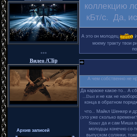
коллекцию ло
кБт/с. Да, и
А это он молодец
И
моему тракту твои ри
по
***
Видео /Clip
А чем собственно не н
Да караоке какое-то... А с
...Dast и не как не наобо
конца в обратном порядке
что... Майкл Шенкер и д
(это уже сколько времени?
Sinner да и сам Миша 
молодцы конечно со-то
Архив записей
выпуском солянки, тоже