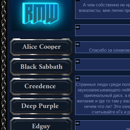
А чем собственно не н
вокалисты, мне лично пр
Спасибо за ознакомл
Странные люди среди поль
звукозаписывающего лейб
оригинальный диск, а 
желание и где то там у ва
нечем что ли? Это озн
считывайте кГк и 
п