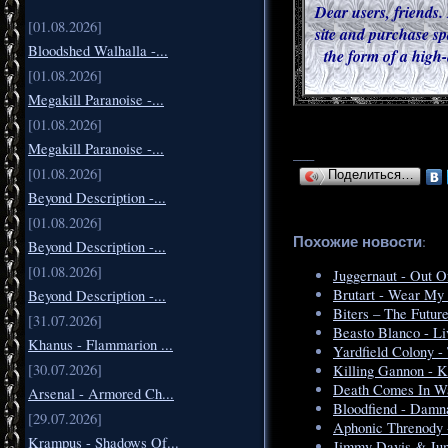
Dear users, friends. 
[01.08.2026]
site and purchase sp
Bloodshed Walhalla -...
the form of a high-
[01.08.2026]
Megakill Paranoise -...
[01.08.2026]
Megakill Paranoise -...
___
[01.08.2026]
Поделиться…
Beyond Description -...
[01.08.2026]
Похожие новости
:
Beyond Description -...
[01.08.2026]
Juggernaut - Out O
Brutart - Wear My
Beyond Description -...
Biters – The Futur
[31.07.2026]
Beasto Blanco - Li
Khanus - Flammarion ...
Yardfield Colony -
[30.07.2026]
Killing Gannon - K
Death Comes In Wav
Arsenal - Armored Ch...
Bloodfiend - Damn
[29.07.2026]
Aphonic Threnody 
Krampus - Shadows Of...
Jimmy Davis & Jun