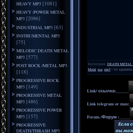
[1081]
HEAVY MP3
HEAVY /POWER METAL
[2086]
MP3
[63]
INDUSTRIAL MP3
INSTRUMENTAL MP3
[75]
MELODIC DEATH METAL
[577]
MP3
Категория
:
DEATH METAL
POST ROCK /METAL MP3
Metal
,
usa
,
mp3
**
от админа
[118]
PROGRESSIVE ROCK
[149]
MP3
Link/ ссылка:______
PROGRESSIVE METAL
[486]
MP3
Link telegram or max:
PROGRESSIVE POWER
[157]
MP3
Forum /Форум :_____
PROGRESSIVE
DEATH/THRASH MP3