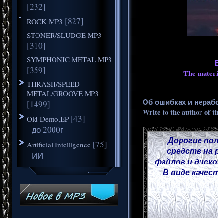
[232]
[827]
ROCK MP3
STONER/SLUDGE MP3
[310]
SYMPHONIC METAL MP3
[359]
The materia
THRASH/SPEED
METAL/GROOVE MP3
Об ошибках и нераб
[1499]
Write to the author of t
[43]
Old Demo,EP
до 2000г
Дорогие пол
[75]
Artificial Intelligence
средств на 
ИИ
файлов и диско
В виде качес