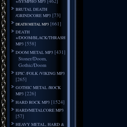
[462]
+/SYMPHO MP3
BRUTAL DEATH
[73]
/GRINDCORE MP3
[661]
DEATH METAL MP3
DEATH
+/DOOM/BLACK/THRASH
[558]
MP3
[431]
DOOM METAL MP3
Stoner/Doom,
Gothic/Doom
EPIC /FOLK /VIKING MP3
[265]
GOTHIC METAL /ROCK
[226]
MP3
[1524]
HARD ROCK MP3
HARD/METALCORE MP3
[57]
HEAVY METAL, HARD &