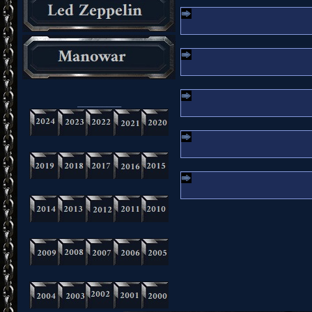
_________