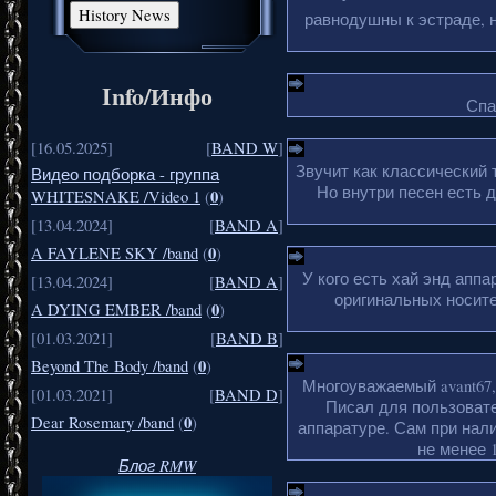
равнодушны к эстраде, н
Info/Инфо
Спа
[16.05.2025]
[
BAND W
]
Звучит как классический 
Видео подборка - группа
Но внутри песен есть 
0
WHITESNAKE /Video 1
(
)
[13.04.2024]
[
BAND A
]
0
A FAYLENE SKY /band
(
)
У кого есть хай энд апп
[13.04.2024]
[
BAND A
]
оригинальных носите
0
A DYING EMBER /band
(
)
[01.03.2021]
[
BAND B
]
0
Beyond The Body /band
(
)
Многоуважаемый avant67,
[01.03.2021]
[
BAND D
]
Писал для пользовате
0
Dear Rosemary /band
(
)
аппаратуре. Сам при нали
не менее 1
Блог RMW