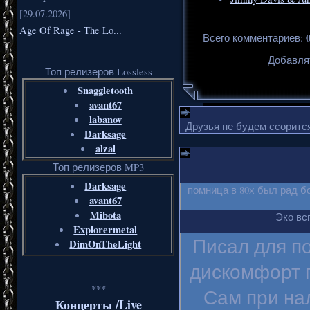
[29.07.2026]
Age Of Rage - The Lo...
Всего комментариев
:
Добавля
Топ релизеров Lossless
Snaggletooth
avant67
labanov
Друзья не будем ссорится
Darksage
alzal
Топ релизеров MP3
Darksage
помница в 80х был рад б
avant67
Mibota
Эко вс
Explorermetal
Писал для п
DimOnTheLight
дискомфорт п
***
Сам при на
Концерты /Live