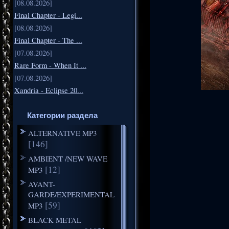
[08.08.2026]
Final Chapter - Legi...
[08.08.2026]
Final Chapter - The ...
[07.08.2026]
Rare Form - When It ...
[07.08.2026]
Xandria - Eclipse 20...
Категории раздела
ALTERNATIVE MP3
[146]
AMBIENT /NEW WAVE
[12]
MP3
AVANT-
GARDE/EXPERIMENTAL
[59]
MP3
BLACK METAL