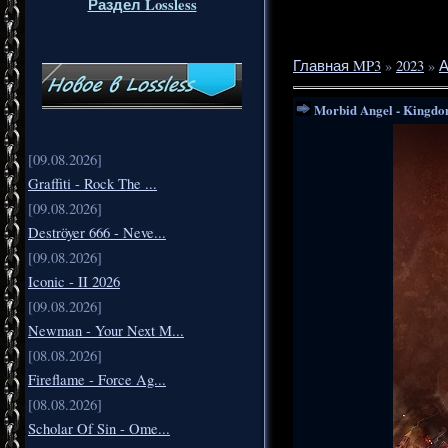
Раздел Lossless
Главная MP3
»
2023
»
А
Morbid Angel - Kingdo
[09.08.2026]
Graffiti - Rock The ...
[09.08.2026]
Deströyer 666 - Neve...
[09.08.2026]
Iconic - II 2026
[09.08.2026]
Newman - Your Next M...
[08.08.2026]
Fireflame - Force Ag...
[08.08.2026]
Scholar Of Sin - Ome...