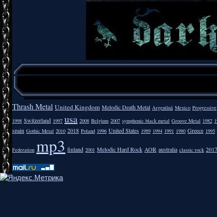
Thrash Metal
United Kingdom
Melodic Death Metal
Argentīnā
Mexico
Progressive
usa
Switzerland
1998
1997
2008
Belgium
2007
symphonic black metal
Groove Metal
1982
1
spain
2018
United States
Greece
Gothic Metal
2010
Poland
1996
1989
1994
1991
1980
1995
mp3
finland
Melodic Hard Rock
AOR
australia
201
Federation
2001
classic rock