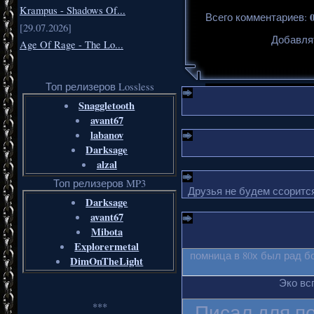
Krampus - Shadows Of...
Всего комментариев
:
[29.07.2026]
Добавля
Age Of Rage - The Lo...
Топ релизеров Lossless
Snaggletooth
avant67
labanov
Darksage
alzal
Топ релизеров MP3
Друзья не будем ссорится
Darksage
avant67
Mibota
Explorermetal
помница в 80х был рад б
DimOnTheLight
Эко вс
Писал для п
***