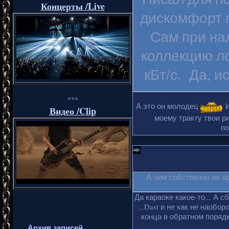
Концерты /Live
дискомфорт п
Сам при на
коллекцию ло
кБт/с. Да, и
***
А это он молодец
И
Видео /Clip
моему тракту твои ри
по
А чем собственно не н
Да караоке какое-то... А с
...Dast и не как не наобо
конца в обратном порядке
Архив записей