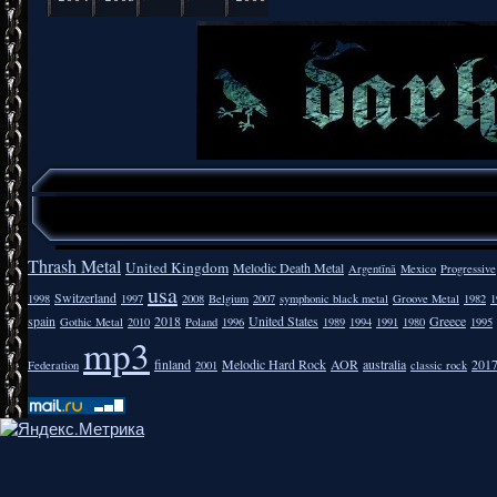
Thrash Metal
United Kingdom
Melodic Death Metal
Argentīnā
Mexico
Progressive
usa
Switzerland
1998
1997
2008
Belgium
2007
symphonic black metal
Groove Metal
1982
1
spain
2018
United States
Greece
Gothic Metal
2010
Poland
1996
1989
1994
1991
1980
1995
mp3
finland
Melodic Hard Rock
AOR
australia
201
Federation
2001
classic rock