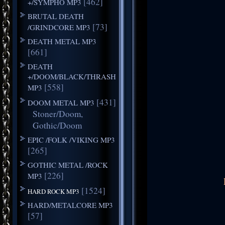
[462]
+/SYMPHO MP3
BRUTAL DEATH
[73]
/GRINDCORE MP3
DEATH METAL MP3
[661]
DEATH
+/DOOM/BLACK/THRASH
[558]
MP3
[431]
DOOM METAL MP3
Stoner/Doom,
Gothic/Doom
EPIC /FOLK /VIKING MP3
[265]
GOTHIC METAL /ROCK
[226]
MP3
[1524]
HARD ROCK MP3
HARD/METALCORE MP3
[57]