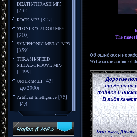
DEATH/THRASH MP3
[232]
[827]
ROCK MP3
STONER/SLUDGE MP3
[310]
The materia
SYMPHONIC METAL MP3
[359]
Об ошибках и нераб
THRASH/SPEED
Write to the author of t
METAL/GROOVE MP3
[1499]
Дорогие пол
[43]
Old Demo,EP
средств на 
до 2000г
файлов и диско
[75]
Artificial Intelligence
В виде качес
ИИ
Dear users, friends. 