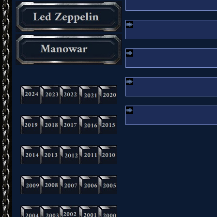
_________