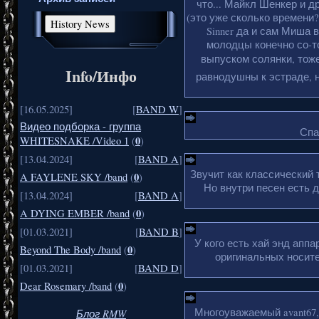
что... Майкл Шенкер и д
(это уже сколько времени?
Sinner да и сам Миша 
молодцы конечно со-то
выпуском солянки, тоже
Info/Инфо
равнодушны к эстраде, н
[16.05.2025]
[
BAND W
]
Видео подборка - группа
Спа
0
WHITESNAKE /Video 1
(
)
[13.04.2024]
[
BAND A
]
Звучит как классический 
0
A FAYLENE SKY /band
(
)
Но внутри песен есть 
[13.04.2024]
[
BAND A
]
0
A DYING EMBER /band
(
)
[01.03.2021]
[
BAND B
]
У кого есть хай энд апп
0
Beyond The Body /band
(
)
оригинальных носите
[01.03.2021]
[
BAND D
]
0
Dear Rosemary /band
(
)
Многоуважаемый avant67,
Блог RMW