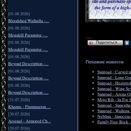
site and purchase sp
the form of a high-
[01.08.2026]
Bloodshed Walhalla -...
[01.08.2026]
Megakill Paranoise -...
___
[01.08.2026]
Поделиться…
Megakill Paranoise -...
[01.08.2026]
Похожие новости
:
Beyond Description -...
[01.08.2026]
Sunroad - Carved i
Sunroad - Long Go
Beyond Description -...
Sunroad - Heatstro
[01.08.2026]
Sunroad - Wing Se
Beyond Description -...
Sunroad - Arena Of
[31.07.2026]
Mojo Rib - In For 
Sunroad - Sunesthe
Khanus - Flammarion ...
Sunroad - Walking
[30.07.2026]
Neblina - Innocenc
Arsenal - Armored Ch...
Family Free Rock -
[29.07.2026]