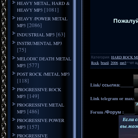
HEAVY METAL, HARD &
[1081]
HEAVY MP3
HEAVY /POWER METAL
Пожалуй
[2086]
MP3
[63]
INDUSTRIAL MP3
INSTRUMENTAL MP3
[75]
Категория
:
HARD ROCK M
MELODIC DEATH METAL
Rock
,
brazil
,
2006
,
mp3
**
от а
[577]
MP3
POST ROCK /METAL MP3
[118]
Link/ ссылка:______
PROGRESSIVE ROCK
[149]
MP3
Link telegram or max:
PROGRESSIVE METAL
[486]
MP3
Forum /Форум :_____
PROGRESSIVE POWER
[157]
MP3
PROGRESSIVE