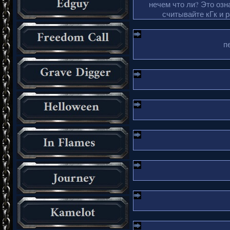
нечем что ли? Это озн
считывайте кГк и 
п