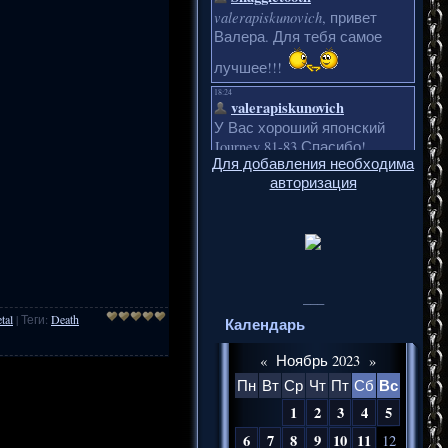
Для добавления необходима
авторизация
___
tal
|
Теги
:
Death
Календарь
«
Ноябрь 2023
»
Вс
Пн
Вт
Ср
Чт
Пт
Сб
1
2
3
4
5
6
7
8
9
10
11
12