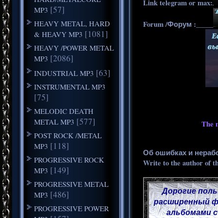
Link telegram or max:
[57]
MP3
HEAVY METAL, HARD
Forum /Форум :_____
[1081]
& HEAVY MP3
HEAVY /POWER METAL
[2086]
MP3
[63]
INDUSTRIAL MP3
INSTRUMENTAL MP3
[75]
MELODIC DEATH
[577]
METAL MP3
The m
POST ROCK /METAL
[118]
MP3
Об ошибках и нераб
PROGRESSIVE ROCK
Write to the author of t
[149]
MP3
PROGRESSIVE METAL
Дорогие поль
[486]
MP3
расширенный фу
PROGRESSIVE POWER
альбомами с