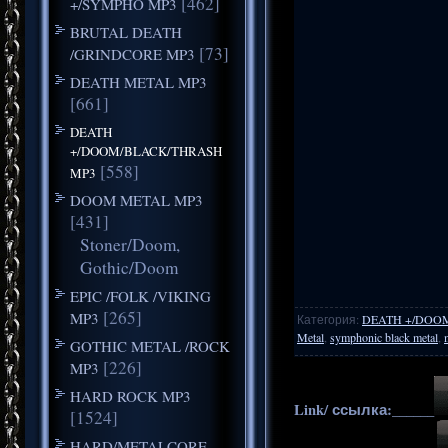
[462]
+/SYMPHO MP3
BRUTAL DEATH
[73]
/GRINDCORE MP3
DEATH METAL MP3
[661]
DEATH
+/DOOM/BLACK/THRASH
[558]
MP3
DOOM METAL MP3
[431]
Stoner/Doom,
Gothic/Doom
EPIC /FOLK /VIKING
[265]
MP3
Категория
:
DEATH +/DOO
Metal
,
symphonic black metal
,
GOTHIC METAL /ROCK
[226]
MP3
HARD ROCK MP3
Link/ ссылка:______
[1524]
HARD/METALCORE