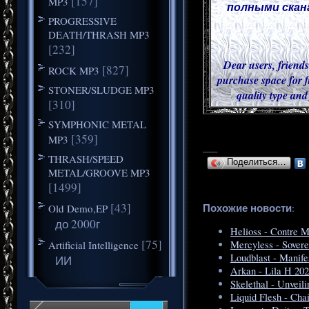
[157]
MP3
полными скана
PROGRESSIVE
DEATH/THRASH MP3
[232]
Dear users, friends
[827]
ROCK MP3
purchase space for f
STONER/SLUDGE MP3
quality type and
[310]
SYMPHONIC METAL
[359]
MP3
___
THRASH/SPEED
Поделиться…
METAL/GROOVE MP3
[1499]
[43]
Похожие новости
Old Demo,EP
:
до 2000г
Helioss - Contre 
[75]
Artificial Intelligence
Mercyless - Sovere
Loudblast - Manife
ИИ
Arkan - Lila H 20
Skelethal - Unveil
Liquid Flesh - Cha