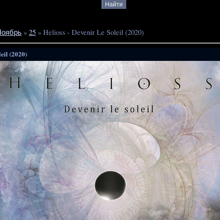
Ноябрь
»
25
» Helioss - Devenir Le Soleil (2020)
eil (2020)