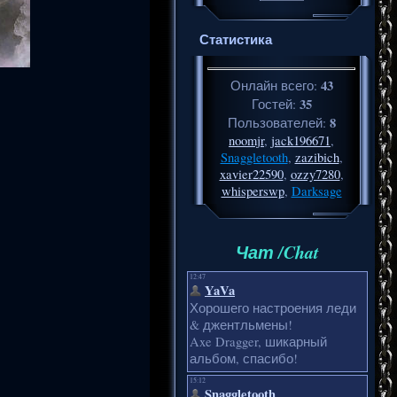
Статистика
43
Онлайн всего:
35
Гостей:
8
Пользователей:
noomjr
,
jack196671
,
Snaggletooth
,
zazibich
,
xavier22590
,
ozzy7280
,
whisperswp
,
Darksage
Чат /Chat