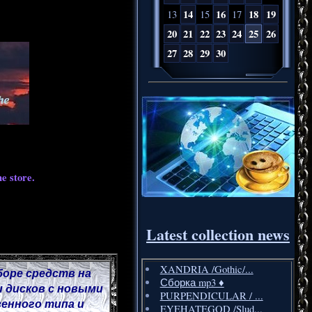
14
16
18
19
13
15
17
20
21
22
23
24
25
26
27
28
29
30
e store.
Latest collection news
XANDRIA /Gothic/...
боре средств на
Сборка mp3 ♦️
 дисков с новыми
PURPENDICULAR / ...
венного типа и
EYEHATEGOD /Slud...