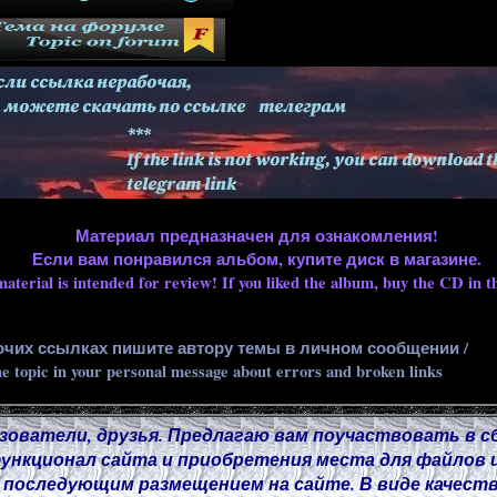
Материал предназначен для ознакомления!
Если вам понравился альбом, купите диск в магазине.
aterial is intended for review! If you liked the album, buy the CD in th
очих ссылках пишите автору темы в личном сообщении /
he topic in your personal message about errors and broken links
зователи, друзья. Предлагаю вам поучаствовать в с
нкционал сайта и приобретения места для файлов и
 последующим размещением на сайте. В виде качест