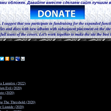
ми обложек. Давайте вместе сделаем сайт лучшим в 
. I suggest that you participate in fundraising for the expanded functi
iles and discs with new albums with subsequent placement on the site.
 full scans of the covers. Let's work together to make the site the best
Ma Lumière (2022)
ign Evil (2020)
sto (2020)
20
ing The Threshold (2020)
ir Liquide (2020)