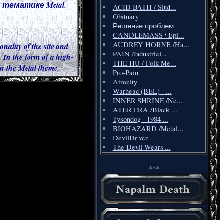
тематике Metal.
ACID BATH / Slud...
Obituary
Решение проблем
CANDLEMASS / Epi...
AUDREY HORNE /Ha...
onality of the site and
PAIN /Industrial...
 In the form of a high-
THE HU / Folk Me...
 in the Metal theme.
Pro-Pain
Atrocity
Warhead (BEL) - ...
INNER SHRINE /Ne...
ATER ERA /Black ...
Tysondog - 1984 ...
BIOHAZARD /Metal...
DevilDriver
The Devil Wears ...
***