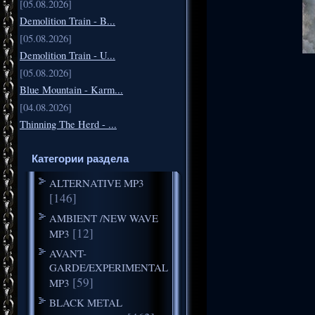
[05.08.2026]
Demolition Train - B...
[05.08.2026]
Demolition Train - U...
[05.08.2026]
Blue Mountain - Karm...
[04.08.2026]
Thinning The Herd - ...
Категории раздела
ALTERNATIVE MP3
[146]
AMBIENT /NEW WAVE
[12]
MP3
AVANT-
GARDE/EXPERIMENTAL
[59]
MP3
BLACK METAL