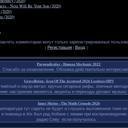
Theodicy (2020)
ss - Next Will Be Your Son (2020)
o (2020)
em (2020)
0
авлять комментарии могут только зарегистрированные пользов
[
Регистрация
|
Вход
]
Purpendicular - Human Mechanic 2022
Спасибо за ознакомление. Обложка действительно интересная
GraveReign - Icon Of The Accursed 2026 Lossless+MP3
тяжёлый и пауэр-метал: крутые гитарные рифы, эпичные мелоди
ние: настроение меняется, акценты и переходы делают музыку 
Inner Shrine - The Ninth Crusade 2026
д аппаратура тут сидеть не будет и слушать выложенное тоже он
 я помница в 80х был рад бобине с ямами при воспроизведении
радио Севу если получалось