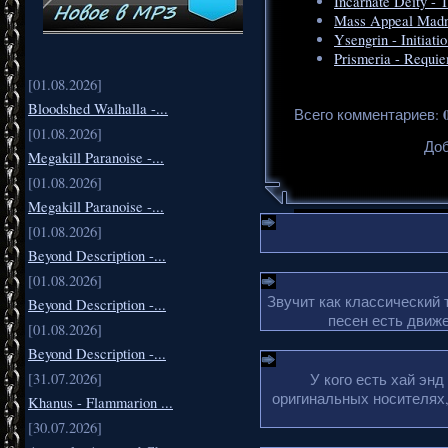
Incarnate Deity - 
Mass Appeal Madne
Ysengrin - Initiati
Prismeria - Requi
[01.08.2026]
Bloodshed Walhalla -...
Всего комментариев
:
[01.08.2026]
Доб
Megakill Paranoise -...
[01.08.2026]
Megakill Paranoise -...
[01.08.2026]
Beyond Description -...
[01.08.2026]
Звучит как классический 
Beyond Description -...
песен есть движе
[01.08.2026]
Beyond Description -...
[31.07.2026]
У кого есть хай эн
оригинальных носителях,
Khanus - Flammarion ...
[30.07.2026]