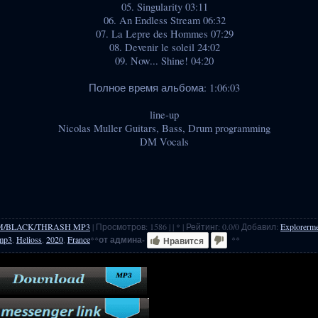
05. Singularity 03:11
06. An Endless Stream 06:32
07. La Lepre des Hommes 07:29
08. Devenir le soleil 24:02
09. Now... Shine! 04:20
Полное время альбома: 1:06:03
line-up
Nicolas Muller Guitars, Bass, Drum programming
DM Vocals
M/BLACK/THRASH MP3
|
Просмотров
:
1586
|
| * |
Рейтинг
:
0.0
/
0
Добавил
:
Explorerme
mp3
,
Helioss
,
2020
,
France
**
от админа-
**
Нравится