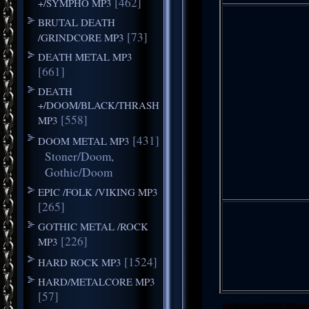
[462]
+/SYMPHO MP3
BRUTAL DEATH
[73]
/GRINDCORE MP3
DEATH METAL MP3
[661]
DEATH
+/DOOM/BLACK/THRASH
[558]
MP3
[431]
DOOM METAL MP3
Stoner/Doom,
Gothic/Doom
EPIC /FOLK /VIKING MP3
[265]
GOTHIC METAL /ROCK
[226]
MP3
[1524]
HARD ROCK MP3
HARD/METALCORE MP3
[57]