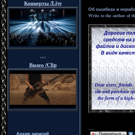
Концерты /Live
Об ошибках и нераб
Write to the author of t
Дорогие пол
средств на 
файлов и диско
В виде качес
***
Видео /Clip
Dear users, friends. 
site and purchase sp
the form of a high-
___
Архив записей
Поделиться…