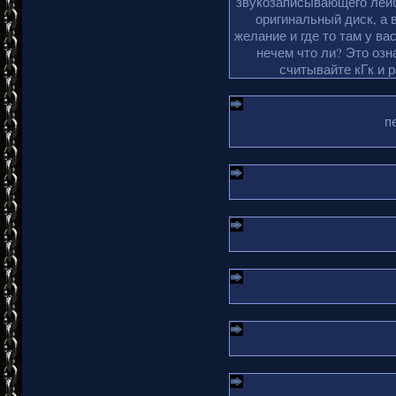
звукозаписывающего лейб
оригинальный диск, а 
желание и где то там у ва
нечем что ли? Это озн
считывайте кГк и 
п