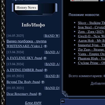
Похожие новости
:
Slicer - Stalking T
Info/Инфо
Iron Steel - Crysta
Zorn - Zorn (2023)
[16.05.2025]
[
BAND W
]
Gwell-O - New Wor
Aaron Holt - My B
Видео подборка - группа
Immortal Sÿnn - Th
0
WHITESNAKE /Video 1
(
)
Zig Zags - Strange
[13.04.2024]
[
BAND A
]
Vanta - Empire On 
0
A FAYLENE SKY /band
(
)
Phantom High - Val
Cyclone Prime - O
[13.04.2024]
[
BAND A
]
0
A DYING EMBER /band
(
)
Всего комментариев
:
[01.03.2021]
[
BAND B
]
0
Beyond The Body /band
(
)
Добавля
[01.03.2021]
[
BAND D
]
0
Dear Rosemary /band
(
)
Блог RMW