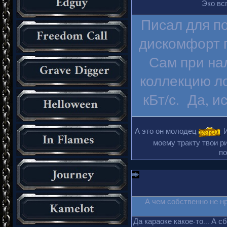
Эко вс
Писал для п
дискомфорт п
Сам при на
коллекцию ло
кБт/с. Да, и
А это он молодец
И
моему тракту твои ри
по
А чем собственно не н
Да караоке какое-то... А с