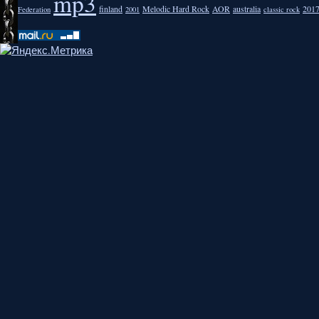
mp3
finland
Melodic Hard Rock
AOR
australia
201
Federation
2001
classic rock