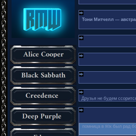
Тони Митчелл — австрал
Друзья не будем ссорится
помница в 80х был рад б