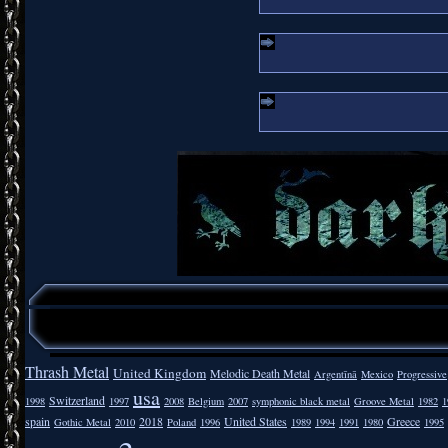
Thrash Metal
United Kingdom
Melodic Death Metal
Argentīnā
Mexico
Progressive
usa
Switzerland
1998
1997
2008
Belgium
2007
symphonic black metal
Groove Metal
1982
1
spain
2018
United States
Greece
Gothic Metal
2010
Poland
1996
1989
1994
1991
1980
1995