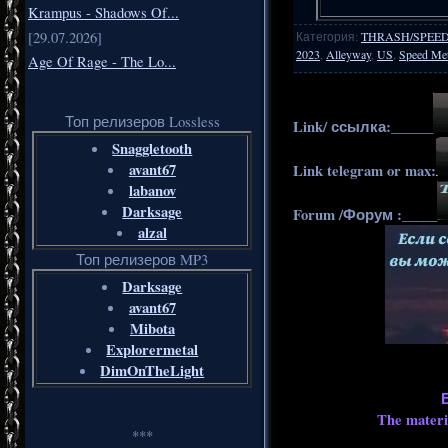
Krampus - Shadows Of...
Категория
:
THRASH/SPEE
[29.07.2026]
2023
,
Alleyway
,
US
,
Speed Met
Age Of Rage - The Lo...
Топ релизеров Lossless
Link/ ссылка:______
Snaggletooth
avant67
Link telegram or max:
labanov
Darksage
Forum /Форум :_____
alzal
Топ релизеров MP3
Darksage
avant67
Mibota
Explorermetal
DimOnTheLight
The materia
***