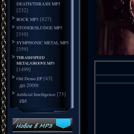
DEATH/THRASH MP3
[232]
[827]
ROCK MP3
STONER/SLUDGE MP3
[310]
SYMPHONIC METAL MP3
[359]
THRASH/SPEED
METAL/GROOVE MP3
[1499]
[43]
Old Demo,EP
до 2000г
[75]
Artificial Intelligence
ИИ