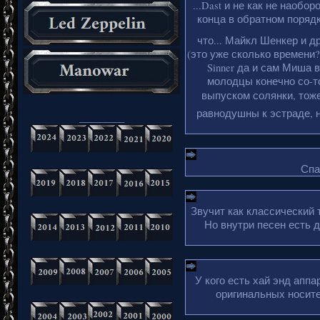
...Dast и не как не наобо
конца в обратном порядке
что... Майкл Шенкер и д
(это уже сколько времени?
Sinner да и сам Миша 
молодцы конечно со-то
выпуском солянки, тоже
равнодушны к эстраде, н
_________
Спа
Звучит как классический 
Но внутри песен есть 
У кого есть хай энд апп
оригинальных носите