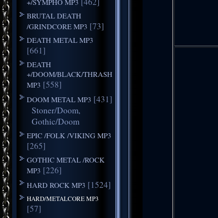
[462]
+/SYMPHO MP3
BRUTAL DEATH
[73]
/GRINDCORE MP3
DEATH METAL MP3
[661]
DEATH
+/DOOM/BLACK/THRASH
[558]
MP3
[431]
DOOM METAL MP3
Stoner/Doom,
Gothic/Doom
EPIC /FOLK /VIKING MP3
[265]
GOTHIC METAL /ROCK
[226]
MP3
[1524]
HARD ROCK MP3
HARD/METALCORE MP3
[57]