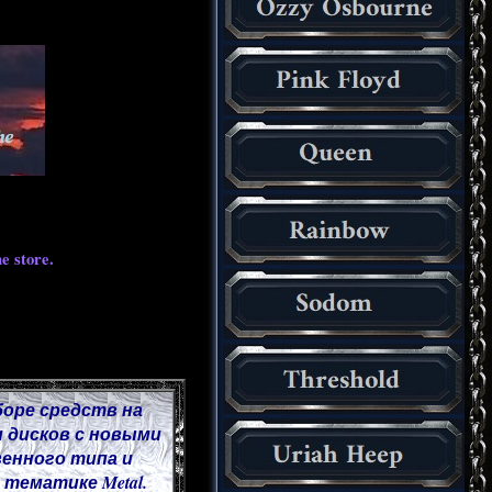
e store.
боре средств на
 дисков с новыми
венного типа и
тематике Metal.