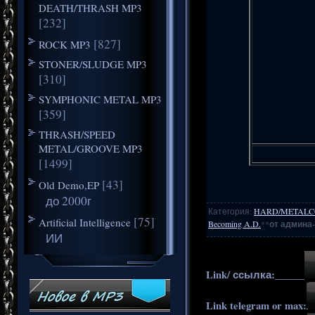
DEATH/THRASH MP3
[232]
[827]
ROCK MP3
STONER/SLUDGE MP3
[310]
SYMPHONIC METAL MP3
[359]
THRASH/SPEED
METAL/GROOVE MP3
[1499]
[43]
Old Demo,EP
до 2000г
Категория
:
HARD/METALC
[75]
Artificial Intelligence
Becoming A.D.
**
от админа-
ИИ
Link/ ссылка:______
Link telegram or max: