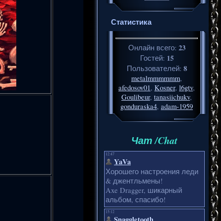
Статистика
23
Онлайн всего:
15
Гостей:
8
Пользователей:
metalmmmmmm
,
afedosov01
,
Kosner
,
l6gtv
,
Goulibeur
,
tanasiichukv
,
gonduraska4
,
adam-1959
Чат /Chat