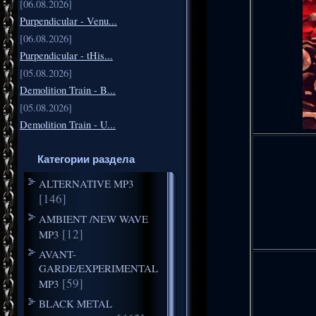
[06.08.2026]
Purpendicular - Venu...
[06.08.2026]
Purpendicular - tHis...
[05.08.2026]
Demolition Train - B...
[05.08.2026]
Demolition Train - U...
Категории раздела
ALTERNATIVE MP3
[146]
AMBIENT /NEW WAVE
[12]
MP3
AVANT-
GARDE/EXPERIMENTAL
[59]
MP3
BLACK METAL