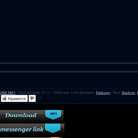
ORE MP3
|
Просмотров
:
917
|
| * |
Рейтинг
:
0.0
/
0
Добавил
:
Darksage
|
Теги
:
Hardcore
,
**
Нравится