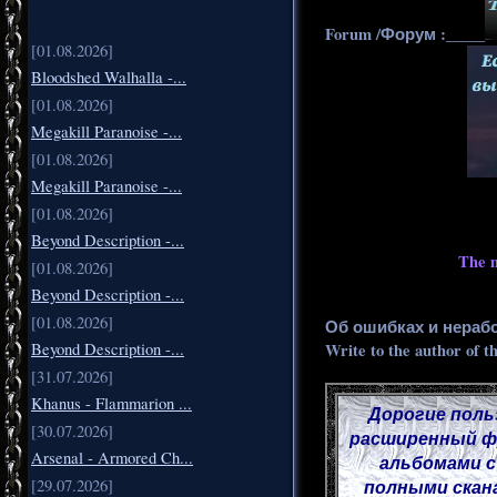
Forum /Форум :_____
[01.08.2026]
Bloodshed Walhalla -...
[01.08.2026]
Megakill Paranoise -...
[01.08.2026]
Megakill Paranoise -...
[01.08.2026]
Beyond Description -...
The m
[01.08.2026]
Beyond Description -...
[01.08.2026]
Об ошибках и нераб
Write to the author of t
Beyond Description -...
[31.07.2026]
Khanus - Flammarion ...
Дорогие поль
[30.07.2026]
расширенный фу
Arsenal - Armored Ch...
альбомами с
полными скана
[29.07.2026]