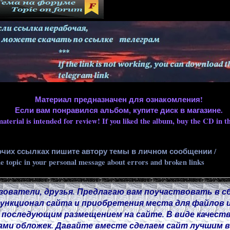
Материал предназначен для ознакомления!
Если вам понравился альбом, купите диск в магазине.
aterial is intended for review! If you liked the album, buy the CD in th
очих ссылках пишите автору темы в личном сообщении /
he topic in your personal message about errors and broken links
зователи, друзья. Предлагаю вам поучаствовать в с
нкционал сайта и приобретения места для файлов и
 последующим размещением на сайте. В виде качест
ми обложек. Давайте вместе сделаем сайт лучшим в 