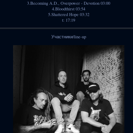
3.Becoming A.D., Overpower - Devotion 03:00
4.Bloodthirst 03:54
5.Shattered Hope 03:32
t: 17:19
Участники/line-up