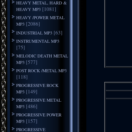
HEAVY METAL, HARD &
[1081]
HEAVY MP3
HEAVY /POWER METAL
[2086]
MP3
[63]
INDUSTRIAL MP3
INSTRUMENTAL MP3
[75]
MELODIC DEATH METAL
[577]
MP3
POST ROCK /METAL MP3
[118]
PROGRESSIVE ROCK
[149]
MP3
PROGRESSIVE METAL
[486]
MP3
PROGRESSIVE POWER
[157]
MP3
PROGRESSIVE