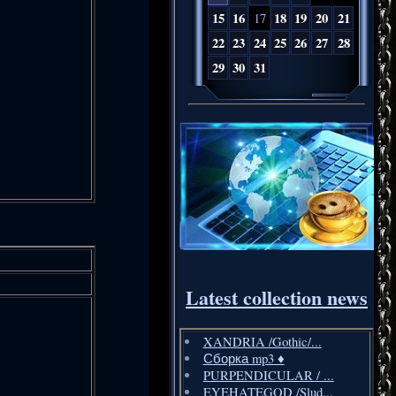
15
16
18
19
20
21
17
22
23
24
25
26
27
28
29
30
31
Latest collection news
XANDRIA /Gothic/...
Сборка mp3 ♦️
PURPENDICULAR / ...
EYEHATEGOD /Slud...