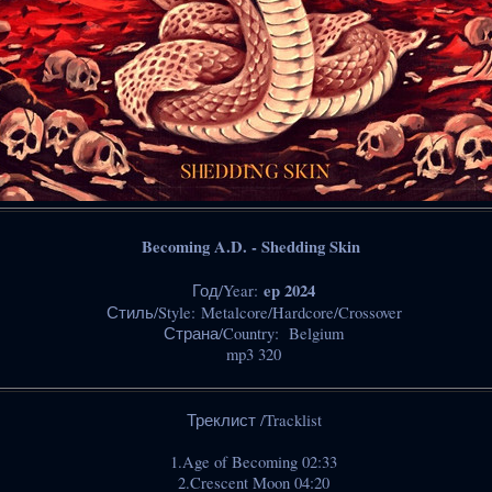
Becoming A.D. - Shedding Skin
ep 2024
Год/Year:
Стиль/Style: Metalcore/Hardcore/Crossover
Страна/Country: Belgium
mp3 320
Треклист /Tracklist
1.Age of Becoming 02:33
2.Crescent Moon 04:20