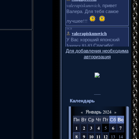
Для добавления необходима
авторизация
___
Календарь
«
Январь 2024
»
Вс
Пн
Вт
Ср
Чт
Пт
Сб
1
2
3
4
6
7
5
8
9
10
11
12
13
14