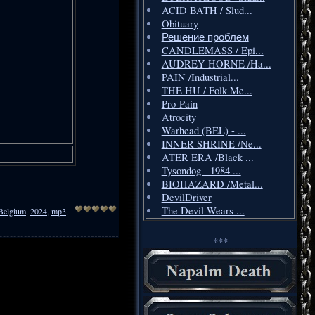
ACID BATH / Slud...
Obituary
Решение проблем
CANDLEMASS / Epi...
AUDREY HORNE /Ha...
PAIN /Industrial...
THE HU / Folk Me...
Pro-Pain
Atrocity
Warhead (BEL) - ...
INNER SHRINE /Ne...
ATER ERA /Black ...
Tysondog - 1984 ...
BIOHAZARD /Metal...
DevilDriver
The Devil Wears ...
Belgium
,
2024
,
mp3
,
***