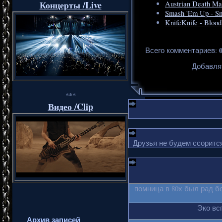
Концерты /Live
Austrian Death Ma
Smash 'Em Up - Sm
KnifeKnife - Blood
Всего комментариев
:
Добавля
***
Видео /Clip
Друзья не будем ссорится
помница в 80х был рад б
Эко вс
Архив записей