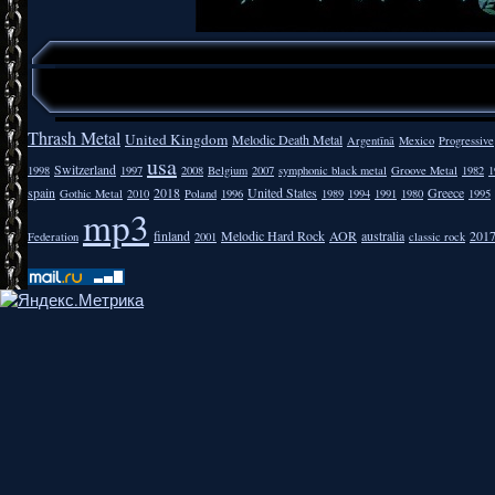
Thrash Metal
United Kingdom
Melodic Death Metal
Argentīnā
Mexico
Progressive
usa
Switzerland
1998
1997
2008
Belgium
2007
symphonic black metal
Groove Metal
1982
1
spain
2018
United States
Greece
Gothic Metal
2010
Poland
1996
1989
1994
1991
1980
1995
mp3
finland
Melodic Hard Rock
AOR
australia
201
Federation
2001
classic rock