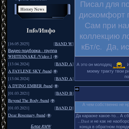
Писал для п
дискомфорт п
Сам при на
Info/Инфо
коллекцию ло
[16.05.2025]
[
BAND W
]
кБт/с. Да, и
Видео подборка - группа
0
WHITESNAKE /Video 1
(
)
[13.04.2024]
[
BAND A
]
А это он молодец
И
0
моему тракту твои ри
A FAYLENE SKY /band
(
)
по
[13.04.2024]
[
BAND A
]
0
A DYING EMBER /band
(
)
[01.03.2021]
[
BAND B
]
0
Beyond The Body /band
(
)
А чем собственно не н
[01.03.2021]
[
BAND D
]
0
Dear Rosemary /band
(
)
Да караоке какое-то... А с
...Dast и не как не наобо
Блог RMW
конца в обратном порядке