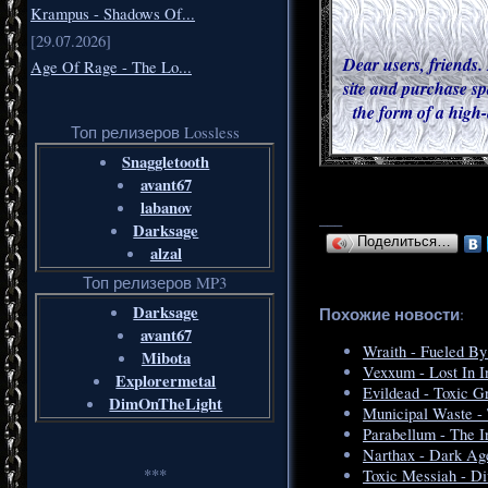
Krampus - Shadows Of...
[29.07.2026]
Dear users, friends. 
Age Of Rage - The Lo...
site and purchase sp
the form of a high-
Топ релизеров Lossless
Snaggletooth
avant67
labanov
___
Darksage
Поделиться…
alzal
Топ релизеров MP3
Darksage
Похожие новости
:
avant67
Wraith - Fueled By
Mibota
Vexxum - Lost In In
Explorermetal
Evildead - Toxic G
DimOnTheLight
Municipal Waste -
Parabellum - The I
Narthax - Dark Ag
***
Toxic Messiah - Di