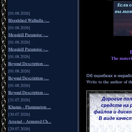
[01.08.2026]
Bloodshed Walhalla -...
[01.08.2026]
Megakill Paranoise -...
[01.08.2026]
Megakill Paranoise -...
[01.08.2026]
The materia
Beyond Description -...
[01.08.2026]
Об ошибках и нераб
Beyond Description -...
Write to the author of t
[01.08.2026]
Beyond Description -...
Дорогие пол
[31.07.2026]
средств на 
Khanus - Flammarion ...
файлов и диско
[30.07.2026]
В виде качес
Arsenal - Armored Ch...
[29.07.2026]