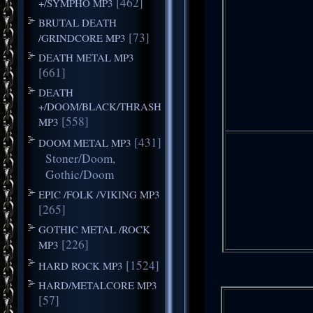
[462]
+/SYMPHO MP3
BRUTAL DEATH
[73]
/GRINDCORE MP3
DEATH METAL MP3
[661]
DEATH
+/DOOM/BLACK/THRASH
[558]
MP3
[431]
DOOM METAL MP3
Stoner/Doom,
Gothic/Doom
EPIC /FOLK /VIKING MP3
[265]
GOTHIC METAL /ROCK
[226]
MP3
[1524]
HARD ROCK MP3
HARD/METALCORE MP3
[57]