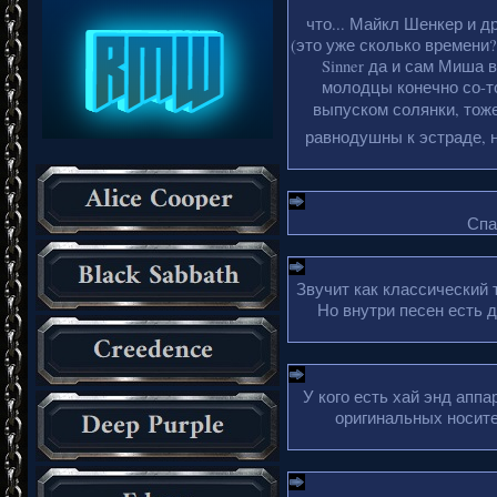
что... Майкл Шенкер и д
(это уже сколько времени?
Sinner да и сам Миша 
молодцы конечно со-то
выпуском солянки, тоже
равнодушны к эстраде, н
Спа
Звучит как классический 
Но внутри песен есть 
У кого есть хай энд апп
оригинальных носите