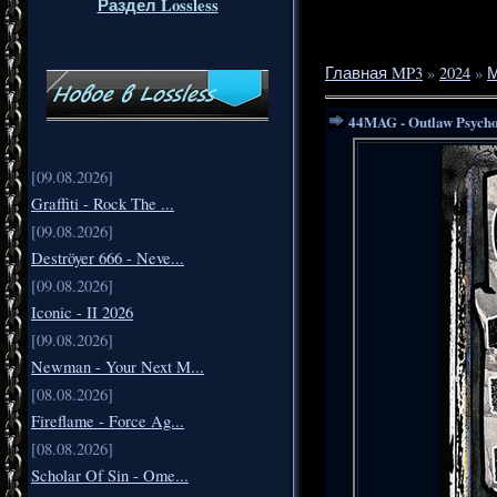
Раздел Lossless
Главная MP3
»
2024
»
М
44MAG - Outlaw Psycho
[09.08.2026]
Graffiti - Rock The ...
[09.08.2026]
Deströyer 666 - Neve...
[09.08.2026]
Iconic - II 2026
[09.08.2026]
Newman - Your Next M...
[08.08.2026]
Fireflame - Force Ag...
[08.08.2026]
Scholar Of Sin - Ome...