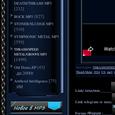
DEATH/THRASH MP3
[232]
[827]
ROCK MP3
STONER/SLUDGE MP3
[310]
SYMPHONIC METAL MP3
[359]
THRASH/SPEED
METAL/GROOVE MP3
[1499]
[43]
Old Demo,EP
Категория
:
THRASH/SPEE
Thrash Metal
,
2024
,
US
,
mp3
,
до 2000г
[75]
Artificial Intelligence
ИИ
Link/ ссылка:______
Link telegram or max:
Forum /Форум :_____