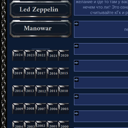
желание и где то там у ва
нечем что ли? Это озн
считывайте кГк и 
п
_________