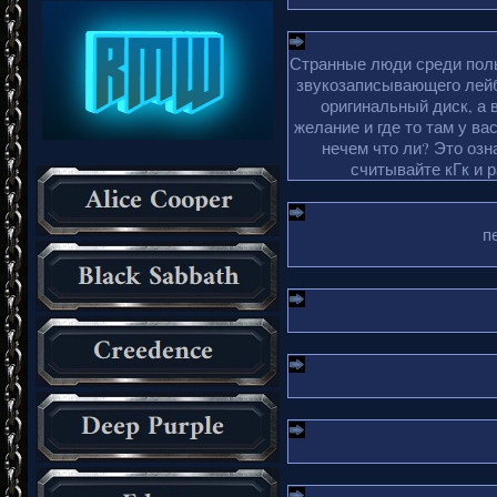
Странные люди среди поль
звукозаписывающего лейб
оригинальный диск, а 
желание и где то там у ва
нечем что ли? Это озн
считывайте кГк и 
п