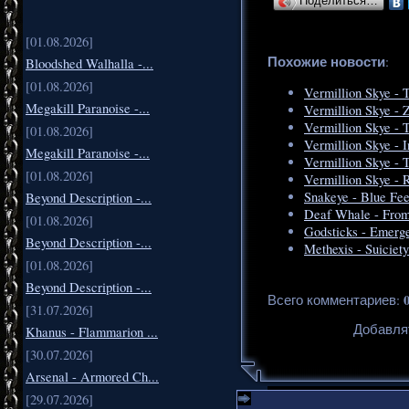
Поделиться…
[01.08.2026]
Похожие новости
:
Bloodshed Walhalla -...
[01.08.2026]
Vermillion Skye -
Megakill Paranoise -...
Vermillion Skye - 
Vermillion Skye - 
[01.08.2026]
Vermillion Skye - I
Megakill Paranoise -...
Vermillion Skye -
[01.08.2026]
Vermillion Skye - 
Snakeye - Blue Fee
Beyond Description -...
Deaf Whale - From
[01.08.2026]
Godsticks - Emerg
Beyond Description -...
Methexis - Suiciety
[01.08.2026]
Beyond Description -...
Всего комментариев
:
[31.07.2026]
Добавля
Khanus - Flammarion ...
[30.07.2026]
Arsenal - Armored Ch...
[29.07.2026]