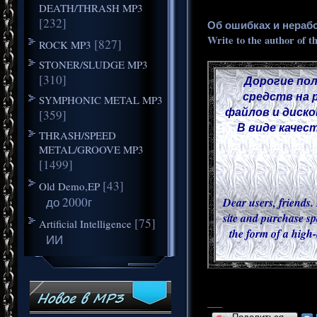
DEATH/THRASH MP3
[232]
Об ошибках и нераб
Write to the author of t
[827]
ROCK MP3
STONER/SLUDGE MP3
[310]
Дорогие пол
средств на 
SYMPHONIC METAL MP3
файлов и диско
[359]
В виде качес
THRASH/SPEED
METAL/GROOVE MP3
[1499]
[43]
Old Demo,EP
до 2000г
Dear users, friends. 
site and purchase sp
[75]
Artificial Intelligence
the form of a high-
ИИ
___