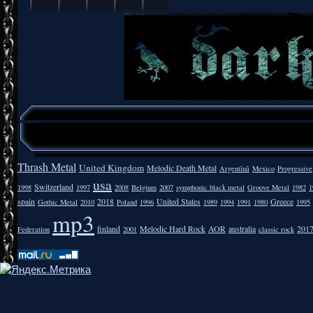
Thrash Metal
United Kingdom
Melodic Death Metal
Argentīnā
Mexico
Progressive
usa
Switzerland
1998
1997
2008
Belgium
2007
symphonic black metal
Groove Metal
1982
1
spain
2018
United States
Greece
Gothic Metal
2010
Poland
1996
1989
1994
1991
1980
1995
mp3
finland
Melodic Hard Rock
AOR
australia
201
Federation
2001
classic rock