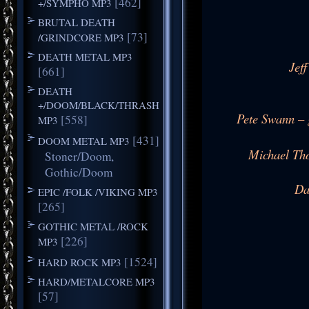
[462]
+/SYMPHO MP3
BRUTAL DEATH
[73]
/GRINDCORE MP3
DEATH METAL MP3
Jef
[661]
DEATH
+/DOOM/BLACK/THRASH
Pete Swann – g
[558]
MP3
[431]
DOOM METAL MP3
Michael Thor
Stoner/Doom,
Gothic/Doom
Da
EPIC /FOLK /VIKING MP3
[265]
GOTHIC METAL /ROCK
[226]
MP3
[1524]
HARD ROCK MP3
HARD/METALCORE MP3
[57]