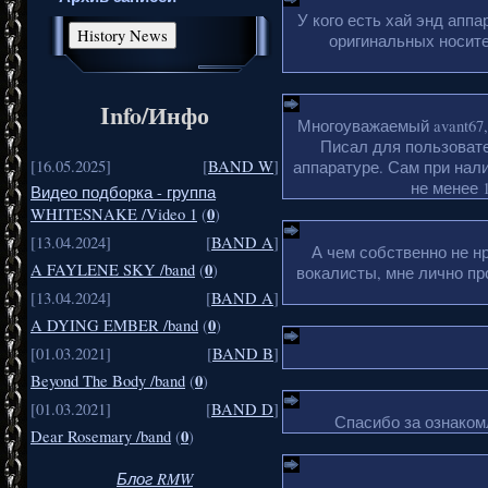
У кого есть хай энд апп
оригинальных носите
Info/Инфо
Многоуважаемый avant67,
Писал для пользовате
[16.05.2025]
[
BAND W
]
аппаратуре. Сам при нали
не менее 1
Видео подборка - группа
0
WHITESNAKE /Video 1
(
)
[13.04.2024]
[
BAND A
]
А чем собственно не н
0
A FAYLENE SKY /band
(
)
вокалисты, мне лично пр
[13.04.2024]
[
BAND A
]
0
A DYING EMBER /band
(
)
[01.03.2021]
[
BAND B
]
0
Beyond The Body /band
(
)
[01.03.2021]
[
BAND D
]
Спасибо за ознакомл
0
Dear Rosemary /band
(
)
Блог RMW