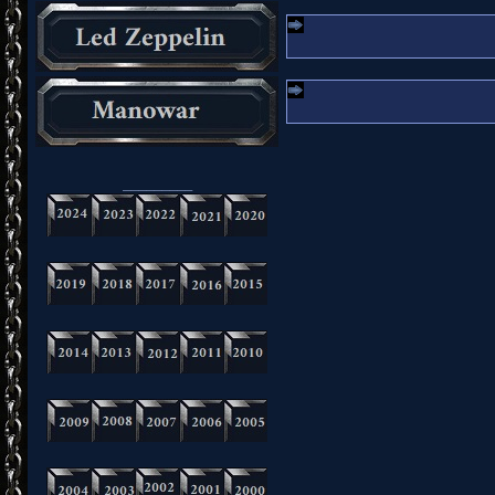
_________