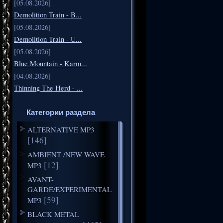
[05.08.2026]
Demolition Train - B...
[05.08.2026]
Demolition Train - U...
[05.08.2026]
Blue Mountain - Karm...
[04.08.2026]
Thinning The Herd - ...
Категории раздела
ALTERNATIVE MP3
[146]
AMBIENT /NEW WAVE
[12]
MP3
AVANT-
GARDE/EXPERIMENTAL
[59]
MP3
BLACK METAL