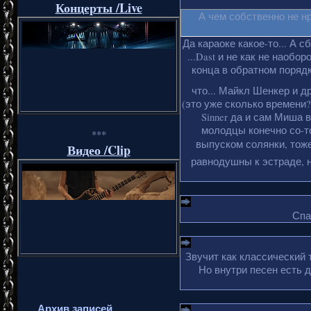
Концерты /Live
А чем собственно не н
Да караоке какое-то... А с
...Dast и не как не наобо
конца в обратном порядке
что... Майкл Шенкер и д
(это уже сколько времени?
Sinner да и сам Миша 
молодцы конечно со-то
***
выпуском солянки, тоже
Видео /Clip
равнодушны к эстраде, н
Спа
Звучит как классический 
Но внутри песен есть 
Архив записей