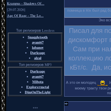
Krampus - Shadows Of...
[29.07.2026]
помница в 80х был рад б
Age Of Rage - The Lo...
Эко вс
Писал для п
Топ релизеров Lossless
Snaggletooth
дискомфорт п
avant67
Сам при на
labanov
Darksage
коллекцию ло
alzal
Топ релизеров MP3
кБт/с. Да, и
Darksage
avant67
Mibota
А это он молодец
И
Explorermetal
моему тракту твои ри
DimOnTheLight
по
***