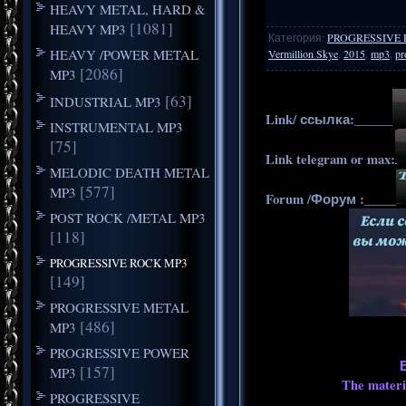
HEAVY METAL, HARD &
[1081]
HEAVY MP3
Категория
:
PROGRESSIVE 
HEAVY /POWER METAL
Vermillion Skye
,
2015
,
mp3
,
pr
[2086]
MP3
[63]
INDUSTRIAL MP3
Link/ ссылка:______
INSTRUMENTAL MP3
[75]
Link telegram or max:
MELODIC DEATH METAL
[577]
MP3
Forum /Форум :_____
POST ROCK /METAL MP3
[118]
PROGRESSIVE ROCK MP3
[149]
PROGRESSIVE METAL
[486]
MP3
PROGRESSIVE POWER
[157]
MP3
The materia
PROGRESSIVE